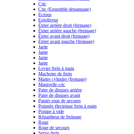
Cric
Cric (Ensemble depannage)
Ecrous
Enjoliveur
Étrier arrière droit (freinage)
Étrier arrière gauche (freinage)
Étrier avant droit (freinage)
Étrier avant gauche (freinage)
Jante
Jante
Jante
Jante
Levier frein à main
Machoire de frein
Maitre cylindre (freinage)
Manivelle cric
Paire de disques arrière
Paire de disques avant
Panier roue de secours
Poignée électrique frein à main
Pompe à vide
Répartiteur de freinage
Roue
Roue de secours
Servo frein