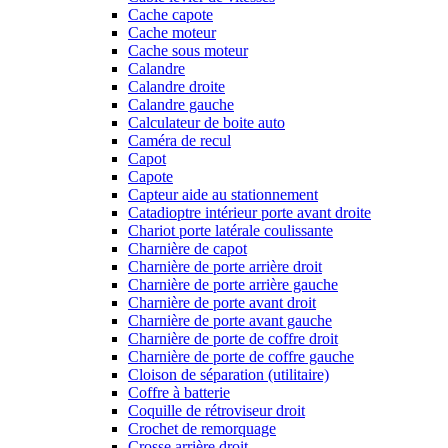
Cache capote
Cache moteur
Cache sous moteur
Calandre
Calandre droite
Calandre gauche
Calculateur de boite auto
Caméra de recul
Capot
Capote
Capteur aide au stationnement
Catadioptre intérieur porte avant droite
Chariot porte latérale coulissante
Charnière de capot
Charnière de porte arrière droit
Charnière de porte arrière gauche
Charnière de porte avant droit
Charnière de porte avant gauche
Charnière de porte de coffre droit
Charnière de porte de coffre gauche
Cloison de séparation (utilitaire)
Coffre à batterie
Coquille de rétroviseur droit
Crochet de remorquage
Crosse arrière droit