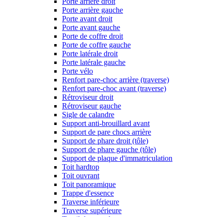
Porte arrière droit
Porte arrière gauche
Porte avant droit
Porte avant gauche
Porte de coffre droit
Porte de coffre gauche
Porte latérale droit
Porte latérale gauche
Porte vélo
Renfort pare-choc arrière (traverse)
Renfort pare-choc avant (traverse)
Rétroviseur droit
Rétroviseur gauche
Sigle de calandre
Support anti-brouillard avant
Support de pare chocs arrière
Support de phare droit (tôle)
Support de phare gauche (tôle)
Support de plaque d'immatriculation
Toit hardtop
Toit ouvrant
Toit panoramique
Trappe d'essence
Traverse inférieure
Traverse supérieure