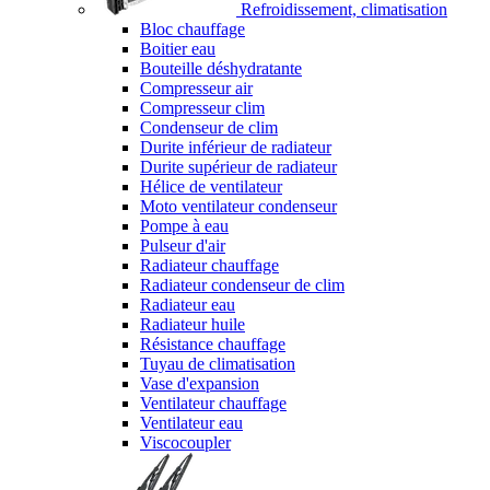
Refroidissement, climatisation
Bloc chauffage
Boitier eau
Bouteille déshydratante
Compresseur air
Compresseur clim
Condenseur de clim
Durite inférieur de radiateur
Durite supérieur de radiateur
Hélice de ventilateur
Moto ventilateur condenseur
Pompe à eau
Pulseur d'air
Radiateur chauffage
Radiateur condenseur de clim
Radiateur eau
Radiateur huile
Résistance chauffage
Tuyau de climatisation
Vase d'expansion
Ventilateur chauffage
Ventilateur eau
Viscocoupler