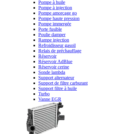
Pompe à huile
Pompe à injection
Pompe amorçage go
Pompe haute pression
Pompe immergée
Porte fusible
Poulie damper
Rampe injection
Refroidisseur gasoil
Relais de préchauffage
Réservoir
Réservoir AdBlue
Réservoir cerine
Sonde lambda
Support alternateur
Support de filtre carburant
Support filtre à huile
Turbo
Vanne EGR