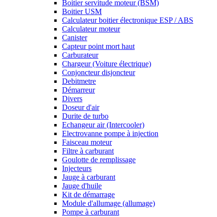
Boitier servitude moteur (BSM)
Boitier USM
Calculateur boitier électronique ESP / ABS
Calculateur moteur
Canister
Capteur point mort haut
Carburateur
Chargeur (Voiture électrique)
Conjoncteur disjoncteur
Debitmetre
Démarreur
Divers
Doseur d'air
Durite de turbo
Echangeur air (Intercooler)
Electrovanne pompe à injection
Faisceau moteur
Filtre à carburant
Goulotte de remplissage
Injecteurs
Jauge à carburant
Jauge d'huile
Kit de démarrage
Module d'allumage (allumage)
Pompe à carburant