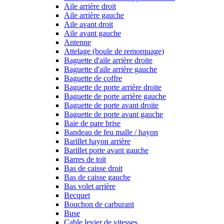
Aile arrière droit
Aile arrière gauche
Aile avant droit
Aile avant gauche
Antenne
Attelage (boule de remorquage)
Baguette d'aile arrière droite
Baguette d'aile arrière gauche
Baguette de coffre
Baguette de porte arrière droite
Baguette de porte arrière gauche
Baguette de porte avant droite
Baguette de porte avant gauche
Baie de pare brise
Bandeau de feu malle / hayon
Barillet hayon arrière
Barillet porte avant gauche
Barres de toit
Bas de caisse droit
Bas de caisse gauche
Bas volet arrière
Becquet
Bouchon de carburant
Buse
Cable levier de vitesses