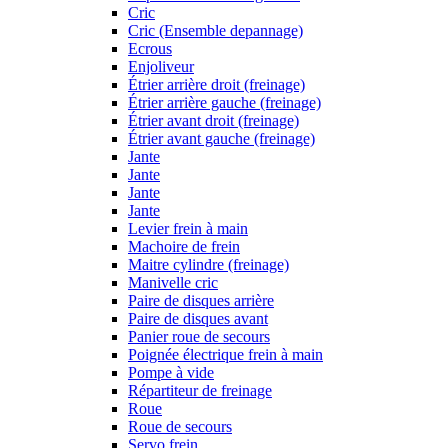
Cric
Cric (Ensemble depannage)
Ecrous
Enjoliveur
Étrier arrière droit (freinage)
Étrier arrière gauche (freinage)
Étrier avant droit (freinage)
Étrier avant gauche (freinage)
Jante
Jante
Jante
Jante
Levier frein à main
Machoire de frein
Maitre cylindre (freinage)
Manivelle cric
Paire de disques arrière
Paire de disques avant
Panier roue de secours
Poignée électrique frein à main
Pompe à vide
Répartiteur de freinage
Roue
Roue de secours
Servo frein