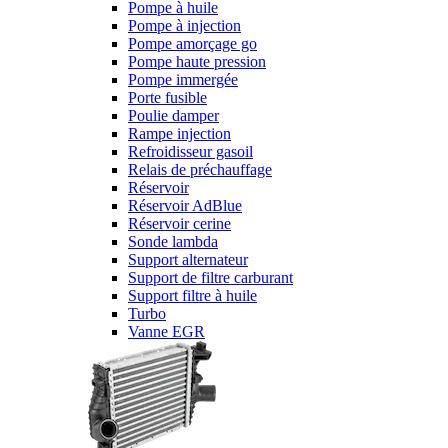
Pompe à huile
Pompe à injection
Pompe amorçage go
Pompe haute pression
Pompe immergée
Porte fusible
Poulie damper
Rampe injection
Refroidisseur gasoil
Relais de préchauffage
Réservoir
Réservoir AdBlue
Réservoir cerine
Sonde lambda
Support alternateur
Support de filtre carburant
Support filtre à huile
Turbo
Vanne EGR