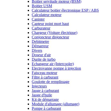
Boitier servitude moteur (BSM)
Boitier USM
Calculateur boitier électronique ESP / ABS
Calculateur moteur
Canister
Capteur point mort haut
Carburateur
Chargeur (Voiture électrique)
Conjoncteur disjoncteur
Debitmetre
Démarreur
Divers
Doseur d'air
Durite de turbo
Echangeur air (Intercooler)
Electrovanne pompe à injection
Faisceau moteur
Filtre à carburant
Goulotte de remplissage
Injecteurs
Jauge à carburant
Jauge d'huile
Kit de démarrage
Module d'allumage (allumage)
Pompe à carburant