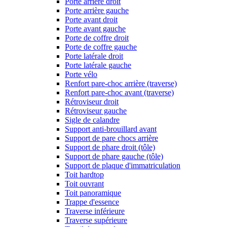
Porte arrière droit
Porte arrière gauche
Porte avant droit
Porte avant gauche
Porte de coffre droit
Porte de coffre gauche
Porte latérale droit
Porte latérale gauche
Porte vélo
Renfort pare-choc arrière (traverse)
Renfort pare-choc avant (traverse)
Rétroviseur droit
Rétroviseur gauche
Sigle de calandre
Support anti-brouillard avant
Support de pare chocs arrière
Support de phare droit (tôle)
Support de phare gauche (tôle)
Support de plaque d'immatriculation
Toit hardtop
Toit ouvrant
Toit panoramique
Trappe d'essence
Traverse inférieure
Traverse supérieure