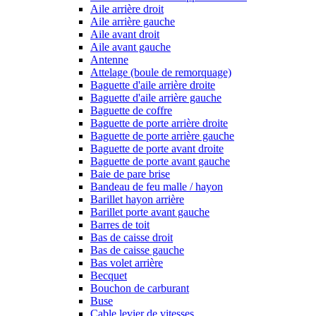
Aile arrière droit
Aile arrière gauche
Aile avant droit
Aile avant gauche
Antenne
Attelage (boule de remorquage)
Baguette d'aile arrière droite
Baguette d'aile arrière gauche
Baguette de coffre
Baguette de porte arrière droite
Baguette de porte arrière gauche
Baguette de porte avant droite
Baguette de porte avant gauche
Baie de pare brise
Bandeau de feu malle / hayon
Barillet hayon arrière
Barillet porte avant gauche
Barres de toit
Bas de caisse droit
Bas de caisse gauche
Bas volet arrière
Becquet
Bouchon de carburant
Buse
Cable levier de vitesses