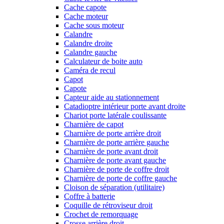
Cache capote
Cache moteur
Cache sous moteur
Calandre
Calandre droite
Calandre gauche
Calculateur de boite auto
Caméra de recul
Capot
Capote
Capteur aide au stationnement
Catadioptre intérieur porte avant droite
Chariot porte latérale coulissante
Charnière de capot
Charnière de porte arrière droit
Charnière de porte arrière gauche
Charnière de porte avant droit
Charnière de porte avant gauche
Charnière de porte de coffre droit
Charnière de porte de coffre gauche
Cloison de séparation (utilitaire)
Coffre à batterie
Coquille de rétroviseur droit
Crochet de remorquage
Crosse arrière droit