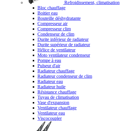
Refroidissement, climatisation
Bloc chauffage
Boitier eau
Bouteille déshydratante
Compresseur air
Compresseur clim
Condenseur de clim
Durite inférieur de radiateur
Durite supérieur de radiateur
Hélice de ventilateur
Moto ventilateur condenseur
Pompe à eau
Pulseur d'air
Radiateur chauffage
Radiateur condenseur de clim
Radiateur eau
Radiateur huile
Résistance chauffage
Tuyau de climatisation
Vase d'expansion
Ventilateur chauffage
Ventilateur eau
Viscocoupler