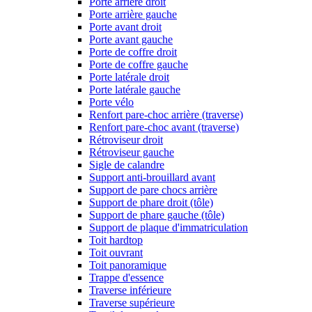
Porte arrière droit
Porte arrière gauche
Porte avant droit
Porte avant gauche
Porte de coffre droit
Porte de coffre gauche
Porte latérale droit
Porte latérale gauche
Porte vélo
Renfort pare-choc arrière (traverse)
Renfort pare-choc avant (traverse)
Rétroviseur droit
Rétroviseur gauche
Sigle de calandre
Support anti-brouillard avant
Support de pare chocs arrière
Support de phare droit (tôle)
Support de phare gauche (tôle)
Support de plaque d'immatriculation
Toit hardtop
Toit ouvrant
Toit panoramique
Trappe d'essence
Traverse inférieure
Traverse supérieure