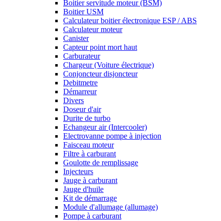
Boitier servitude moteur (BSM)
Boitier USM
Calculateur boitier électronique ESP / ABS
Calculateur moteur
Canister
Capteur point mort haut
Carburateur
Chargeur (Voiture électrique)
Conjoncteur disjoncteur
Debitmetre
Démarreur
Divers
Doseur d'air
Durite de turbo
Echangeur air (Intercooler)
Electrovanne pompe à injection
Faisceau moteur
Filtre à carburant
Goulotte de remplissage
Injecteurs
Jauge à carburant
Jauge d'huile
Kit de démarrage
Module d'allumage (allumage)
Pompe à carburant