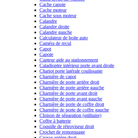
Cache capote
Cache moteur
Cache sous moteur
Calandre
Calandre droite
Calandre gauche
Calculateur de boite auto
Caméra de recul
Capot
Capote
Capteur aide au stationnement
Catadioptre intérieur porte avant droite
Chariot porte latérale coulissante
Charnière de capot
Charnière de porte arrière droit
Charnière de porte arrière gauche
Charnière de porte avant droit
Charnière de porte avant gauche
Charnière de porte de coffre droit
Charnière de porte de coffre gauche
Cloison de séparation (utilitaire)
Coffre à batterie
Coquille de rétroviseur droit
Crochet de remorquage
Crosse arrière droit