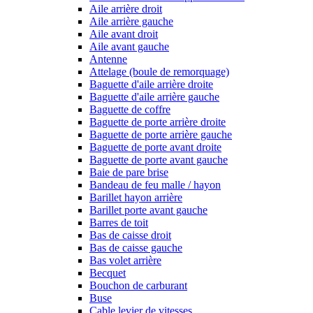
Aile arrière droit
Aile arrière gauche
Aile avant droit
Aile avant gauche
Antenne
Attelage (boule de remorquage)
Baguette d'aile arrière droite
Baguette d'aile arrière gauche
Baguette de coffre
Baguette de porte arrière droite
Baguette de porte arrière gauche
Baguette de porte avant droite
Baguette de porte avant gauche
Baie de pare brise
Bandeau de feu malle / hayon
Barillet hayon arrière
Barillet porte avant gauche
Barres de toit
Bas de caisse droit
Bas de caisse gauche
Bas volet arrière
Becquet
Bouchon de carburant
Buse
Cable levier de vitesses