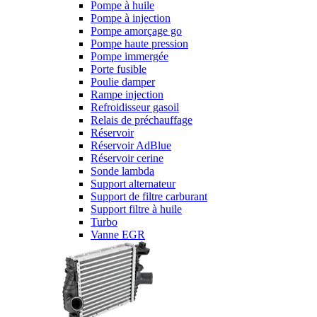
Pompe à huile
Pompe à injection
Pompe amorçage go
Pompe haute pression
Pompe immergée
Porte fusible
Poulie damper
Rampe injection
Refroidisseur gasoil
Relais de préchauffage
Réservoir
Réservoir AdBlue
Réservoir cerine
Sonde lambda
Support alternateur
Support de filtre carburant
Support filtre à huile
Turbo
Vanne EGR