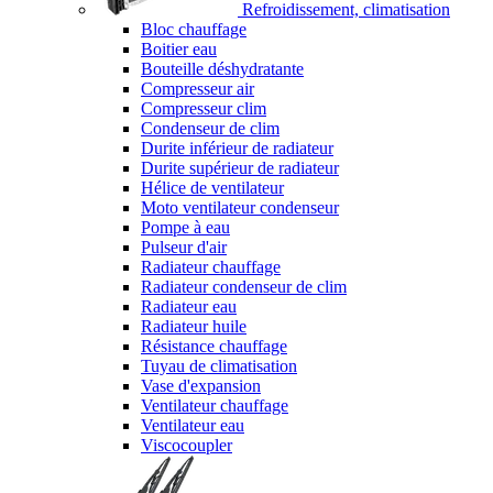
Refroidissement, climatisation
Bloc chauffage
Boitier eau
Bouteille déshydratante
Compresseur air
Compresseur clim
Condenseur de clim
Durite inférieur de radiateur
Durite supérieur de radiateur
Hélice de ventilateur
Moto ventilateur condenseur
Pompe à eau
Pulseur d'air
Radiateur chauffage
Radiateur condenseur de clim
Radiateur eau
Radiateur huile
Résistance chauffage
Tuyau de climatisation
Vase d'expansion
Ventilateur chauffage
Ventilateur eau
Viscocoupler