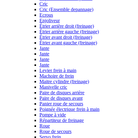
Cric
Cric (Ensemble depannage)
Ecrous
Enjoliveur
Étrier arrière droit (freinage)
Étrier arrière gauche (freinage)
Étrier avant droit (freinage)
Étrier avant gauche (freinage)
Jante
Jante
Jante
Jante
Levier frein à main
Machoire de frein
Maitre cylindre (freinage)
Manivelle cric
Paire de disques arrière
Paire de disques avant
Panier roue de secours
Poignée électrique frein à main
Pompe à vide
Répartiteur de freinage
Roue
Roue de secours
Servo frein