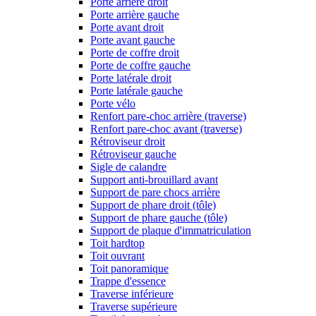
Porte arrière droit
Porte arrière gauche
Porte avant droit
Porte avant gauche
Porte de coffre droit
Porte de coffre gauche
Porte latérale droit
Porte latérale gauche
Porte vélo
Renfort pare-choc arrière (traverse)
Renfort pare-choc avant (traverse)
Rétroviseur droit
Rétroviseur gauche
Sigle de calandre
Support anti-brouillard avant
Support de pare chocs arrière
Support de phare droit (tôle)
Support de phare gauche (tôle)
Support de plaque d'immatriculation
Toit hardtop
Toit ouvrant
Toit panoramique
Trappe d'essence
Traverse inférieure
Traverse supérieure