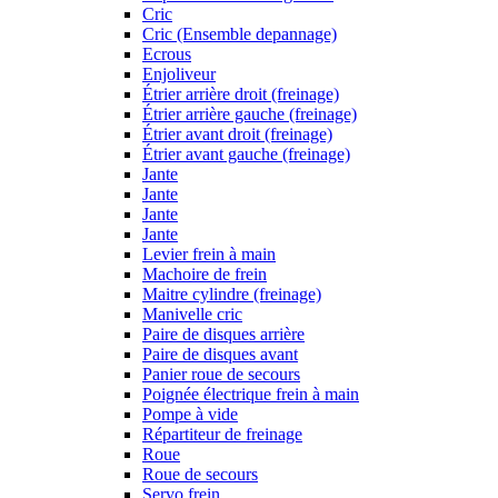
Cric
Cric (Ensemble depannage)
Ecrous
Enjoliveur
Étrier arrière droit (freinage)
Étrier arrière gauche (freinage)
Étrier avant droit (freinage)
Étrier avant gauche (freinage)
Jante
Jante
Jante
Jante
Levier frein à main
Machoire de frein
Maitre cylindre (freinage)
Manivelle cric
Paire de disques arrière
Paire de disques avant
Panier roue de secours
Poignée électrique frein à main
Pompe à vide
Répartiteur de freinage
Roue
Roue de secours
Servo frein