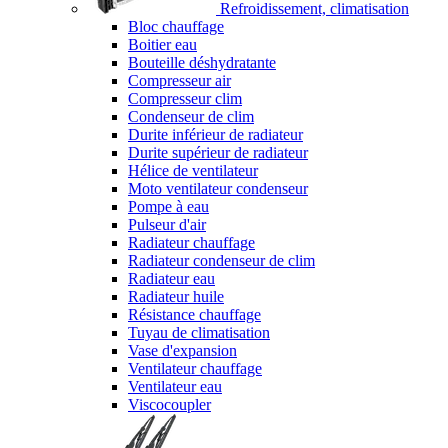
Refroidissement, climatisation
Bloc chauffage
Boitier eau
Bouteille déshydratante
Compresseur air
Compresseur clim
Condenseur de clim
Durite inférieur de radiateur
Durite supérieur de radiateur
Hélice de ventilateur
Moto ventilateur condenseur
Pompe à eau
Pulseur d'air
Radiateur chauffage
Radiateur condenseur de clim
Radiateur eau
Radiateur huile
Résistance chauffage
Tuyau de climatisation
Vase d'expansion
Ventilateur chauffage
Ventilateur eau
Viscocoupler