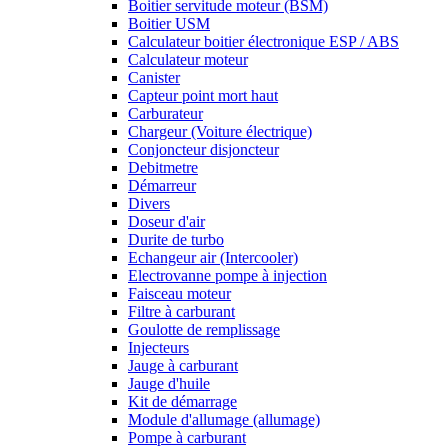
Boitier servitude moteur (BSM)
Boitier USM
Calculateur boitier électronique ESP / ABS
Calculateur moteur
Canister
Capteur point mort haut
Carburateur
Chargeur (Voiture électrique)
Conjoncteur disjoncteur
Debitmetre
Démarreur
Divers
Doseur d'air
Durite de turbo
Echangeur air (Intercooler)
Electrovanne pompe à injection
Faisceau moteur
Filtre à carburant
Goulotte de remplissage
Injecteurs
Jauge à carburant
Jauge d'huile
Kit de démarrage
Module d'allumage (allumage)
Pompe à carburant