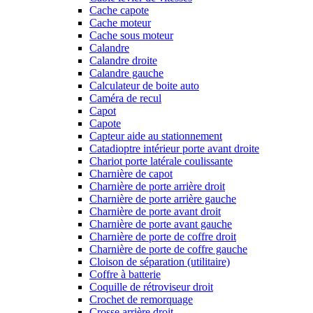
Cache capote
Cache moteur
Cache sous moteur
Calandre
Calandre droite
Calandre gauche
Calculateur de boite auto
Caméra de recul
Capot
Capote
Capteur aide au stationnement
Catadioptre intérieur porte avant droite
Chariot porte latérale coulissante
Charnière de capot
Charnière de porte arrière droit
Charnière de porte arrière gauche
Charnière de porte avant droit
Charnière de porte avant gauche
Charnière de porte de coffre droit
Charnière de porte de coffre gauche
Cloison de séparation (utilitaire)
Coffre à batterie
Coquille de rétroviseur droit
Crochet de remorquage
Crosse arrière droit