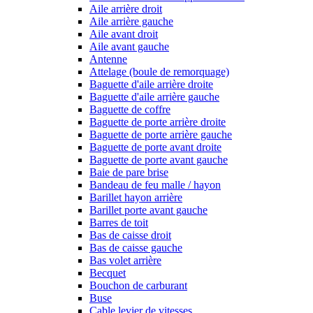
Aile arrière droit
Aile arrière gauche
Aile avant droit
Aile avant gauche
Antenne
Attelage (boule de remorquage)
Baguette d'aile arrière droite
Baguette d'aile arrière gauche
Baguette de coffre
Baguette de porte arrière droite
Baguette de porte arrière gauche
Baguette de porte avant droite
Baguette de porte avant gauche
Baie de pare brise
Bandeau de feu malle / hayon
Barillet hayon arrière
Barillet porte avant gauche
Barres de toit
Bas de caisse droit
Bas de caisse gauche
Bas volet arrière
Becquet
Bouchon de carburant
Buse
Cable levier de vitesses