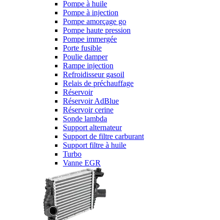
Pompe à huile
Pompe à injection
Pompe amorçage go
Pompe haute pression
Pompe immergée
Porte fusible
Poulie damper
Rampe injection
Refroidisseur gasoil
Relais de préchauffage
Réservoir
Réservoir AdBlue
Réservoir cerine
Sonde lambda
Support alternateur
Support de filtre carburant
Support filtre à huile
Turbo
Vanne EGR