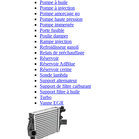
Pompe à huile
Pompe à injection
Pompe amorçage go
Pompe haute pression
Pompe immergée
Porte fusible
Poulie damper
Rampe injection
Refroidisseur gasoil
Relais de préchauffage
Réservoir
Réservoir AdBlue
Réservoir cerine
Sonde lambda
Support alternateur
Support de filtre carburant
Support filtre à huile
Turbo
Vanne EGR