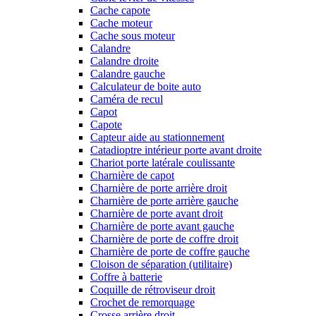
Cache capote
Cache moteur
Cache sous moteur
Calandre
Calandre droite
Calandre gauche
Calculateur de boite auto
Caméra de recul
Capot
Capote
Capteur aide au stationnement
Catadioptre intérieur porte avant droite
Chariot porte latérale coulissante
Charnière de capot
Charnière de porte arrière droit
Charnière de porte arrière gauche
Charnière de porte avant droit
Charnière de porte avant gauche
Charnière de porte de coffre droit
Charnière de porte de coffre gauche
Cloison de séparation (utilitaire)
Coffre à batterie
Coquille de rétroviseur droit
Crochet de remorquage
Crosse arrière droit