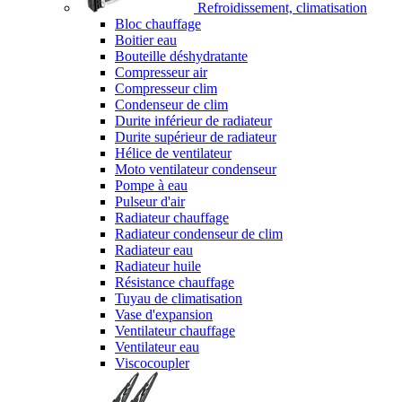
Refroidissement, climatisation
Bloc chauffage
Boitier eau
Bouteille déshydratante
Compresseur air
Compresseur clim
Condenseur de clim
Durite inférieur de radiateur
Durite supérieur de radiateur
Hélice de ventilateur
Moto ventilateur condenseur
Pompe à eau
Pulseur d'air
Radiateur chauffage
Radiateur condenseur de clim
Radiateur eau
Radiateur huile
Résistance chauffage
Tuyau de climatisation
Vase d'expansion
Ventilateur chauffage
Ventilateur eau
Viscocoupler