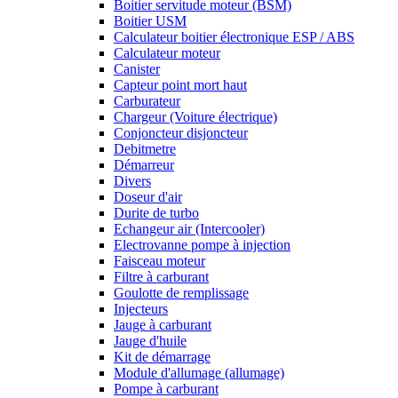
Boitier servitude moteur (BSM)
Boitier USM
Calculateur boitier électronique ESP / ABS
Calculateur moteur
Canister
Capteur point mort haut
Carburateur
Chargeur (Voiture électrique)
Conjoncteur disjoncteur
Debitmetre
Démarreur
Divers
Doseur d'air
Durite de turbo
Echangeur air (Intercooler)
Electrovanne pompe à injection
Faisceau moteur
Filtre à carburant
Goulotte de remplissage
Injecteurs
Jauge à carburant
Jauge d'huile
Kit de démarrage
Module d'allumage (allumage)
Pompe à carburant