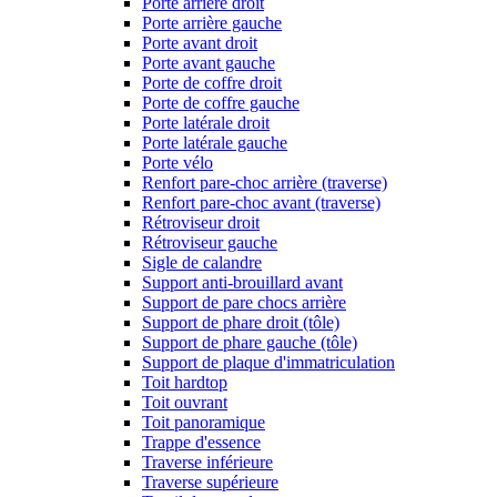
Porte arrière droit
Porte arrière gauche
Porte avant droit
Porte avant gauche
Porte de coffre droit
Porte de coffre gauche
Porte latérale droit
Porte latérale gauche
Porte vélo
Renfort pare-choc arrière (traverse)
Renfort pare-choc avant (traverse)
Rétroviseur droit
Rétroviseur gauche
Sigle de calandre
Support anti-brouillard avant
Support de pare chocs arrière
Support de phare droit (tôle)
Support de phare gauche (tôle)
Support de plaque d'immatriculation
Toit hardtop
Toit ouvrant
Toit panoramique
Trappe d'essence
Traverse inférieure
Traverse supérieure