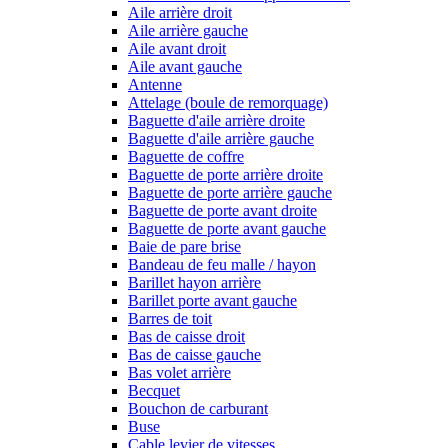
Aile arrière droit
Aile arrière gauche
Aile avant droit
Aile avant gauche
Antenne
Attelage (boule de remorquage)
Baguette d'aile arrière droite
Baguette d'aile arrière gauche
Baguette de coffre
Baguette de porte arrière droite
Baguette de porte arrière gauche
Baguette de porte avant droite
Baguette de porte avant gauche
Baie de pare brise
Bandeau de feu malle / hayon
Barillet hayon arrière
Barillet porte avant gauche
Barres de toit
Bas de caisse droit
Bas de caisse gauche
Bas volet arrière
Becquet
Bouchon de carburant
Buse
Cable levier de vitesses