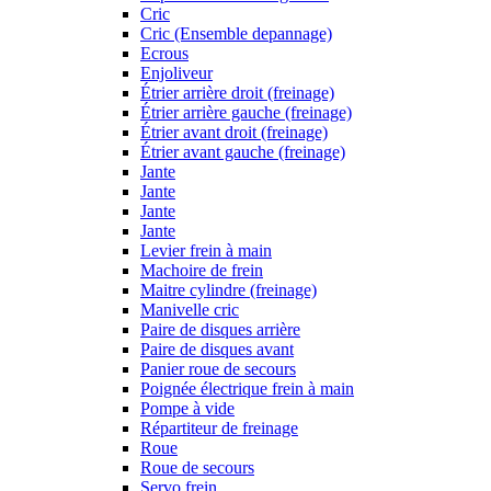
Cric
Cric (Ensemble depannage)
Ecrous
Enjoliveur
Étrier arrière droit (freinage)
Étrier arrière gauche (freinage)
Étrier avant droit (freinage)
Étrier avant gauche (freinage)
Jante
Jante
Jante
Jante
Levier frein à main
Machoire de frein
Maitre cylindre (freinage)
Manivelle cric
Paire de disques arrière
Paire de disques avant
Panier roue de secours
Poignée électrique frein à main
Pompe à vide
Répartiteur de freinage
Roue
Roue de secours
Servo frein