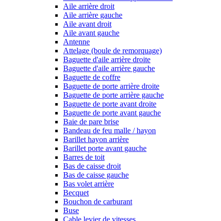
Aile arrière droit
Aile arrière gauche
Aile avant droit
Aile avant gauche
Antenne
Attelage (boule de remorquage)
Baguette d'aile arrière droite
Baguette d'aile arrière gauche
Baguette de coffre
Baguette de porte arrière droite
Baguette de porte arrière gauche
Baguette de porte avant droite
Baguette de porte avant gauche
Baie de pare brise
Bandeau de feu malle / hayon
Barillet hayon arrière
Barillet porte avant gauche
Barres de toit
Bas de caisse droit
Bas de caisse gauche
Bas volet arrière
Becquet
Bouchon de carburant
Buse
Cable levier de vitesses