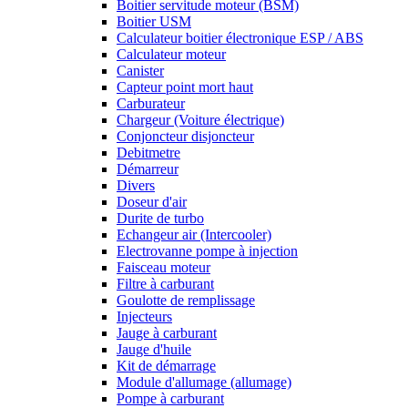
Boitier servitude moteur (BSM)
Boitier USM
Calculateur boitier électronique ESP / ABS
Calculateur moteur
Canister
Capteur point mort haut
Carburateur
Chargeur (Voiture électrique)
Conjoncteur disjoncteur
Debitmetre
Démarreur
Divers
Doseur d'air
Durite de turbo
Echangeur air (Intercooler)
Electrovanne pompe à injection
Faisceau moteur
Filtre à carburant
Goulotte de remplissage
Injecteurs
Jauge à carburant
Jauge d'huile
Kit de démarrage
Module d'allumage (allumage)
Pompe à carburant