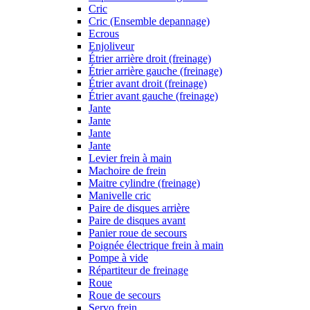
Cric
Cric (Ensemble depannage)
Ecrous
Enjoliveur
Étrier arrière droit (freinage)
Étrier arrière gauche (freinage)
Étrier avant droit (freinage)
Étrier avant gauche (freinage)
Jante
Jante
Jante
Jante
Levier frein à main
Machoire de frein
Maitre cylindre (freinage)
Manivelle cric
Paire de disques arrière
Paire de disques avant
Panier roue de secours
Poignée électrique frein à main
Pompe à vide
Répartiteur de freinage
Roue
Roue de secours
Servo frein