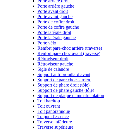
Porte arrière droit
Porte arrière gauche
Porte avant droit
Porte avant gauche
Porte de coffre droit
Porte de coffre gauche
Porte latérale droit
Porte latérale gauche
Porte vélo
Renfort pare-choc arrière (traverse)
Renfort pare-choc avant (traverse)
Rétroviseur droit
Rétroviseur gauche
Sigle de calandre
Support anti-brouillard avant
Support de pare chocs arrière
Support de phare droit (tôle)
Support de phare gauche (tôle)
Support de plaque d'immatriculation
Toit hardtop
Toit ouvrant
Toit panoramique
Trappe d'essence
Traverse inférieure
Traverse supérieure