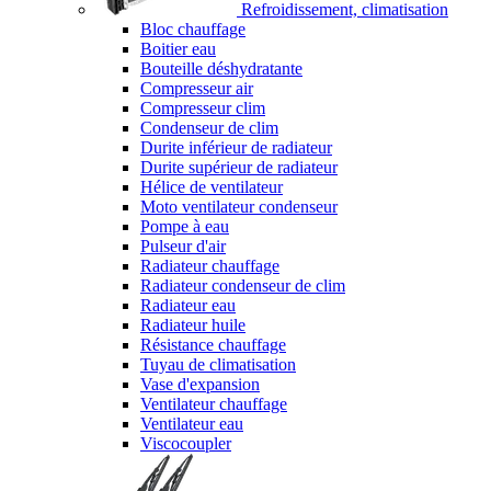
Refroidissement, climatisation
Bloc chauffage
Boitier eau
Bouteille déshydratante
Compresseur air
Compresseur clim
Condenseur de clim
Durite inférieur de radiateur
Durite supérieur de radiateur
Hélice de ventilateur
Moto ventilateur condenseur
Pompe à eau
Pulseur d'air
Radiateur chauffage
Radiateur condenseur de clim
Radiateur eau
Radiateur huile
Résistance chauffage
Tuyau de climatisation
Vase d'expansion
Ventilateur chauffage
Ventilateur eau
Viscocoupler