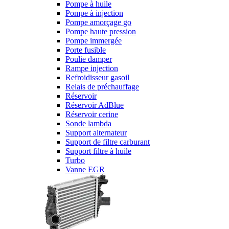
Pompe à huile
Pompe à injection
Pompe amorçage go
Pompe haute pression
Pompe immergée
Porte fusible
Poulie damper
Rampe injection
Refroidisseur gasoil
Relais de préchauffage
Réservoir
Réservoir AdBlue
Réservoir cerine
Sonde lambda
Support alternateur
Support de filtre carburant
Support filtre à huile
Turbo
Vanne EGR