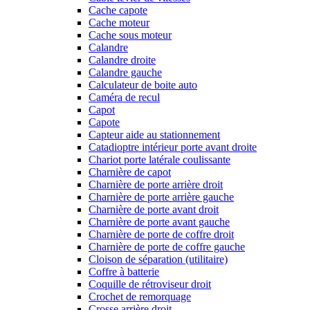
Cache capote
Cache moteur
Cache sous moteur
Calandre
Calandre droite
Calandre gauche
Calculateur de boite auto
Caméra de recul
Capot
Capote
Capteur aide au stationnement
Catadioptre intérieur porte avant droite
Chariot porte latérale coulissante
Charnière de capot
Charnière de porte arrière droit
Charnière de porte arrière gauche
Charnière de porte avant droit
Charnière de porte avant gauche
Charnière de porte de coffre droit
Charnière de porte de coffre gauche
Cloison de séparation (utilitaire)
Coffre à batterie
Coquille de rétroviseur droit
Crochet de remorquage
Crosse arrière droit