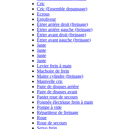
Cric
Cric (Ensemble depannage)
Ecrous
Enjoliveur
Étrier arrière droit (freinage)
Étrier arrière gauche (freinage)
Étrier avant droit (freinage)
Étrier avant gauche (freinage)
Jante
Jante
Jante
Jante
Levier frein à main
Machoire de frein
Maitre cylindre (freinage)
Manivelle cric
Paire de disques arrière
Paire de disques avant
Panier roue de secours
Poignée électrique frein à main
Pompe à vide
Répartiteur de freinage
Roue
Roue de secours
Servo frein