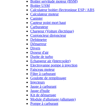
Boitier servitude moteur (BSM)
Boitier USM
Calculateur boitier électronique ESP / ABS
Calculateur moteur
Canister
Capteur point mort haut
Carburateur
Chargeur (Voiture électrique)
Conjoncteur disjoncteur
Debitmetre
Démarreur
Divers
Doseur d'air
Durite de turbo
Echangeur air (Intercooler)
Electrovanne pompe à injection
Faisceau moteur
Filtre à carburant
Goulotte de remplissage
Injecteurs
Jauge à carburant
Jauge d'huile
Kit de démarrage
Module d'allumage (allumage)
Pompe à carburant