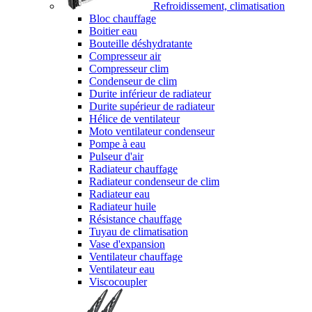
Refroidissement, climatisation
Bloc chauffage
Boitier eau
Bouteille déshydratante
Compresseur air
Compresseur clim
Condenseur de clim
Durite inférieur de radiateur
Durite supérieur de radiateur
Hélice de ventilateur
Moto ventilateur condenseur
Pompe à eau
Pulseur d'air
Radiateur chauffage
Radiateur condenseur de clim
Radiateur eau
Radiateur huile
Résistance chauffage
Tuyau de climatisation
Vase d'expansion
Ventilateur chauffage
Ventilateur eau
Viscocoupler