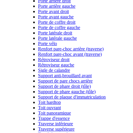
Porte arrière droit
Porte arrière gauche
Porte avant droit
Porte avant gauche
Porte de coffre droit
Porte de coffre gauche
Porte latérale droit
Porte latérale gauche
Porte vélo
Renfort pare-choc arrière (traverse)
Renfort pare-choc avant (traverse)
Rétroviseur droit
Rétroviseur gauche
Sigle de calandre
Support anti-brouillard avant
Support de pare chocs arrière
Support de phare droit (tôle)
Support de phare gauche (tôle)
Support de plaque d'immatriculation
Toit hardtop
Toit ouvrant
Toit panoramique
Trappe d'essence
Traverse inférieure
Traverse supérieure