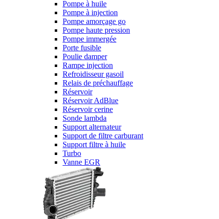
Pompe à huile
Pompe à injection
Pompe amorçage go
Pompe haute pression
Pompe immergée
Porte fusible
Poulie damper
Rampe injection
Refroidisseur gasoil
Relais de préchauffage
Réservoir
Réservoir AdBlue
Réservoir cerine
Sonde lambda
Support alternateur
Support de filtre carburant
Support filtre à huile
Turbo
Vanne EGR