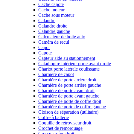
Cache capote
Cache moteur
Cache sous moteur
Calandre
Calandre droite
Calandre gauche
Calculateur de boite auto
Caméra de recul
Capot
Capote
Capteur aide au stationnement
Catadioptre intérieur porte avant droite
Chariot porte latérale coulissante
Charnière de capot
Charnière de porte arrière droit
Charnière de porte arrière gauche
Charnière de porte avant droit
Charnière de porte avant gauche
Charnière de porte de coffre droit
Charnière de porte de coffre gauche
Cloison de séparation (utilitaire)
Coffre à batterie
Coquille de rétroviseur droit
Crochet de remorquage
Crosse arrière droit