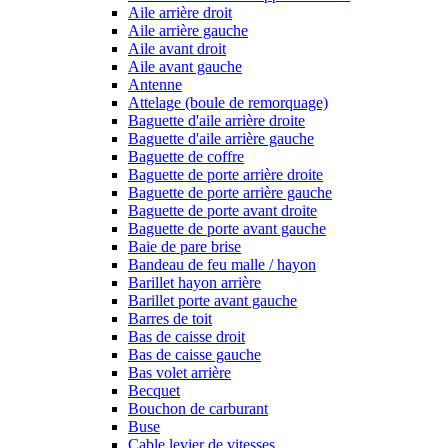
Aile arrière droit
Aile arrière gauche
Aile avant droit
Aile avant gauche
Antenne
Attelage (boule de remorquage)
Baguette d'aile arrière droite
Baguette d'aile arrière gauche
Baguette de coffre
Baguette de porte arrière droite
Baguette de porte arrière gauche
Baguette de porte avant droite
Baguette de porte avant gauche
Baie de pare brise
Bandeau de feu malle / hayon
Barillet hayon arrière
Barillet porte avant gauche
Barres de toit
Bas de caisse droit
Bas de caisse gauche
Bas volet arrière
Becquet
Bouchon de carburant
Buse
Cable levier de vitesses