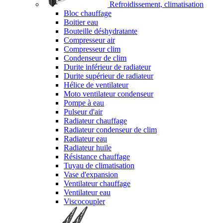
Refroidissement, climatisation
Bloc chauffage
Boitier eau
Bouteille déshydratante
Compresseur air
Compresseur clim
Condenseur de clim
Durite inférieur de radiateur
Durite supérieur de radiateur
Hélice de ventilateur
Moto ventilateur condenseur
Pompe à eau
Pulseur d'air
Radiateur chauffage
Radiateur condenseur de clim
Radiateur eau
Radiateur huile
Résistance chauffage
Tuyau de climatisation
Vase d'expansion
Ventilateur chauffage
Ventilateur eau
Viscocoupler