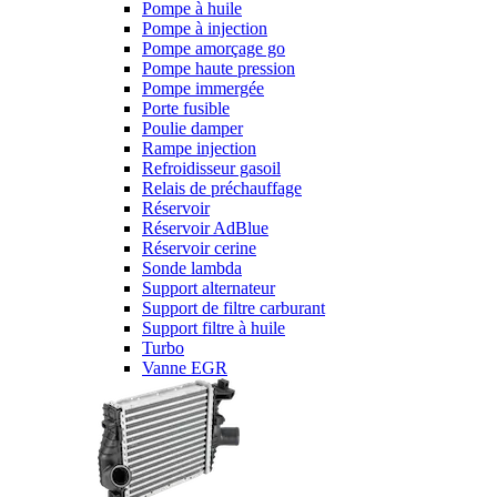
Pompe à huile
Pompe à injection
Pompe amorçage go
Pompe haute pression
Pompe immergée
Porte fusible
Poulie damper
Rampe injection
Refroidisseur gasoil
Relais de préchauffage
Réservoir
Réservoir AdBlue
Réservoir cerine
Sonde lambda
Support alternateur
Support de filtre carburant
Support filtre à huile
Turbo
Vanne EGR