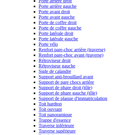
Porte arrière droit
Porte arrière gauche
Porte avant droit
Porte avant gauche
Porte de coffre droit
Porte de coffre gauche
Porte latérale droit
Porte latérale gauche
Porte vélo
Renfort pare-choc arrière (traverse)
Renfort pare-choc avant (traverse)
Rétroviseur droit
Rétroviseur gauche
Sigle de calandre
Support anti-brouillard avant
Support de pare chocs arrière
Support de phare droit (tôle)
Support de phare gauche (tôle)
Support de plaque d'immatriculation
Toit hardtop
Toit ouvrant
Toit panoramique
Trappe d'essence
Traverse inférieure
Traverse supérieure