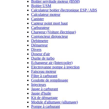
Boitier servitude moteur (BSM)
Boitier USM
Calculateur boitier électronique ESP / ABS
Calculateur moteur
Canister
Capteur point mort haut
Carburateur
Chargeur (Voiture électrique)
Conjoncteur disjoncteur
Debitmetre
Démarreur
Divers
Doseur d'air
Durite de turbo
Echangeur air (Intercooler)
Electrovanne pompe à injection
Faisceau moteur
Filtre à carburant
Goulotte de remplissage
Injecteurs
Jauge à carburant
Jauge d'huile
Kit de démarrage
Module d'allumage (allumage)
Pompe à carburant