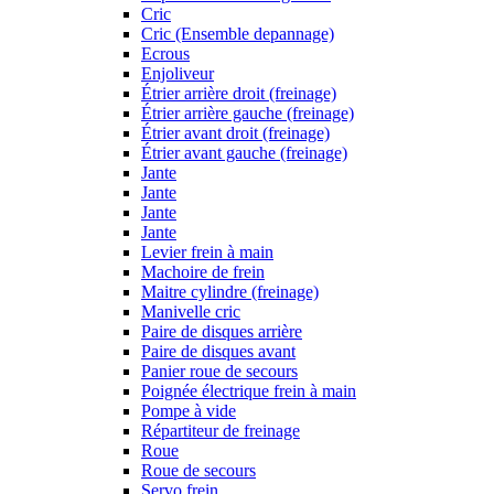
Cric
Cric (Ensemble depannage)
Ecrous
Enjoliveur
Étrier arrière droit (freinage)
Étrier arrière gauche (freinage)
Étrier avant droit (freinage)
Étrier avant gauche (freinage)
Jante
Jante
Jante
Jante
Levier frein à main
Machoire de frein
Maitre cylindre (freinage)
Manivelle cric
Paire de disques arrière
Paire de disques avant
Panier roue de secours
Poignée électrique frein à main
Pompe à vide
Répartiteur de freinage
Roue
Roue de secours
Servo frein