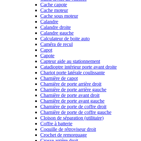
Cache capote
Cache moteur
Cache sous moteur
Calandre
Calandre droite
Calandre gauche
Calculateur de boite auto
Caméra de recul
Capot
Capote
Capteur aide au stationnement
Catadioptre intérieur porte avant droite
Chariot porte latérale coulissante
Charnière de capot
Charnière de porte arrière droit
Charnière de porte arrière gauche
Charnière de porte avant droit
Charnière de porte avant gauche
Charnière de porte de coffre droit
Charnière de porte de coffre gauche
Cloison de séparation (utilitaire)
Coffre à batterie
Coquille de rétroviseur droit
Crochet de remorquage
Crosse arrière droit