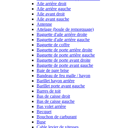
Aile arrière droit
Aile arrière gauche
Aile avant droit
Aile avant gauche
Antenne
Attelage (boule de remorquage)
Baguette d'aile arrière droite
Baguette d'aile arrière gauche
Baguette de coffre
Baguette de porte arrière droite
Baguette de porte arrière gauche
Baguette de porte avant droite
Baguette de porte avant gauche
Baie de pare brise
Bandeau de feu malle / hayon
Barillet hayon arrière
Barillet porte avant gauche
Barres de toit
Bas de caisse droit
Bas de caisse gauche
Bas volet arrière
Becquet
Bouchon de carburant
Buse
Cable levier de vitesses