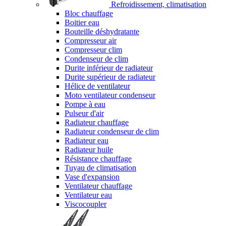
Refroidissement, climatisation
Bloc chauffage
Boitier eau
Bouteille déshydratante
Compresseur air
Compresseur clim
Condenseur de clim
Durite inférieur de radiateur
Durite supérieur de radiateur
Hélice de ventilateur
Moto ventilateur condenseur
Pompe à eau
Pulseur d'air
Radiateur chauffage
Radiateur condenseur de clim
Radiateur eau
Radiateur huile
Résistance chauffage
Tuyau de climatisation
Vase d'expansion
Ventilateur chauffage
Ventilateur eau
Viscocoupler