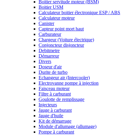
Boitier servitude moteur (BSM)
Boitier USM
Calculateur boitier électronique ESP / ABS
Calculateur moteur
Canister
Capteur point mort haut
Carburateur
Chargeur (Voiture électrique)
Conjoncteur disjoncteur
Debitmetre
Démarreur
Divers
Doseur d'air
Durite de turbo
Echangeur air (Intercooler)
Electrovanne pompe à injection
Faisceau moteur
Filtre à carburant
Goulotte de remplissage
Injecteurs
Jauge à carburant
Jauge d'huile
Kit de démarrage
Module d'allumage (allumage)
Pompe à carburant