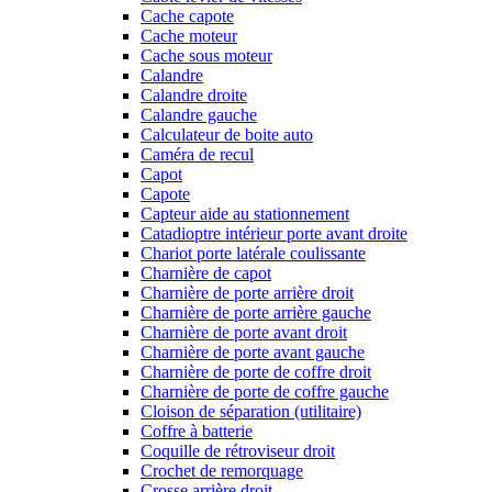
Cache capote
Cache moteur
Cache sous moteur
Calandre
Calandre droite
Calandre gauche
Calculateur de boite auto
Caméra de recul
Capot
Capote
Capteur aide au stationnement
Catadioptre intérieur porte avant droite
Chariot porte latérale coulissante
Charnière de capot
Charnière de porte arrière droit
Charnière de porte arrière gauche
Charnière de porte avant droit
Charnière de porte avant gauche
Charnière de porte de coffre droit
Charnière de porte de coffre gauche
Cloison de séparation (utilitaire)
Coffre à batterie
Coquille de rétroviseur droit
Crochet de remorquage
Crosse arrière droit