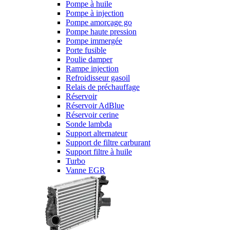
Pompe à huile
Pompe à injection
Pompe amorçage go
Pompe haute pression
Pompe immergée
Porte fusible
Poulie damper
Rampe injection
Refroidisseur gasoil
Relais de préchauffage
Réservoir
Réservoir AdBlue
Réservoir cerine
Sonde lambda
Support alternateur
Support de filtre carburant
Support filtre à huile
Turbo
Vanne EGR