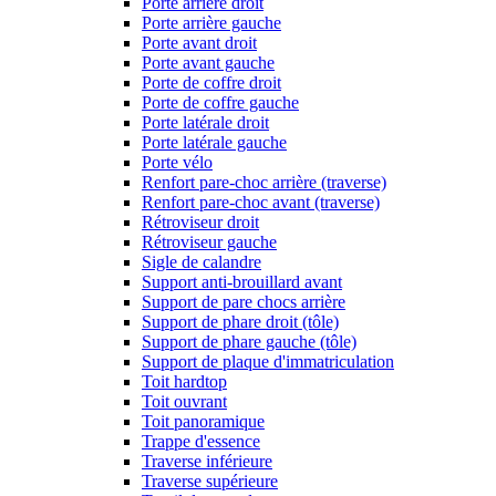
Porte arrière droit
Porte arrière gauche
Porte avant droit
Porte avant gauche
Porte de coffre droit
Porte de coffre gauche
Porte latérale droit
Porte latérale gauche
Porte vélo
Renfort pare-choc arrière (traverse)
Renfort pare-choc avant (traverse)
Rétroviseur droit
Rétroviseur gauche
Sigle de calandre
Support anti-brouillard avant
Support de pare chocs arrière
Support de phare droit (tôle)
Support de phare gauche (tôle)
Support de plaque d'immatriculation
Toit hardtop
Toit ouvrant
Toit panoramique
Trappe d'essence
Traverse inférieure
Traverse supérieure