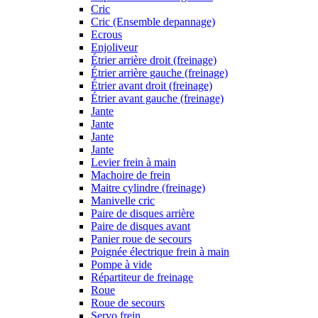
Cric
Cric (Ensemble depannage)
Ecrous
Enjoliveur
Étrier arrière droit (freinage)
Étrier arrière gauche (freinage)
Étrier avant droit (freinage)
Étrier avant gauche (freinage)
Jante
Jante
Jante
Jante
Levier frein à main
Machoire de frein
Maitre cylindre (freinage)
Manivelle cric
Paire de disques arrière
Paire de disques avant
Panier roue de secours
Poignée électrique frein à main
Pompe à vide
Répartiteur de freinage
Roue
Roue de secours
Servo frein