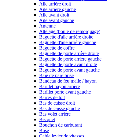
Aile arrière droit
Aile arrière gauche
Aile avant droit
Aile avant gauche
Antenne
Attelage (boule de remorquage)
Baguette d'aile arrière droite
Baguette d'aile arrière gauche
Baguette de coffre
Baguette de porte arrière droite
Baguette de porte arrière gauche
Baguette de porte avant droite
Baguette de porte avant gauche
Baie de pare brise
Bandeau de feu malle / hayon
Barillet hayon arrière
Barillet porte avant gauche
Barres de toit
Bas de caisse droit
Bas de caisse gauche
Bas volet arrière
Becquet
Bouchon de carburant
Buse
Cable levier de vitesses