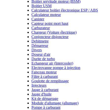
Boitier servitude moteur (BSM)
Boitier USM
Calculateur boitier électronique ESP / ABS
Calculateur moteur
Canister
Capteur point mort haut
Carburateur
Chargeur (Voiture électrique)
Conjoncteur disjoncteur
Debitmetre
Démarreur
Divers
Doseur d'air
Durite de turbo
Echangeur air (Intercooler)
Electrovanne pompe à injection
Faisceau moteur
Filtre à carburant
Goulotte de remplissage
Injecteurs
Jauge à carburant
Jauge d'huile
Kit de démarrage
Module d'allumage (allumage)
Pompe à carburant