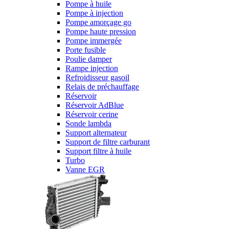
Pompe à huile
Pompe à injection
Pompe amorçage go
Pompe haute pression
Pompe immergée
Porte fusible
Poulie damper
Rampe injection
Refroidisseur gasoil
Relais de préchauffage
Réservoir
Réservoir AdBlue
Réservoir cerine
Sonde lambda
Support alternateur
Support de filtre carburant
Support filtre à huile
Turbo
Vanne EGR