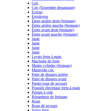
Cric
Cric (Ensemble depannage)
Ecrous
Enjoliveur
Étrier arrière droit (freinage)
Étrier arrière gauche (freinage)
Étrier avant droit (freinage)
Étrier avant gauche (freinage)
Jante
Jante
Jante
Jante
Levier frein à main
Machoire de frein
Maitre cylindre (freinage)
Manivelle cric
Paire de disques arrière
Paire de disques avant
Panier roue de secours
Poignée électrique frein à main
Pompe à vide
Répartiteur de freinage
Roue
Roue de secours
Servo frein