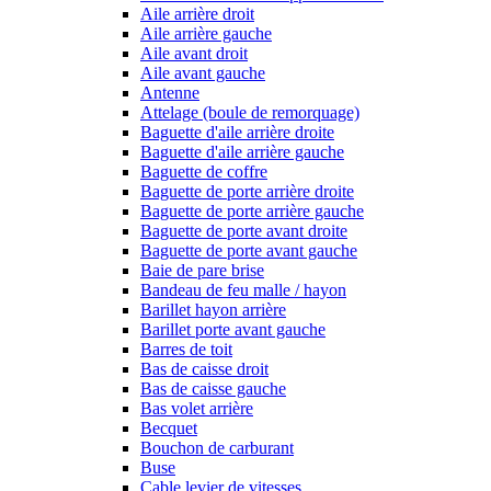
Aile arrière droit
Aile arrière gauche
Aile avant droit
Aile avant gauche
Antenne
Attelage (boule de remorquage)
Baguette d'aile arrière droite
Baguette d'aile arrière gauche
Baguette de coffre
Baguette de porte arrière droite
Baguette de porte arrière gauche
Baguette de porte avant droite
Baguette de porte avant gauche
Baie de pare brise
Bandeau de feu malle / hayon
Barillet hayon arrière
Barillet porte avant gauche
Barres de toit
Bas de caisse droit
Bas de caisse gauche
Bas volet arrière
Becquet
Bouchon de carburant
Buse
Cable levier de vitesses