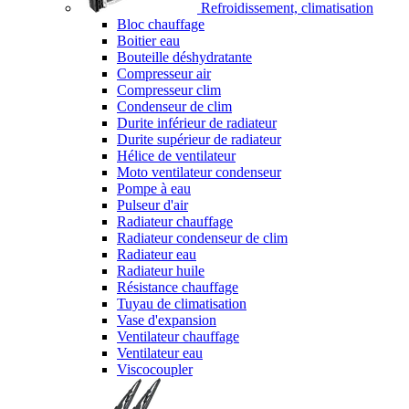
Refroidissement, climatisation
Bloc chauffage
Boitier eau
Bouteille déshydratante
Compresseur air
Compresseur clim
Condenseur de clim
Durite inférieur de radiateur
Durite supérieur de radiateur
Hélice de ventilateur
Moto ventilateur condenseur
Pompe à eau
Pulseur d'air
Radiateur chauffage
Radiateur condenseur de clim
Radiateur eau
Radiateur huile
Résistance chauffage
Tuyau de climatisation
Vase d'expansion
Ventilateur chauffage
Ventilateur eau
Viscocoupler