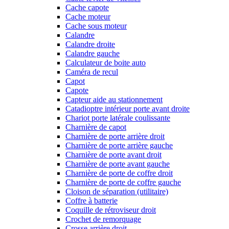
Cache capote
Cache moteur
Cache sous moteur
Calandre
Calandre droite
Calandre gauche
Calculateur de boite auto
Caméra de recul
Capot
Capote
Capteur aide au stationnement
Catadioptre intérieur porte avant droite
Chariot porte latérale coulissante
Charnière de capot
Charnière de porte arrière droit
Charnière de porte arrière gauche
Charnière de porte avant droit
Charnière de porte avant gauche
Charnière de porte de coffre droit
Charnière de porte de coffre gauche
Cloison de séparation (utilitaire)
Coffre à batterie
Coquille de rétroviseur droit
Crochet de remorquage
Crosse arrière droit