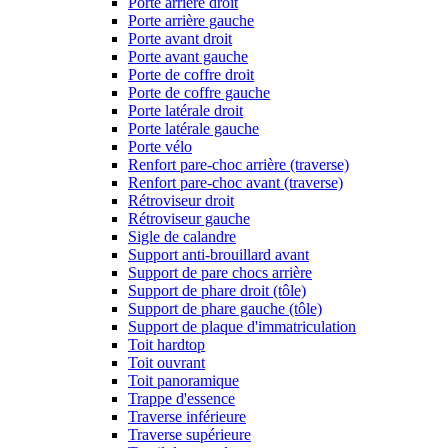
Porte arrière droit
Porte arrière gauche
Porte avant droit
Porte avant gauche
Porte de coffre droit
Porte de coffre gauche
Porte latérale droit
Porte latérale gauche
Porte vélo
Renfort pare-choc arrière (traverse)
Renfort pare-choc avant (traverse)
Rétroviseur droit
Rétroviseur gauche
Sigle de calandre
Support anti-brouillard avant
Support de pare chocs arrière
Support de phare droit (tôle)
Support de phare gauche (tôle)
Support de plaque d'immatriculation
Toit hardtop
Toit ouvrant
Toit panoramique
Trappe d'essence
Traverse inférieure
Traverse supérieure