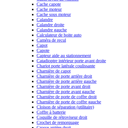
Cache capote
Cache moteur
Cache sous moteur
Calandre
Calandre droite
Calandre gauche
Calculateur de boite auto
Caméra de recul
Capot
Capote
Capteur aide au stationnement
Catadioptre intérieur porte avant droite
Chariot porte latérale coulissante
Charnière de capot
Charnière de porte arrière droit
Charnière de porte arrière gauche
Charnière de porte avant droit
Charnière de porte avant gauche
Charnière de porte de coffre droit
Charnière de porte de coffre gauche
Cloison de séparation (utilitaire)
Coffre à batterie
Coquille de rétroviseur droit
Crochet de remorquage
Crosse arrière droit