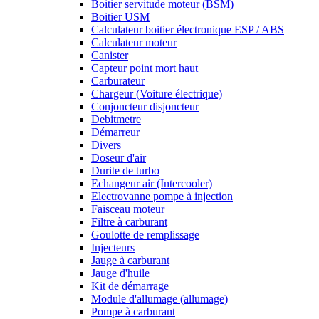
Boitier servitude moteur (BSM)
Boitier USM
Calculateur boitier électronique ESP / ABS
Calculateur moteur
Canister
Capteur point mort haut
Carburateur
Chargeur (Voiture électrique)
Conjoncteur disjoncteur
Debitmetre
Démarreur
Divers
Doseur d'air
Durite de turbo
Echangeur air (Intercooler)
Electrovanne pompe à injection
Faisceau moteur
Filtre à carburant
Goulotte de remplissage
Injecteurs
Jauge à carburant
Jauge d'huile
Kit de démarrage
Module d'allumage (allumage)
Pompe à carburant