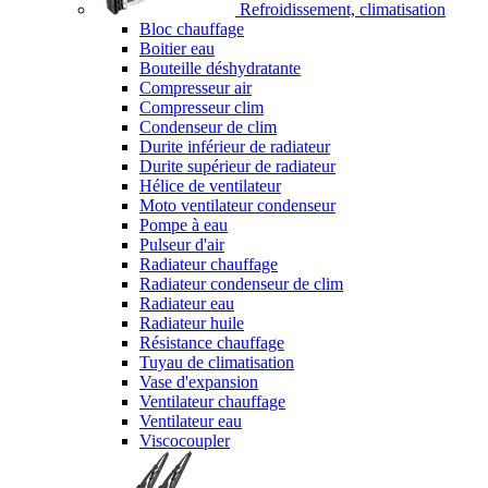
Refroidissement, climatisation
Bloc chauffage
Boitier eau
Bouteille déshydratante
Compresseur air
Compresseur clim
Condenseur de clim
Durite inférieur de radiateur
Durite supérieur de radiateur
Hélice de ventilateur
Moto ventilateur condenseur
Pompe à eau
Pulseur d'air
Radiateur chauffage
Radiateur condenseur de clim
Radiateur eau
Radiateur huile
Résistance chauffage
Tuyau de climatisation
Vase d'expansion
Ventilateur chauffage
Ventilateur eau
Viscocoupler