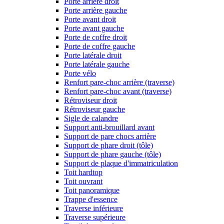
Porte arrière droit
Porte arrière gauche
Porte avant droit
Porte avant gauche
Porte de coffre droit
Porte de coffre gauche
Porte latérale droit
Porte latérale gauche
Porte vélo
Renfort pare-choc arrière (traverse)
Renfort pare-choc avant (traverse)
Rétroviseur droit
Rétroviseur gauche
Sigle de calandre
Support anti-brouillard avant
Support de pare chocs arrière
Support de phare droit (tôle)
Support de phare gauche (tôle)
Support de plaque d'immatriculation
Toit hardtop
Toit ouvrant
Toit panoramique
Trappe d'essence
Traverse inférieure
Traverse supérieure