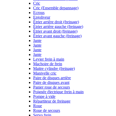
Cric
Cric (Ensemble depannage)
Ecrous
Enjoliveur
Étrier arrière droit (freinage)
Étrier arrière gauche (freinage)
Étrier avant droit (freinage)
Étrier avant gauche (freinage)
Jante
Jante
Jante
Jante
Levier frein à main
Machoire de frein
Maitre cylindre (freinage)
Manivelle cric
Paire de disques arrière
Paire de disques avant
Panier roue de secours
Poignée électrique frein à main
Pompe à vide
Répartiteur de freinage
Roue
Roue de secours
Servo frein