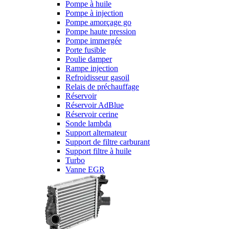
Pompe à huile
Pompe à injection
Pompe amorçage go
Pompe haute pression
Pompe immergée
Porte fusible
Poulie damper
Rampe injection
Refroidisseur gasoil
Relais de préchauffage
Réservoir
Réservoir AdBlue
Réservoir cerine
Sonde lambda
Support alternateur
Support de filtre carburant
Support filtre à huile
Turbo
Vanne EGR