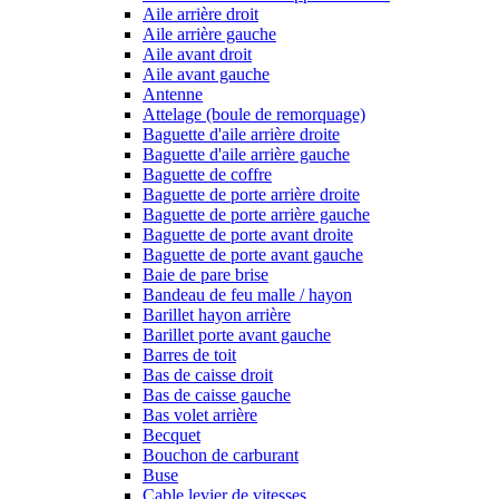
Aile arrière droit
Aile arrière gauche
Aile avant droit
Aile avant gauche
Antenne
Attelage (boule de remorquage)
Baguette d'aile arrière droite
Baguette d'aile arrière gauche
Baguette de coffre
Baguette de porte arrière droite
Baguette de porte arrière gauche
Baguette de porte avant droite
Baguette de porte avant gauche
Baie de pare brise
Bandeau de feu malle / hayon
Barillet hayon arrière
Barillet porte avant gauche
Barres de toit
Bas de caisse droit
Bas de caisse gauche
Bas volet arrière
Becquet
Bouchon de carburant
Buse
Cable levier de vitesses