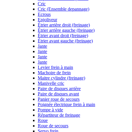
Cric
Cric (Ensemble depannage)
Ecrous
Enjoliveur
Étrier arrière droit (freinage)
Étrier arrière gauche (freinage)
Étrier avant droit (freinage)
Étrier avant gauche (freinage)
Jante
Jante
Jante
Jante
Levier frein à main
Machoire de frein
Maitre cylindre (freinage)
Manivelle cric
Paire de disques arrière
Paire de disques avant
Panier roue de secours
Poignée électrique frein à main
Pompe à vide
Répartiteur de freinage
Roue
Roue de secours
Servo frein