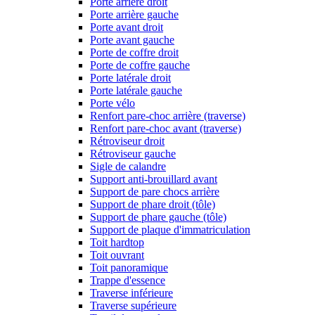
Porte arrière droit
Porte arrière gauche
Porte avant droit
Porte avant gauche
Porte de coffre droit
Porte de coffre gauche
Porte latérale droit
Porte latérale gauche
Porte vélo
Renfort pare-choc arrière (traverse)
Renfort pare-choc avant (traverse)
Rétroviseur droit
Rétroviseur gauche
Sigle de calandre
Support anti-brouillard avant
Support de pare chocs arrière
Support de phare droit (tôle)
Support de phare gauche (tôle)
Support de plaque d'immatriculation
Toit hardtop
Toit ouvrant
Toit panoramique
Trappe d'essence
Traverse inférieure
Traverse supérieure