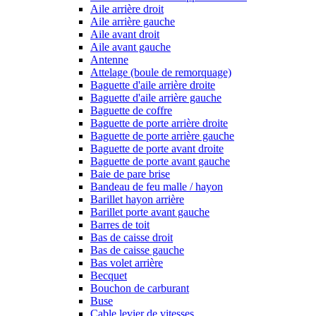
Aile arrière droit
Aile arrière gauche
Aile avant droit
Aile avant gauche
Antenne
Attelage (boule de remorquage)
Baguette d'aile arrière droite
Baguette d'aile arrière gauche
Baguette de coffre
Baguette de porte arrière droite
Baguette de porte arrière gauche
Baguette de porte avant droite
Baguette de porte avant gauche
Baie de pare brise
Bandeau de feu malle / hayon
Barillet hayon arrière
Barillet porte avant gauche
Barres de toit
Bas de caisse droit
Bas de caisse gauche
Bas volet arrière
Becquet
Bouchon de carburant
Buse
Cable levier de vitesses