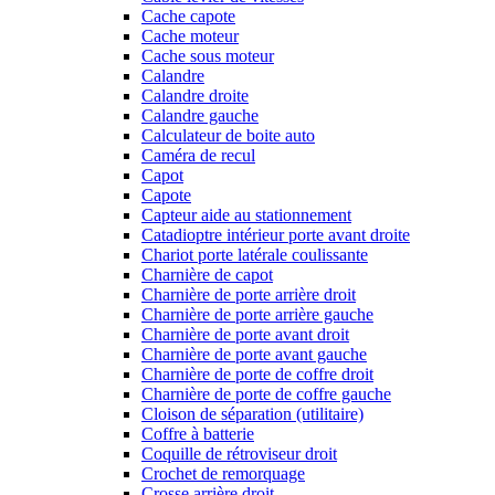
Cache capote
Cache moteur
Cache sous moteur
Calandre
Calandre droite
Calandre gauche
Calculateur de boite auto
Caméra de recul
Capot
Capote
Capteur aide au stationnement
Catadioptre intérieur porte avant droite
Chariot porte latérale coulissante
Charnière de capot
Charnière de porte arrière droit
Charnière de porte arrière gauche
Charnière de porte avant droit
Charnière de porte avant gauche
Charnière de porte de coffre droit
Charnière de porte de coffre gauche
Cloison de séparation (utilitaire)
Coffre à batterie
Coquille de rétroviseur droit
Crochet de remorquage
Crosse arrière droit