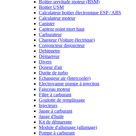
Boitier servitude moteur (BSM)
Boitier USM
Calculateur boitier électronique ESP / ABS
Calculateur moteur
Canister
Capteur point mort haut
Carburateur
Chargeur (Voiture électrique)
Conjoncteur disjoncteur
Debitmetre
Démarreur
Divers
Doseur d'air
Durite de turbo
Echangeur air (Intercooler)
Electrovanne pompe à injection
Faisceau moteur
Filtre à carburant
Goulotte de remplissage
Injecteurs
Jauge à carburant
Jauge d'huile
Kit de démarrage
Module d'allumage (allumage)
Pompe à carburant