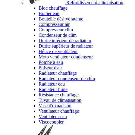
Refroidissement, climatisation
Bloc chauffage
Boitier eau
Bouteille déshydratante
Compresseur air
Compresseur clim
Condenseur de clim
Durite inférieur de radiateur
Durite supérieur de radiateur
Hélice de ventilateur
Moto ventilateur condenseur
Pompe à eau
Pulseur d'air
Radiateur chauffage
Radiateur condenseur de clim
Radiateur eau
Radiateur huile
Résistance chauffage
Tuyau de climatisation
Vase d'expansion
Ventilateur chauffage
Ventilateur eau
Viscocoupler