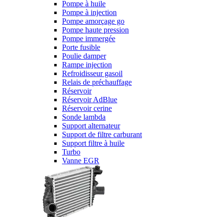
Pompe à huile
Pompe à injection
Pompe amorçage go
Pompe haute pression
Pompe immergée
Porte fusible
Poulie damper
Rampe injection
Refroidisseur gasoil
Relais de préchauffage
Réservoir
Réservoir AdBlue
Réservoir cerine
Sonde lambda
Support alternateur
Support de filtre carburant
Support filtre à huile
Turbo
Vanne EGR