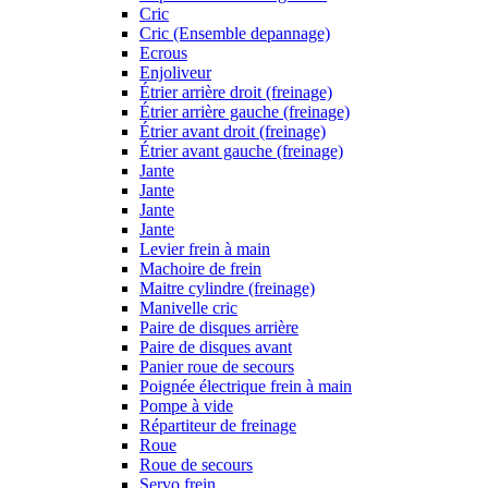
Cric
Cric (Ensemble depannage)
Ecrous
Enjoliveur
Étrier arrière droit (freinage)
Étrier arrière gauche (freinage)
Étrier avant droit (freinage)
Étrier avant gauche (freinage)
Jante
Jante
Jante
Jante
Levier frein à main
Machoire de frein
Maitre cylindre (freinage)
Manivelle cric
Paire de disques arrière
Paire de disques avant
Panier roue de secours
Poignée électrique frein à main
Pompe à vide
Répartiteur de freinage
Roue
Roue de secours
Servo frein