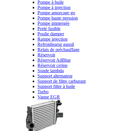
Pompe à huile
Pompe à injection
Pompe amorçage go
Pompe haute pression
Pompe immergée
Porte fusible
Poulie damper
Rampe injection
Refroidisseur gasoil
Relais de préchauffage
Réservoir
Réservoir AdBlue
Réservoir cerine
Sonde lambda
Support alternateur
Support de filtre carburant
Support filtre à huile
Turbo
Vanne EGR