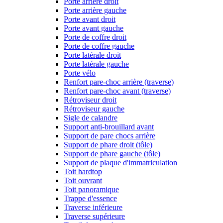
Porte arrière droit
Porte arrière gauche
Porte avant droit
Porte avant gauche
Porte de coffre droit
Porte de coffre gauche
Porte latérale droit
Porte latérale gauche
Porte vélo
Renfort pare-choc arrière (traverse)
Renfort pare-choc avant (traverse)
Rétroviseur droit
Rétroviseur gauche
Sigle de calandre
Support anti-brouillard avant
Support de pare chocs arrière
Support de phare droit (tôle)
Support de phare gauche (tôle)
Support de plaque d'immatriculation
Toit hardtop
Toit ouvrant
Toit panoramique
Trappe d'essence
Traverse inférieure
Traverse supérieure