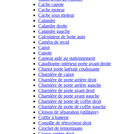
Cache capote
Cache moteur
Cache sous moteur
Calandre
Calandre droite
Calandre gauche
Calculateur de boite auto
Caméra de recul
Capot
Capote
Capteur aide au stationnement
Catadioptre intérieur porte avant droite
Chariot porte latérale coulissante
Charnière de capot
Charnière de porte arrière droit
Charnière de porte arrière gauche
Charnière de porte avant droit
Charnière de porte avant gauche
Charnière de porte de coffre droit
Charnière de porte de coffre gauche
Cloison de séparation (utilitaire)
Coffre à batterie
Coquille de rétroviseur droit
Crochet de remorquage
Crosse arrière droit