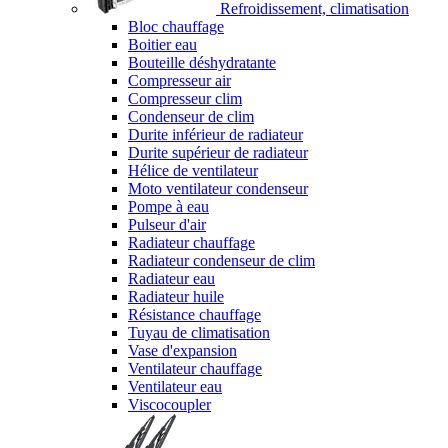
Refroidissement, climatisation
Bloc chauffage
Boitier eau
Bouteille déshydratante
Compresseur air
Compresseur clim
Condenseur de clim
Durite inférieur de radiateur
Durite supérieur de radiateur
Hélice de ventilateur
Moto ventilateur condenseur
Pompe à eau
Pulseur d'air
Radiateur chauffage
Radiateur condenseur de clim
Radiateur eau
Radiateur huile
Résistance chauffage
Tuyau de climatisation
Vase d'expansion
Ventilateur chauffage
Ventilateur eau
Viscocoupler