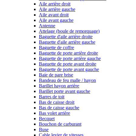
Aile arrière droit
Aile arrière gauche
Aile avant droit
Aile avant gauche
Antenne
Attelage (boule de remorquage)
Baguette d'aile arrière droite
Baguette d'aile arrière gauche
Baguette de coffre
Baguette de porte arrière droite
Baguette de porte arrière gauche
Baguette de porte avant droite
Baguette de porte avant gauche
Baie de pare brise
Bandeau de feu malle / hayon
Barillet hayon arrière
Barillet porte avant gauche
Barres de toit
Bas de caisse droit
Bas de caisse gauche
Bas volet arrière
Becquet
Bouchon de carburant
Buse
Cable levier de vitesses