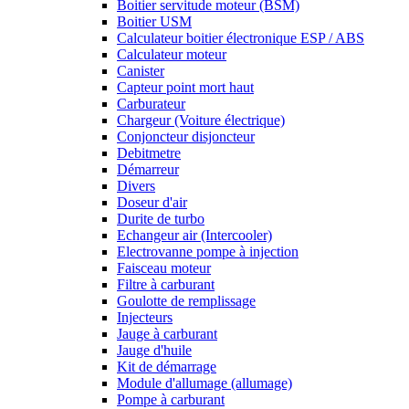
Boitier servitude moteur (BSM)
Boitier USM
Calculateur boitier électronique ESP / ABS
Calculateur moteur
Canister
Capteur point mort haut
Carburateur
Chargeur (Voiture électrique)
Conjoncteur disjoncteur
Debitmetre
Démarreur
Divers
Doseur d'air
Durite de turbo
Echangeur air (Intercooler)
Electrovanne pompe à injection
Faisceau moteur
Filtre à carburant
Goulotte de remplissage
Injecteurs
Jauge à carburant
Jauge d'huile
Kit de démarrage
Module d'allumage (allumage)
Pompe à carburant