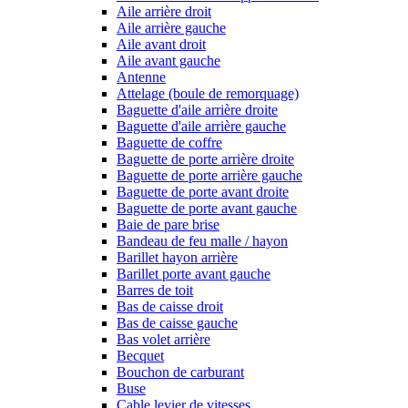
Aile arrière droit
Aile arrière gauche
Aile avant droit
Aile avant gauche
Antenne
Attelage (boule de remorquage)
Baguette d'aile arrière droite
Baguette d'aile arrière gauche
Baguette de coffre
Baguette de porte arrière droite
Baguette de porte arrière gauche
Baguette de porte avant droite
Baguette de porte avant gauche
Baie de pare brise
Bandeau de feu malle / hayon
Barillet hayon arrière
Barillet porte avant gauche
Barres de toit
Bas de caisse droit
Bas de caisse gauche
Bas volet arrière
Becquet
Bouchon de carburant
Buse
Cable levier de vitesses