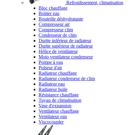
Refroidissement, climatisation
Bloc chauffage
Boitier eau
Bouteille déshydratante
Compresseur air
Compresseur clim
Condenseur de clim
Durite inférieur de radiateur
Durite supérieur de radiateur
Hélice de ventilateur
Moto ventilateur condenseur
Pompe à eau
Pulseur d'air
Radiateur chauffage
Radiateur condenseur de clim
Radiateur eau
Radiateur huile
Résistance chauffage
Tuyau de climatisation
Vase d'expansion
Ventilateur chauffage
Ventilateur eau
Viscocoupler