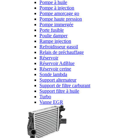
Pompe à huile
Pompe à injection
Pompe amorçage go
Pompe haute pression
Pompe immergée
Porte fusible
Poulie damper
Rampe injection
Refroidisseur gasoil
Relais de préchauffage
Réservoir
Réservoir AdBlue
Réservoir cerine
Sonde lambda
Support alternateur
Support de filtre carburant
Support filtre à huile
Turbo
Vanne EGR