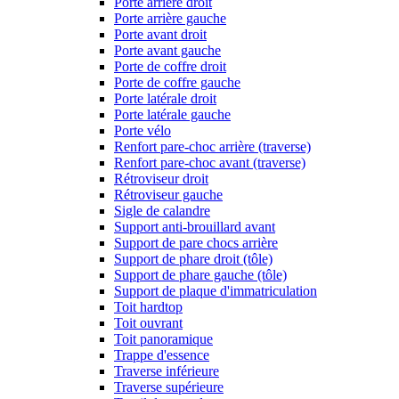
Porte arrière droit
Porte arrière gauche
Porte avant droit
Porte avant gauche
Porte de coffre droit
Porte de coffre gauche
Porte latérale droit
Porte latérale gauche
Porte vélo
Renfort pare-choc arrière (traverse)
Renfort pare-choc avant (traverse)
Rétroviseur droit
Rétroviseur gauche
Sigle de calandre
Support anti-brouillard avant
Support de pare chocs arrière
Support de phare droit (tôle)
Support de phare gauche (tôle)
Support de plaque d'immatriculation
Toit hardtop
Toit ouvrant
Toit panoramique
Trappe d'essence
Traverse inférieure
Traverse supérieure