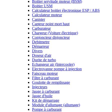
Boitier servitude moteur (BSM)
Boitier USM
Calculateur boitier électronique ESP / ABS
Calculateur moteur
Canister
Capteur point mort haut
Carburateur
Chargeur (Voiture électrique)
Conjoncteur disjoncteur
Debitmetre
Démarreur
Divers
Doseur d'air
Durite de turbo
Echangeur air (Intercooler)
Electrovanne pompe à injection
Faisceau moteur
Filtre à carburant
Goulotte de remplissage
Injecteurs
Jauge à carburant
Jauge d'huile
Kit de démarrage
Module d'allumage (allumage)
Pompe à carburant