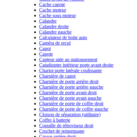
Cache capote
Cache moteur
Cache sous moteur
Calandre
Calandre droite
Calandre gauche
Calculateur de boite auto
Caméra de recul
Capot
Capote
Capteur aide au stationnement
Catadioptre intérieur porte avant droite
Chariot porte latérale coulissante
Charnière de capot
Charnière de porte arrière droit
Charnière de porte arrière gauche
Charnière de porte avant droit
Charnière de porte avant gauche
Charnière de porte de coffre droit
Charnière de porte de coffre gauche
Cloison de séparation (utilitaire)
Coffre à batterie
Coquille de rétroviseur droit
Crochet de remorquage
Crosse arrière droit