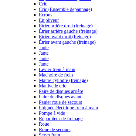
Cric
Cric (Ensemble depannage)
Ecrous
Enjoliveur
Étrier arrière droit (freinage)
Étrier arrière gauche (freinage)
Étrier avant droit (freinage)
Étrier avant gauche (freinage)
Jante
Jante
Jante
Jante
Levier frein à main
Machoire de frein
Maitre cylindre (freinage)
Manivelle cric
Paire de disques arrière
Paire de disques avant
Panier roue de secours
Poignée électrique frein à main
Pompe à vide
Répartiteur de freinage
Roue
Roue de secours
Servo frein