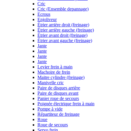
Cric
Cric (Ensemble depannage)
Ecrous
Enjoliveur
Étrier arrière droit (freinage)
Étrier arrière gauche (freinage)
Étrier avant droit (freinage)
Étrier avant gauche (freinage)
Jante
Jante
Jante
Jante
Levier frein à main
Machoire de frein
Maitre cylindre (freinage)
Manivelle cric
Paire de disques arrière
Paire de disques avant
Panier roue de secours
Poignée électrique frein à main
Pompe à vide
Répartiteur de freinage
Roue
Roue de secours
Servo frein