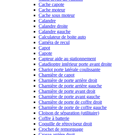
Cache capote
Cache moteur
Cache sous moteur
Calandre
Calandre droite
Calandre gauche
Calculateur de boite auto
Caméra de recul
Capot
Capote
Capteur aide au stationnement
Catadioptre intérieur porte avant droite
Chariot porte latérale coulissante
Charnière de capot
Charnière de porte arrière droit
Charnière de porte arrière gauche
Charnière de porte avant droit
Charnière de porte avant gauche
Charnière de porte de coffre droit
Charnière de porte de coffre gauche
Cloison de séparation (utilitaire)
Coffre à batterie
Coquille de rétroviseur droit
Crochet de remorquage
Crosse arrière droit