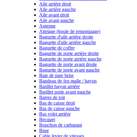
Aile arrière droit
Aile arrière gauche
Aile avant droit
Aile avant gauche
Antenne
Attelage (boule de remorquage)
Baguette d'aile arrière droite
Baguette d'aile arrière gauche
Baguette de coffre
Baguette de porte arrière droite
Baguette de porte arrière gauche
Baguette de porte avant droite
Baguette de porte avant gauche
Baie de pare brise
Bandeau de feu malle / hayon
Barillet hayon arrière
Barillet porte avant gauche
Barres de toit
Bas de caisse droit
Bas de caisse gauche
Bas volet arrière
Becquet
Bouchon de carburant
Buse
Cable levier de vitesses