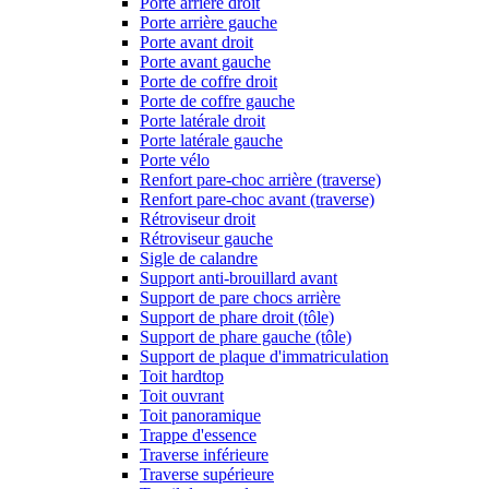
Porte arrière droit
Porte arrière gauche
Porte avant droit
Porte avant gauche
Porte de coffre droit
Porte de coffre gauche
Porte latérale droit
Porte latérale gauche
Porte vélo
Renfort pare-choc arrière (traverse)
Renfort pare-choc avant (traverse)
Rétroviseur droit
Rétroviseur gauche
Sigle de calandre
Support anti-brouillard avant
Support de pare chocs arrière
Support de phare droit (tôle)
Support de phare gauche (tôle)
Support de plaque d'immatriculation
Toit hardtop
Toit ouvrant
Toit panoramique
Trappe d'essence
Traverse inférieure
Traverse supérieure