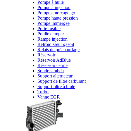
Pompe à huile
Pompe à injection
Pompe amorçage go
Pompe haute pression
Pompe immergée
Porte fusible
Poulie damper
Rampe injection
Refroidisseur gasoil
Relais de préchauffage
Réservoir
Réservoir AdBlue
Réservoir cerine
Sonde lambda
Support alternateur
Support de filtre carburant
Support filtre à huile
Turbo
Vanne EGR