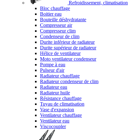
Refroidissement, climatisation
Bloc chauffage
Boitier eau
Bouteille déshydratante
Compresseur air
Compresseur clim
Condenseur de clim
Durite inférieur de radiateur
Durite supérieur de radiateur
Hélice de ventilateur
Moto ventilateur condenseur
Pompe à eau
Pulseur d'air
Radiateur chauffage
Radiateur condenseur de clim
Radiateur eau
Radiateur huile
Résistance chauffage
Tuyau de climatisation
Vase d'expansion
Ventilateur chauffage
Ventilateur eau
Viscocoupler