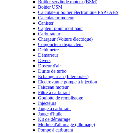
Boitier servitude moteur (BSM)
Boitier USM
Calculateur boitier électronique ESP / ABS
Calculateur moteur
Canister
Capteur point mort haut
Carburateur
Chargeur (Voiture électrique)
Conjoncteur disjoncteur
Debitmetre
Démarreur
Divers
Doseur d'air
Durite de turbo
Echangeur air (Intercooler)
Electrovanne pompe à injection
Faisceau moteur
Filtre à carburant
Goulotte de remplissage
Injecteurs
Jauge à carburant
Jauge d'huile
Kit de démarrage
Module d'allumage (allumage)
Pompe à carburant