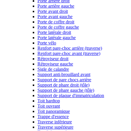
Porte arrière droit
Porte arrière gauche
Porte avant droit
Porte avant gauche
Porte de coffre droit
Porte de coffre gauche
Porte latérale droit
Porte latérale gauche
Porte vélo
Renfort pare-choc arrière (traverse)
Renfort pare-choc avant (traverse)
Rétroviseur droit
Rétroviseur gauche
Sigle de calandre
Support anti-brouillard avant
Support de pare chocs arrière
Support de phare droit (tôle)
Support de phare gauche (tôle)
Support de plaque d'immatriculation
Toit hardtop
Toit ouvrant
Toit panoramique
Trappe d'essence
Traverse inférieure
Traverse supérieure