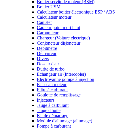
Boitier servitude moteur (BSM)
Boitier USM
Calculateur boitier électronique ESP / ABS
Calculateur moteur
Canister
Capteur point mort haut
Carburateur
Chargeur (Voiture électrique)
Conjoncteur disjoncteur
Debitmetre
Démarreur
Divers
Doseur d'air
Durite de turbo
Echangeur air (Intercooler)
Electrovanne pompe à injection
Faisceau moteur
Filtre à carburant
Goulotte de remplissage
Injecteurs
Jauge à carburant
Jauge d'huile
Kit de démarrage
Module d'allumage (allumage)
Pompe à carburant