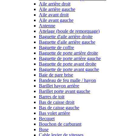
Aile arrière droit
Aile arrière gauche
Aile avant droit
Aile avant gauche
Antenne
Attelage (boule de remorquage)
Baguette d'aile arrière droite
Baguette d'aile arrière gauche
Baguette de coffre
Baguette de porte arrière droite
Baguette de porte arrière gauche
Baguette de porte avant droite
Baguette de porte avant gauche
Baie de pare brise
Bandeau de feu malle / hayon
Barillet hayon arrière
Barillet porte avant gauche
Barres de toit
Bas de caisse droit
Bas de caisse gauche
Bas volet arrière
Becquet
Bouchon de carburant
Buse
Cable levier de vitesses