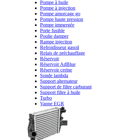
Pompe à huile
Pompe à injection
Pompe amorçage go
Pompe haute pression
Pompe immergée
Porte fusible
Poulie damper
Rampe injection
Refroidisseur gasoil
Relais de préchauffage
Réservoir
Réservoir AdBlue
Réservoir cerine
Sonde lambda
Support alternateur
Support de filtre carburant
Support filtre à huile
Turbo
Vanne EGR