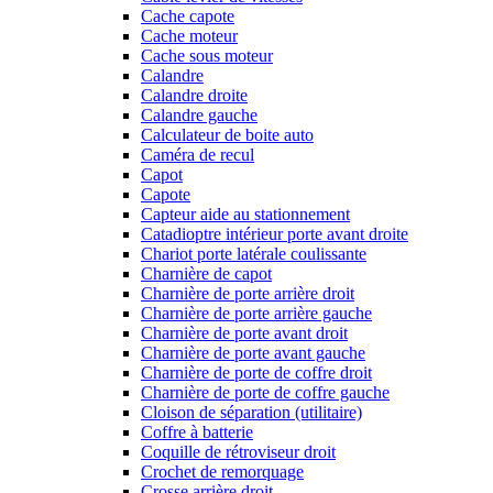
Cache capote
Cache moteur
Cache sous moteur
Calandre
Calandre droite
Calandre gauche
Calculateur de boite auto
Caméra de recul
Capot
Capote
Capteur aide au stationnement
Catadioptre intérieur porte avant droite
Chariot porte latérale coulissante
Charnière de capot
Charnière de porte arrière droit
Charnière de porte arrière gauche
Charnière de porte avant droit
Charnière de porte avant gauche
Charnière de porte de coffre droit
Charnière de porte de coffre gauche
Cloison de séparation (utilitaire)
Coffre à batterie
Coquille de rétroviseur droit
Crochet de remorquage
Crosse arrière droit