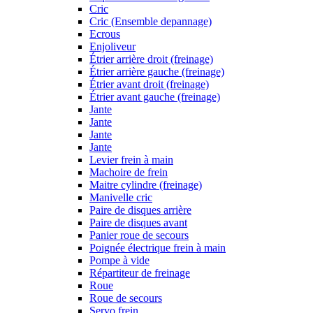
Cric
Cric (Ensemble depannage)
Ecrous
Enjoliveur
Étrier arrière droit (freinage)
Étrier arrière gauche (freinage)
Étrier avant droit (freinage)
Étrier avant gauche (freinage)
Jante
Jante
Jante
Jante
Levier frein à main
Machoire de frein
Maitre cylindre (freinage)
Manivelle cric
Paire de disques arrière
Paire de disques avant
Panier roue de secours
Poignée électrique frein à main
Pompe à vide
Répartiteur de freinage
Roue
Roue de secours
Servo frein