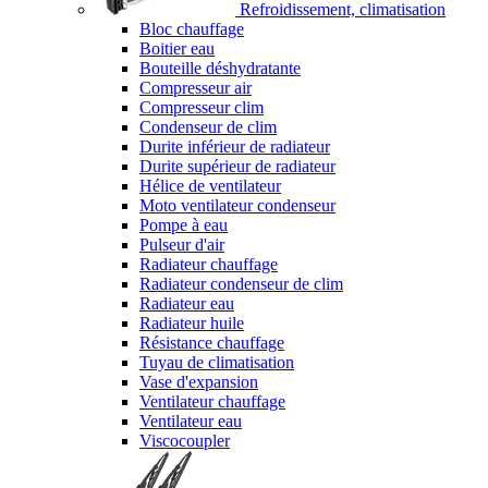
Refroidissement, climatisation
Bloc chauffage
Boitier eau
Bouteille déshydratante
Compresseur air
Compresseur clim
Condenseur de clim
Durite inférieur de radiateur
Durite supérieur de radiateur
Hélice de ventilateur
Moto ventilateur condenseur
Pompe à eau
Pulseur d'air
Radiateur chauffage
Radiateur condenseur de clim
Radiateur eau
Radiateur huile
Résistance chauffage
Tuyau de climatisation
Vase d'expansion
Ventilateur chauffage
Ventilateur eau
Viscocoupler