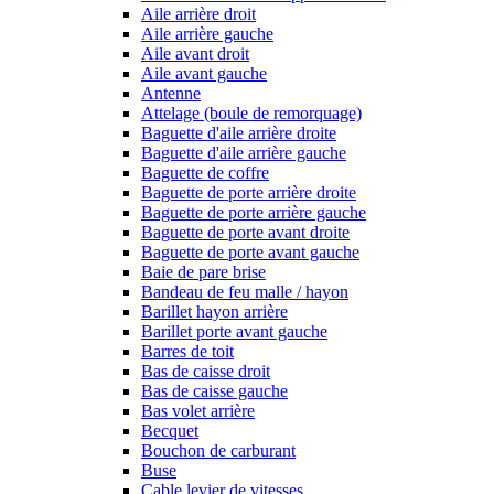
Aile arrière droit
Aile arrière gauche
Aile avant droit
Aile avant gauche
Antenne
Attelage (boule de remorquage)
Baguette d'aile arrière droite
Baguette d'aile arrière gauche
Baguette de coffre
Baguette de porte arrière droite
Baguette de porte arrière gauche
Baguette de porte avant droite
Baguette de porte avant gauche
Baie de pare brise
Bandeau de feu malle / hayon
Barillet hayon arrière
Barillet porte avant gauche
Barres de toit
Bas de caisse droit
Bas de caisse gauche
Bas volet arrière
Becquet
Bouchon de carburant
Buse
Cable levier de vitesses