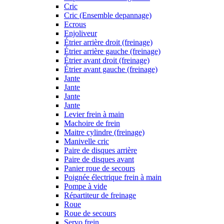
Cric
Cric (Ensemble depannage)
Ecrous
Enjoliveur
Étrier arrière droit (freinage)
Étrier arrière gauche (freinage)
Étrier avant droit (freinage)
Étrier avant gauche (freinage)
Jante
Jante
Jante
Jante
Levier frein à main
Machoire de frein
Maitre cylindre (freinage)
Manivelle cric
Paire de disques arrière
Paire de disques avant
Panier roue de secours
Poignée électrique frein à main
Pompe à vide
Répartiteur de freinage
Roue
Roue de secours
Servo frein