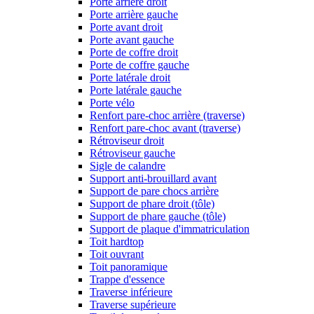
Porte arrière droit
Porte arrière gauche
Porte avant droit
Porte avant gauche
Porte de coffre droit
Porte de coffre gauche
Porte latérale droit
Porte latérale gauche
Porte vélo
Renfort pare-choc arrière (traverse)
Renfort pare-choc avant (traverse)
Rétroviseur droit
Rétroviseur gauche
Sigle de calandre
Support anti-brouillard avant
Support de pare chocs arrière
Support de phare droit (tôle)
Support de phare gauche (tôle)
Support de plaque d'immatriculation
Toit hardtop
Toit ouvrant
Toit panoramique
Trappe d'essence
Traverse inférieure
Traverse supérieure