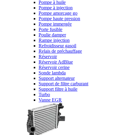
Pompe à huile
Pompe à injection
Pompe amorçage go
Pompe haute pression
Pompe immergée
Porte fusible
Poulie damper
Rampe injection
Refroidisseur gasoil
Relais de préchauffage
Réservoir
Réservoir AdBlue
Réservoir cerine
Sonde lambda
Support alternateur
Support de filtre carburant
Support filtre à huile
Turbo
Vanne EGR