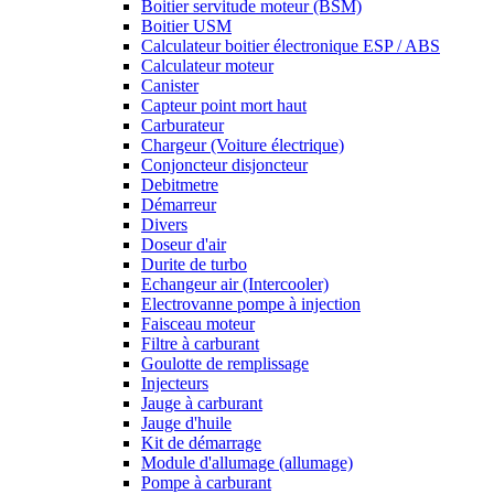
Boitier servitude moteur (BSM)
Boitier USM
Calculateur boitier électronique ESP / ABS
Calculateur moteur
Canister
Capteur point mort haut
Carburateur
Chargeur (Voiture électrique)
Conjoncteur disjoncteur
Debitmetre
Démarreur
Divers
Doseur d'air
Durite de turbo
Echangeur air (Intercooler)
Electrovanne pompe à injection
Faisceau moteur
Filtre à carburant
Goulotte de remplissage
Injecteurs
Jauge à carburant
Jauge d'huile
Kit de démarrage
Module d'allumage (allumage)
Pompe à carburant