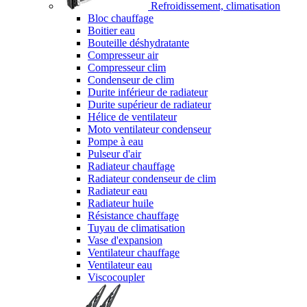
Refroidissement, climatisation
Bloc chauffage
Boitier eau
Bouteille déshydratante
Compresseur air
Compresseur clim
Condenseur de clim
Durite inférieur de radiateur
Durite supérieur de radiateur
Hélice de ventilateur
Moto ventilateur condenseur
Pompe à eau
Pulseur d'air
Radiateur chauffage
Radiateur condenseur de clim
Radiateur eau
Radiateur huile
Résistance chauffage
Tuyau de climatisation
Vase d'expansion
Ventilateur chauffage
Ventilateur eau
Viscocoupler