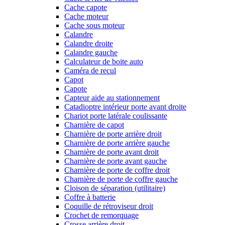
Cache capote
Cache moteur
Cache sous moteur
Calandre
Calandre droite
Calandre gauche
Calculateur de boite auto
Caméra de recul
Capot
Capote
Capteur aide au stationnement
Catadioptre intérieur porte avant droite
Chariot porte latérale coulissante
Charnière de capot
Charnière de porte arrière droit
Charnière de porte arrière gauche
Charnière de porte avant droit
Charnière de porte avant gauche
Charnière de porte de coffre droit
Charnière de porte de coffre gauche
Cloison de séparation (utilitaire)
Coffre à batterie
Coquille de rétroviseur droit
Crochet de remorquage
Crosse arrière droit