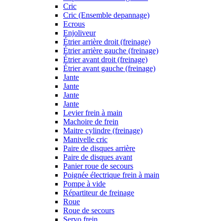
Cric
Cric (Ensemble depannage)
Ecrous
Enjoliveur
Étrier arrière droit (freinage)
Étrier arrière gauche (freinage)
Étrier avant droit (freinage)
Étrier avant gauche (freinage)
Jante
Jante
Jante
Jante
Levier frein à main
Machoire de frein
Maitre cylindre (freinage)
Manivelle cric
Paire de disques arrière
Paire de disques avant
Panier roue de secours
Poignée électrique frein à main
Pompe à vide
Répartiteur de freinage
Roue
Roue de secours
Servo frein