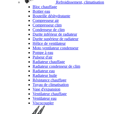
Refroidissement, climatisation
Bloc chauffage
Boitier eau
Bouteille déshydratante
Compresseur air
Compresseur clim
Condenseur de clim
Durite inférieur de radiateur
Durite supérieur de radiateur
Hélice de ventilateur
Moto ventilateur condenseur
Pompe à eau
Pulseur d'air
Radiateur chauffage
Radiateur condenseur de clim
Radiateur eau
Radiateur huile
Résistance chauffage
Tuyau de climatisation
Vase d'expansion
Ventilateur chauffage
Ventilateur eau
Viscocoupler