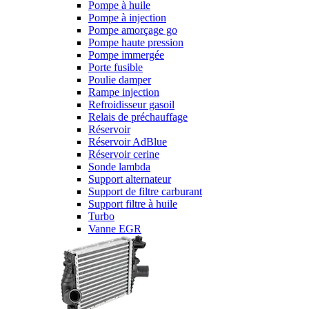
Pompe à huile
Pompe à injection
Pompe amorçage go
Pompe haute pression
Pompe immergée
Porte fusible
Poulie damper
Rampe injection
Refroidisseur gasoil
Relais de préchauffage
Réservoir
Réservoir AdBlue
Réservoir cerine
Sonde lambda
Support alternateur
Support de filtre carburant
Support filtre à huile
Turbo
Vanne EGR