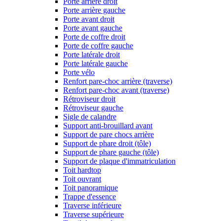
Porte arrière droit
Porte arrière gauche
Porte avant droit
Porte avant gauche
Porte de coffre droit
Porte de coffre gauche
Porte latérale droit
Porte latérale gauche
Porte vélo
Renfort pare-choc arrière (traverse)
Renfort pare-choc avant (traverse)
Rétroviseur droit
Rétroviseur gauche
Sigle de calandre
Support anti-brouillard avant
Support de pare chocs arrière
Support de phare droit (tôle)
Support de phare gauche (tôle)
Support de plaque d'immatriculation
Toit hardtop
Toit ouvrant
Toit panoramique
Trappe d'essence
Traverse inférieure
Traverse supérieure