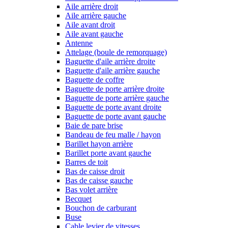
Aile arrière droit
Aile arrière gauche
Aile avant droit
Aile avant gauche
Antenne
Attelage (boule de remorquage)
Baguette d'aile arrière droite
Baguette d'aile arrière gauche
Baguette de coffre
Baguette de porte arrière droite
Baguette de porte arrière gauche
Baguette de porte avant droite
Baguette de porte avant gauche
Baie de pare brise
Bandeau de feu malle / hayon
Barillet hayon arrière
Barillet porte avant gauche
Barres de toit
Bas de caisse droit
Bas de caisse gauche
Bas volet arrière
Becquet
Bouchon de carburant
Buse
Cable levier de vitesses