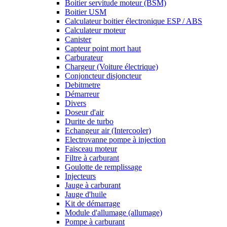
Boitier servitude moteur (BSM)
Boitier USM
Calculateur boitier électronique ESP / ABS
Calculateur moteur
Canister
Capteur point mort haut
Carburateur
Chargeur (Voiture électrique)
Conjoncteur disjoncteur
Debitmetre
Démarreur
Divers
Doseur d'air
Durite de turbo
Echangeur air (Intercooler)
Electrovanne pompe à injection
Faisceau moteur
Filtre à carburant
Goulotte de remplissage
Injecteurs
Jauge à carburant
Jauge d'huile
Kit de démarrage
Module d'allumage (allumage)
Pompe à carburant