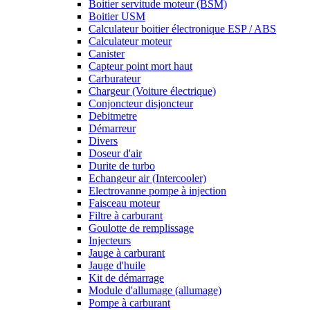
Boitier servitude moteur (BSM)
Boitier USM
Calculateur boitier électronique ESP / ABS
Calculateur moteur
Canister
Capteur point mort haut
Carburateur
Chargeur (Voiture électrique)
Conjoncteur disjoncteur
Debitmetre
Démarreur
Divers
Doseur d'air
Durite de turbo
Echangeur air (Intercooler)
Electrovanne pompe à injection
Faisceau moteur
Filtre à carburant
Goulotte de remplissage
Injecteurs
Jauge à carburant
Jauge d'huile
Kit de démarrage
Module d'allumage (allumage)
Pompe à carburant