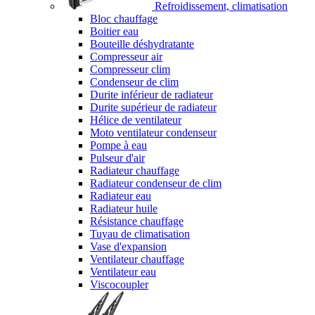
Refroidissement, climatisation
Bloc chauffage
Boitier eau
Bouteille déshydratante
Compresseur air
Compresseur clim
Condenseur de clim
Durite inférieur de radiateur
Durite supérieur de radiateur
Hélice de ventilateur
Moto ventilateur condenseur
Pompe à eau
Pulseur d'air
Radiateur chauffage
Radiateur condenseur de clim
Radiateur eau
Radiateur huile
Résistance chauffage
Tuyau de climatisation
Vase d'expansion
Ventilateur chauffage
Ventilateur eau
Viscocoupler