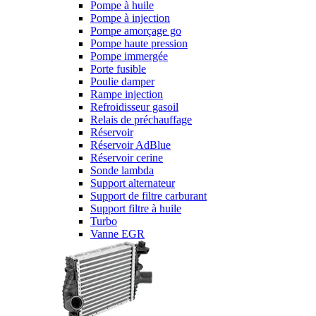
Pompe à huile
Pompe à injection
Pompe amorçage go
Pompe haute pression
Pompe immergée
Porte fusible
Poulie damper
Rampe injection
Refroidisseur gasoil
Relais de préchauffage
Réservoir
Réservoir AdBlue
Réservoir cerine
Sonde lambda
Support alternateur
Support de filtre carburant
Support filtre à huile
Turbo
Vanne EGR