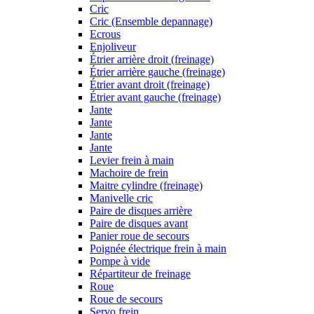
Cric
Cric (Ensemble depannage)
Ecrous
Enjoliveur
Étrier arrière droit (freinage)
Étrier arrière gauche (freinage)
Étrier avant droit (freinage)
Étrier avant gauche (freinage)
Jante
Jante
Jante
Jante
Levier frein à main
Machoire de frein
Maitre cylindre (freinage)
Manivelle cric
Paire de disques arrière
Paire de disques avant
Panier roue de secours
Poignée électrique frein à main
Pompe à vide
Répartiteur de freinage
Roue
Roue de secours
Servo frein