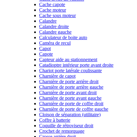
Cache capote
Cache moteur
Cache sous moteur
Calandre
Calandre droite
Calandre gauche
Calculateur de boite auto
Caméra de recul
Capot
Capote
Capteur aide au stationnement
Catadioptre intérieur porte avant droite
Chariot porte latérale coulissante
Charnière de capot
Charnière de porte arrière droit
Charnière de porte arrière gauche
Charnière de porte avant droit
Charnière de porte avant gauche
Charnière de porte de coffre droit
Charnière de porte de coffre gauche
Cloison de séparation (utilitaire)
Coffre à batterie
Coquille de rétroviseur droit
Crochet de remorquage
Crosse arrière droit