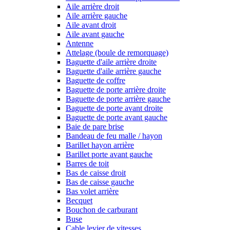
Aile arrière droit
Aile arrière gauche
Aile avant droit
Aile avant gauche
Antenne
Attelage (boule de remorquage)
Baguette d'aile arrière droite
Baguette d'aile arrière gauche
Baguette de coffre
Baguette de porte arrière droite
Baguette de porte arrière gauche
Baguette de porte avant droite
Baguette de porte avant gauche
Baie de pare brise
Bandeau de feu malle / hayon
Barillet hayon arrière
Barillet porte avant gauche
Barres de toit
Bas de caisse droit
Bas de caisse gauche
Bas volet arrière
Becquet
Bouchon de carburant
Buse
Cable levier de vitesses