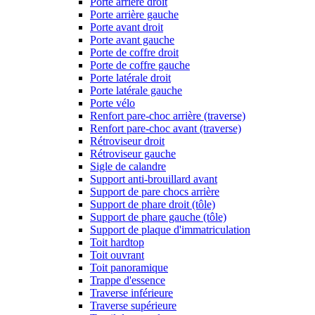
Porte arrière droit
Porte arrière gauche
Porte avant droit
Porte avant gauche
Porte de coffre droit
Porte de coffre gauche
Porte latérale droit
Porte latérale gauche
Porte vélo
Renfort pare-choc arrière (traverse)
Renfort pare-choc avant (traverse)
Rétroviseur droit
Rétroviseur gauche
Sigle de calandre
Support anti-brouillard avant
Support de pare chocs arrière
Support de phare droit (tôle)
Support de phare gauche (tôle)
Support de plaque d'immatriculation
Toit hardtop
Toit ouvrant
Toit panoramique
Trappe d'essence
Traverse inférieure
Traverse supérieure