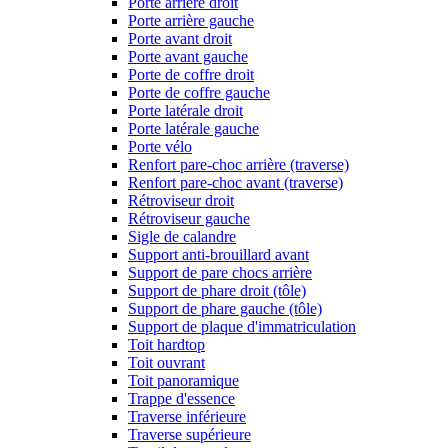
Porte arrière droit
Porte arrière gauche
Porte avant droit
Porte avant gauche
Porte de coffre droit
Porte de coffre gauche
Porte latérale droit
Porte latérale gauche
Porte vélo
Renfort pare-choc arrière (traverse)
Renfort pare-choc avant (traverse)
Rétroviseur droit
Rétroviseur gauche
Sigle de calandre
Support anti-brouillard avant
Support de pare chocs arrière
Support de phare droit (tôle)
Support de phare gauche (tôle)
Support de plaque d'immatriculation
Toit hardtop
Toit ouvrant
Toit panoramique
Trappe d'essence
Traverse inférieure
Traverse supérieure