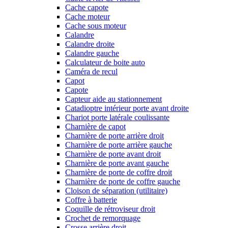
Cache capote
Cache moteur
Cache sous moteur
Calandre
Calandre droite
Calandre gauche
Calculateur de boite auto
Caméra de recul
Capot
Capote
Capteur aide au stationnement
Catadioptre intérieur porte avant droite
Chariot porte latérale coulissante
Charnière de capot
Charnière de porte arrière droit
Charnière de porte arrière gauche
Charnière de porte avant droit
Charnière de porte avant gauche
Charnière de porte de coffre droit
Charnière de porte de coffre gauche
Cloison de séparation (utilitaire)
Coffre à batterie
Coquille de rétroviseur droit
Crochet de remorquage
Crosse arrière droit