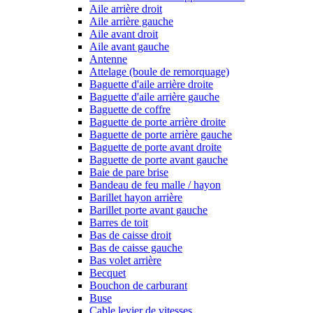
Aile arrière droit
Aile arrière gauche
Aile avant droit
Aile avant gauche
Antenne
Attelage (boule de remorquage)
Baguette d'aile arrière droite
Baguette d'aile arrière gauche
Baguette de coffre
Baguette de porte arrière droite
Baguette de porte arrière gauche
Baguette de porte avant droite
Baguette de porte avant gauche
Baie de pare brise
Bandeau de feu malle / hayon
Barillet hayon arrière
Barillet porte avant gauche
Barres de toit
Bas de caisse droit
Bas de caisse gauche
Bas volet arrière
Becquet
Bouchon de carburant
Buse
Cable levier de vitesses