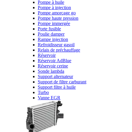
Pompe à huile
Pompe à injection
Pompe amorçage go
Pompe haute pression
Pompe immergée
Porte fusible
Poulie damper
Rampe injection
Refroidisseur gasoil
Relais de préchauffage
Réservoir
Réservoir AdBlue
Réservoir cerine
Sonde lambda
Support alternateur
Support de filtre carburant
Support filtre à huile
Turbo
Vanne EGR