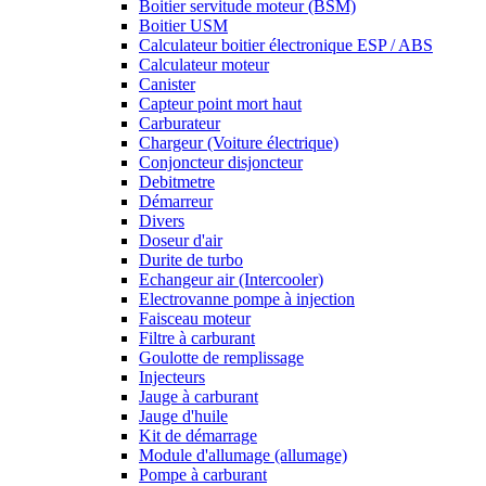
Boitier servitude moteur (BSM)
Boitier USM
Calculateur boitier électronique ESP / ABS
Calculateur moteur
Canister
Capteur point mort haut
Carburateur
Chargeur (Voiture électrique)
Conjoncteur disjoncteur
Debitmetre
Démarreur
Divers
Doseur d'air
Durite de turbo
Echangeur air (Intercooler)
Electrovanne pompe à injection
Faisceau moteur
Filtre à carburant
Goulotte de remplissage
Injecteurs
Jauge à carburant
Jauge d'huile
Kit de démarrage
Module d'allumage (allumage)
Pompe à carburant