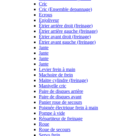
Cric
Cric (Ensemble depannage)
Ecrous
Enjoliveur
Étrier arrière droit (freinage)
Étrier arrière gauche (freinage)
Étrier avant droit (freinage)
Étrier avant gauche (freinage)
Jante
Jante
Jante
Jante
Levier frein à main
Machoire de frein
Maitre cylindre (freinage)
Manivelle cric
Paire de disques arrière
Paire de disques avant
Panier roue de secours
Poignée électrique frein à main
Pompe à vide
Répartiteur de freinage
Roue
Roue de secours
Servo frein