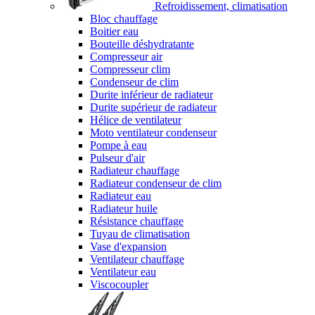
Refroidissement, climatisation
Bloc chauffage
Boitier eau
Bouteille déshydratante
Compresseur air
Compresseur clim
Condenseur de clim
Durite inférieur de radiateur
Durite supérieur de radiateur
Hélice de ventilateur
Moto ventilateur condenseur
Pompe à eau
Pulseur d'air
Radiateur chauffage
Radiateur condenseur de clim
Radiateur eau
Radiateur huile
Résistance chauffage
Tuyau de climatisation
Vase d'expansion
Ventilateur chauffage
Ventilateur eau
Viscocoupler