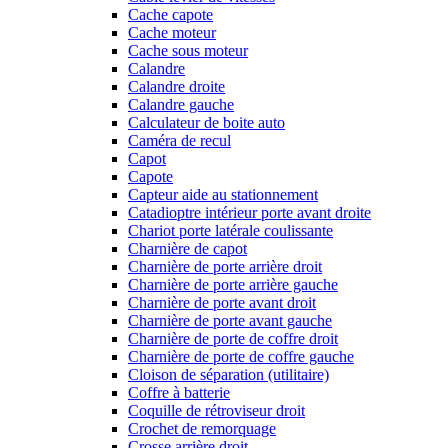
Cache capote
Cache moteur
Cache sous moteur
Calandre
Calandre droite
Calandre gauche
Calculateur de boite auto
Caméra de recul
Capot
Capote
Capteur aide au stationnement
Catadioptre intérieur porte avant droite
Chariot porte latérale coulissante
Charnière de capot
Charnière de porte arrière droit
Charnière de porte arrière gauche
Charnière de porte avant droit
Charnière de porte avant gauche
Charnière de porte de coffre droit
Charnière de porte de coffre gauche
Cloison de séparation (utilitaire)
Coffre à batterie
Coquille de rétroviseur droit
Crochet de remorquage
Crosse arrière droit