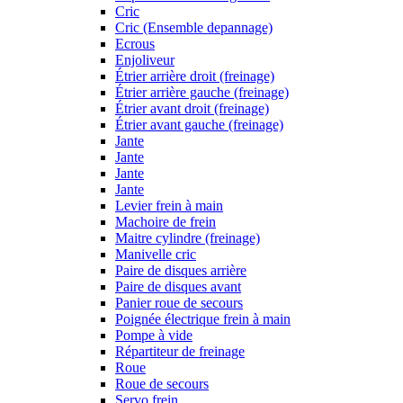
Cric
Cric (Ensemble depannage)
Ecrous
Enjoliveur
Étrier arrière droit (freinage)
Étrier arrière gauche (freinage)
Étrier avant droit (freinage)
Étrier avant gauche (freinage)
Jante
Jante
Jante
Jante
Levier frein à main
Machoire de frein
Maitre cylindre (freinage)
Manivelle cric
Paire de disques arrière
Paire de disques avant
Panier roue de secours
Poignée électrique frein à main
Pompe à vide
Répartiteur de freinage
Roue
Roue de secours
Servo frein