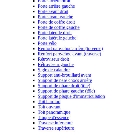
Porte arrière droit
Porte arrière gauche
Porte avant droit
Porte avant gauche
Porte de coffre droit
Porte de coffre gauche
Porte latérale droit
Porte latérale gauche
Porte vélo
Renfort pare-choc arrière (traverse)
Renfort pare-choc avant (traverse)
Rétroviseur droit
Rétroviseur gauche
Sigle de calandre
Support anti-brouillard avant
Support de pare chocs arrière
Support de phare droit (tôle)
Support de phare gauche (tôle)
Support de plaque d'immatriculation
Toit hardtop
Toit ouvrant
Toit panoramique
Trappe d'essence
Traverse inférieure
Traverse supérieure