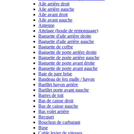
Aile arrière droit
Aile arrière gauche
Aile avant droit
Aile avant gauche
Antenne
Attelage (boule de remorquage)
Baguette d'aile arrière droite
Baguette d'aile arrière gauche
Baguette de coffre
Baguette de porte arrière droite
Baguette de porte arrière gauche
Baguette de porte avant droite
Baguette de porte avant gauche
Baie de pare brise
Bandeau de feu malle / hayon
Barillet hayon arrière
Barillet porte avant gauche
Barres de toit
Bas de caisse droit
Bas de caisse gauche
Bas volet arrière
Becquet
Bouchon de carburant
Buse
Cable levier de vitesses