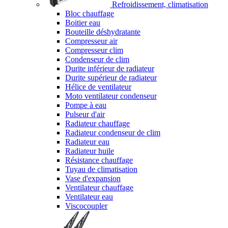
Refroidissement, climatisation
Bloc chauffage
Boitier eau
Bouteille déshydratante
Compresseur air
Compresseur clim
Condenseur de clim
Durite inférieur de radiateur
Durite supérieur de radiateur
Hélice de ventilateur
Moto ventilateur condenseur
Pompe à eau
Pulseur d'air
Radiateur chauffage
Radiateur condenseur de clim
Radiateur eau
Radiateur huile
Résistance chauffage
Tuyau de climatisation
Vase d'expansion
Ventilateur chauffage
Ventilateur eau
Viscocoupler