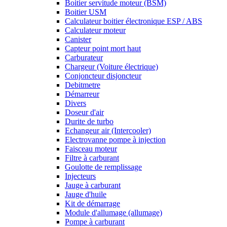
Boitier servitude moteur (BSM)
Boitier USM
Calculateur boitier électronique ESP / ABS
Calculateur moteur
Canister
Capteur point mort haut
Carburateur
Chargeur (Voiture électrique)
Conjoncteur disjoncteur
Debitmetre
Démarreur
Divers
Doseur d'air
Durite de turbo
Echangeur air (Intercooler)
Electrovanne pompe à injection
Faisceau moteur
Filtre à carburant
Goulotte de remplissage
Injecteurs
Jauge à carburant
Jauge d'huile
Kit de démarrage
Module d'allumage (allumage)
Pompe à carburant