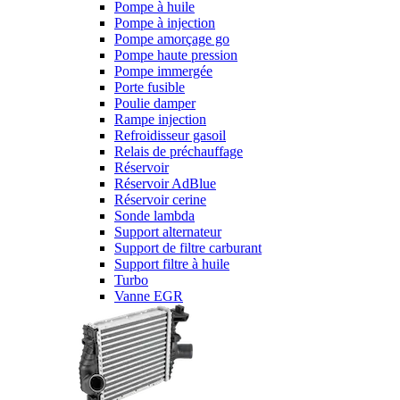
Pompe à huile
Pompe à injection
Pompe amorçage go
Pompe haute pression
Pompe immergée
Porte fusible
Poulie damper
Rampe injection
Refroidisseur gasoil
Relais de préchauffage
Réservoir
Réservoir AdBlue
Réservoir cerine
Sonde lambda
Support alternateur
Support de filtre carburant
Support filtre à huile
Turbo
Vanne EGR