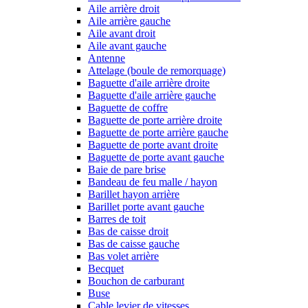
Aile arrière droit
Aile arrière gauche
Aile avant droit
Aile avant gauche
Antenne
Attelage (boule de remorquage)
Baguette d'aile arrière droite
Baguette d'aile arrière gauche
Baguette de coffre
Baguette de porte arrière droite
Baguette de porte arrière gauche
Baguette de porte avant droite
Baguette de porte avant gauche
Baie de pare brise
Bandeau de feu malle / hayon
Barillet hayon arrière
Barillet porte avant gauche
Barres de toit
Bas de caisse droit
Bas de caisse gauche
Bas volet arrière
Becquet
Bouchon de carburant
Buse
Cable levier de vitesses