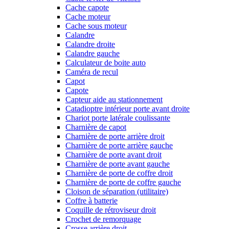
Cache capote
Cache moteur
Cache sous moteur
Calandre
Calandre droite
Calandre gauche
Calculateur de boite auto
Caméra de recul
Capot
Capote
Capteur aide au stationnement
Catadioptre intérieur porte avant droite
Chariot porte latérale coulissante
Charnière de capot
Charnière de porte arrière droit
Charnière de porte arrière gauche
Charnière de porte avant droit
Charnière de porte avant gauche
Charnière de porte de coffre droit
Charnière de porte de coffre gauche
Cloison de séparation (utilitaire)
Coffre à batterie
Coquille de rétroviseur droit
Crochet de remorquage
Crosse arrière droit