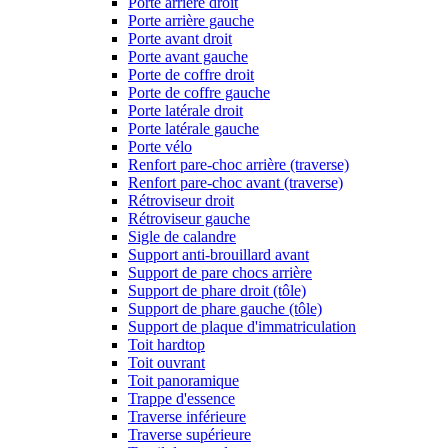
Porte arrière droit
Porte arrière gauche
Porte avant droit
Porte avant gauche
Porte de coffre droit
Porte de coffre gauche
Porte latérale droit
Porte latérale gauche
Porte vélo
Renfort pare-choc arrière (traverse)
Renfort pare-choc avant (traverse)
Rétroviseur droit
Rétroviseur gauche
Sigle de calandre
Support anti-brouillard avant
Support de pare chocs arrière
Support de phare droit (tôle)
Support de phare gauche (tôle)
Support de plaque d'immatriculation
Toit hardtop
Toit ouvrant
Toit panoramique
Trappe d'essence
Traverse inférieure
Traverse supérieure