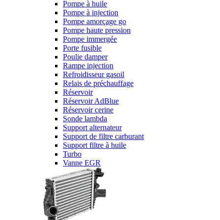
Pompe à huile
Pompe à injection
Pompe amorçage go
Pompe haute pression
Pompe immergée
Porte fusible
Poulie damper
Rampe injection
Refroidisseur gasoil
Relais de préchauffage
Réservoir
Réservoir AdBlue
Réservoir cerine
Sonde lambda
Support alternateur
Support de filtre carburant
Support filtre à huile
Turbo
Vanne EGR