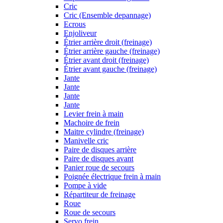
Cric
Cric (Ensemble depannage)
Ecrous
Enjoliveur
Étrier arrière droit (freinage)
Étrier arrière gauche (freinage)
Étrier avant droit (freinage)
Étrier avant gauche (freinage)
Jante
Jante
Jante
Jante
Levier frein à main
Machoire de frein
Maitre cylindre (freinage)
Manivelle cric
Paire de disques arrière
Paire de disques avant
Panier roue de secours
Poignée électrique frein à main
Pompe à vide
Répartiteur de freinage
Roue
Roue de secours
Servo frein