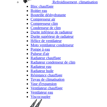
Refroidissement, climatisation
Bloc chauffage
Boitier eau
Bouteille déshydratante
Compresseur air
Compresseur clim
Condenseur de clim
Durite inférieur de radiateur
Durite supérieur de radiateur
Hélice de ventilateur
Moto ventilateur condenseur
Pompe à eau
Pulseur d'air
Radiateur chauffage
Radiateur condenseur de clim
Radiateur eau
Radiateur huile
Résistance chauffage
Tuyau de climatisation
Vase d'expansion
Ventilateur chauffage
Ventilateur eau
Viscocoupler