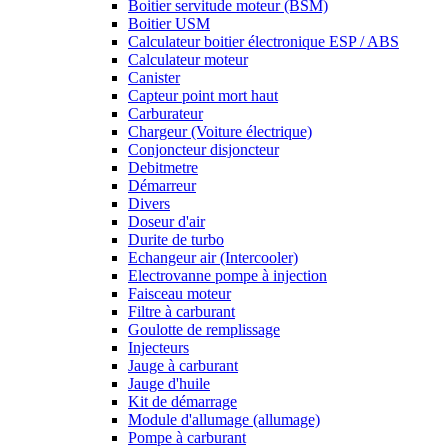
Boitier servitude moteur (BSM)
Boitier USM
Calculateur boitier électronique ESP / ABS
Calculateur moteur
Canister
Capteur point mort haut
Carburateur
Chargeur (Voiture électrique)
Conjoncteur disjoncteur
Debitmetre
Démarreur
Divers
Doseur d'air
Durite de turbo
Echangeur air (Intercooler)
Electrovanne pompe à injection
Faisceau moteur
Filtre à carburant
Goulotte de remplissage
Injecteurs
Jauge à carburant
Jauge d'huile
Kit de démarrage
Module d'allumage (allumage)
Pompe à carburant