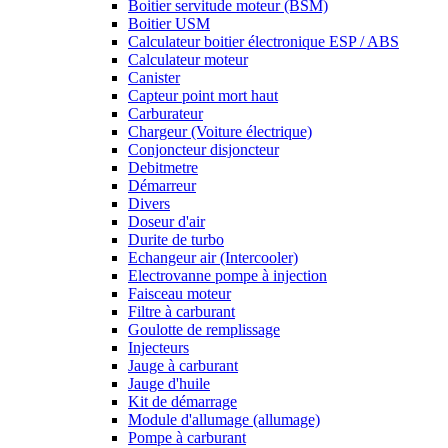
Boitier servitude moteur (BSM)
Boitier USM
Calculateur boitier électronique ESP / ABS
Calculateur moteur
Canister
Capteur point mort haut
Carburateur
Chargeur (Voiture électrique)
Conjoncteur disjoncteur
Debitmetre
Démarreur
Divers
Doseur d'air
Durite de turbo
Echangeur air (Intercooler)
Electrovanne pompe à injection
Faisceau moteur
Filtre à carburant
Goulotte de remplissage
Injecteurs
Jauge à carburant
Jauge d'huile
Kit de démarrage
Module d'allumage (allumage)
Pompe à carburant