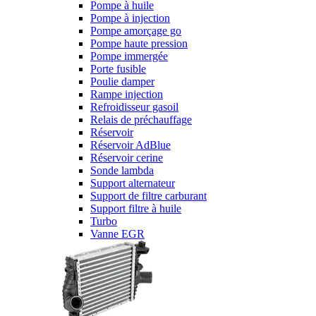
Pompe à huile
Pompe à injection
Pompe amorçage go
Pompe haute pression
Pompe immergée
Porte fusible
Poulie damper
Rampe injection
Refroidisseur gasoil
Relais de préchauffage
Réservoir
Réservoir AdBlue
Réservoir cerine
Sonde lambda
Support alternateur
Support de filtre carburant
Support filtre à huile
Turbo
Vanne EGR