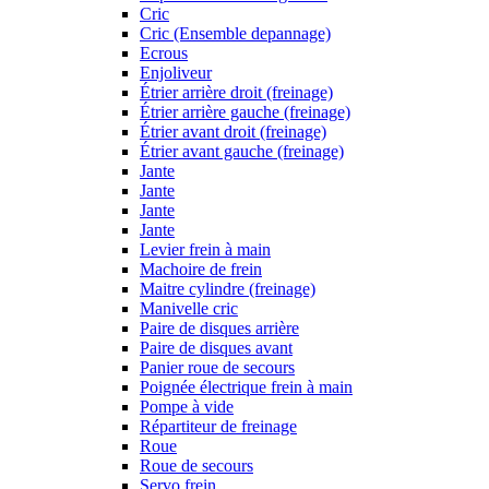
Cric
Cric (Ensemble depannage)
Ecrous
Enjoliveur
Étrier arrière droit (freinage)
Étrier arrière gauche (freinage)
Étrier avant droit (freinage)
Étrier avant gauche (freinage)
Jante
Jante
Jante
Jante
Levier frein à main
Machoire de frein
Maitre cylindre (freinage)
Manivelle cric
Paire de disques arrière
Paire de disques avant
Panier roue de secours
Poignée électrique frein à main
Pompe à vide
Répartiteur de freinage
Roue
Roue de secours
Servo frein