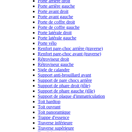
Porte arrière droit
Porte arrière gauche
Porte avant droit
Porte avant gauche
Porte de coffre droit
Porte de coffre gauche
Porte latérale droit
Porte latérale gauche
Porte vélo
Renfort pare-choc arrière (traverse)
Renfort pare-choc avant (traverse)
Rétroviseur droit
Rétroviseur gauche
Sigle de calandre
Support anti-brouillard avant
Support de pare chocs arrière
Support de phare droit (tôle)
Support de phare gauche (tôle)
Support de plaque d'immatriculation
Toit hardtop
Toit ouvrant
Toit panoramique
Trappe d'essence
Traverse inférieure
Traverse supérieure