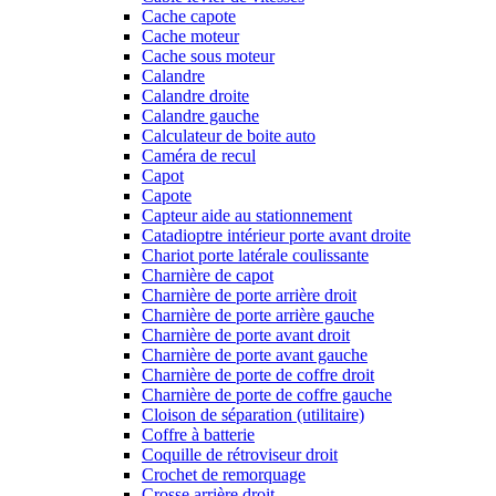
Cache capote
Cache moteur
Cache sous moteur
Calandre
Calandre droite
Calandre gauche
Calculateur de boite auto
Caméra de recul
Capot
Capote
Capteur aide au stationnement
Catadioptre intérieur porte avant droite
Chariot porte latérale coulissante
Charnière de capot
Charnière de porte arrière droit
Charnière de porte arrière gauche
Charnière de porte avant droit
Charnière de porte avant gauche
Charnière de porte de coffre droit
Charnière de porte de coffre gauche
Cloison de séparation (utilitaire)
Coffre à batterie
Coquille de rétroviseur droit
Crochet de remorquage
Crosse arrière droit