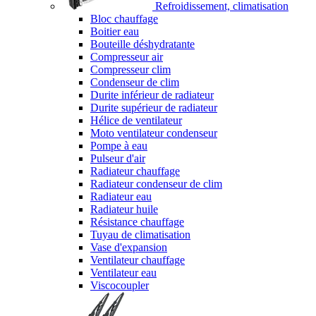
Refroidissement, climatisation
Bloc chauffage
Boitier eau
Bouteille déshydratante
Compresseur air
Compresseur clim
Condenseur de clim
Durite inférieur de radiateur
Durite supérieur de radiateur
Hélice de ventilateur
Moto ventilateur condenseur
Pompe à eau
Pulseur d'air
Radiateur chauffage
Radiateur condenseur de clim
Radiateur eau
Radiateur huile
Résistance chauffage
Tuyau de climatisation
Vase d'expansion
Ventilateur chauffage
Ventilateur eau
Viscocoupler