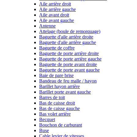
Aile arrière droit
Aile arrière gauche
Aile avant droit
Aile avant gauche
Antenne
Attelage (boule de remorquage)
Baguette d'aile arrière droite
Baguette d'aile arrière gauche
Baguette de coffre
Baguette de porte arrière droite
Baguette de porte arrière gauche
Baguette de porte avant droite
Baguette de porte avant gauche
Baie de pare brise
Bandeau de feu malle / hayon
Barillet hayon arrière
Barillet porte avant gauche
Barres de toit
Bas de caisse droit
Bas de caisse gauche
Bas volet arrière
Becquet
Bouchon de carburant
Buse
Cable levier de vitesses