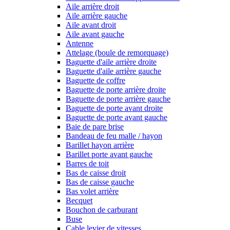
Aile arrière droit
Aile arrière gauche
Aile avant droit
Aile avant gauche
Antenne
Attelage (boule de remorquage)
Baguette d'aile arrière droite
Baguette d'aile arrière gauche
Baguette de coffre
Baguette de porte arrière droite
Baguette de porte arrière gauche
Baguette de porte avant droite
Baguette de porte avant gauche
Baie de pare brise
Bandeau de feu malle / hayon
Barillet hayon arrière
Barillet porte avant gauche
Barres de toit
Bas de caisse droit
Bas de caisse gauche
Bas volet arrière
Becquet
Bouchon de carburant
Buse
Cable levier de vitesses