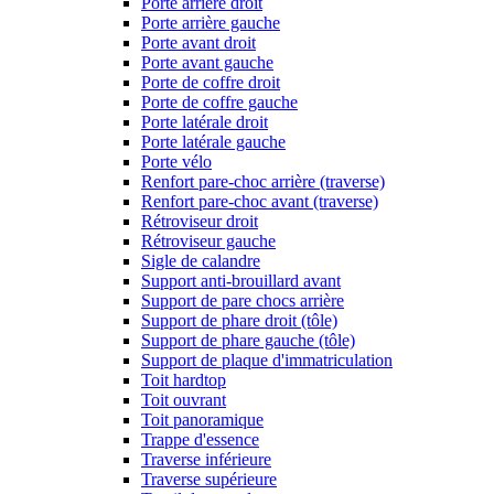
Porte arrière droit
Porte arrière gauche
Porte avant droit
Porte avant gauche
Porte de coffre droit
Porte de coffre gauche
Porte latérale droit
Porte latérale gauche
Porte vélo
Renfort pare-choc arrière (traverse)
Renfort pare-choc avant (traverse)
Rétroviseur droit
Rétroviseur gauche
Sigle de calandre
Support anti-brouillard avant
Support de pare chocs arrière
Support de phare droit (tôle)
Support de phare gauche (tôle)
Support de plaque d'immatriculation
Toit hardtop
Toit ouvrant
Toit panoramique
Trappe d'essence
Traverse inférieure
Traverse supérieure