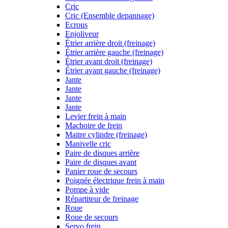
Cric
Cric (Ensemble depannage)
Ecrous
Enjoliveur
Étrier arrière droit (freinage)
Étrier arrière gauche (freinage)
Étrier avant droit (freinage)
Étrier avant gauche (freinage)
Jante
Jante
Jante
Jante
Levier frein à main
Machoire de frein
Maitre cylindre (freinage)
Manivelle cric
Paire de disques arrière
Paire de disques avant
Panier roue de secours
Poignée électrique frein à main
Pompe à vide
Répartiteur de freinage
Roue
Roue de secours
Servo frein