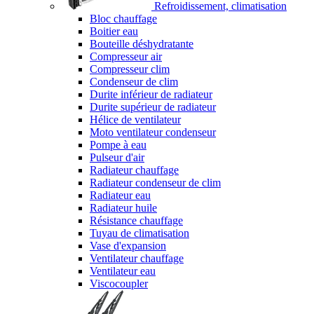
Refroidissement, climatisation
Bloc chauffage
Boitier eau
Bouteille déshydratante
Compresseur air
Compresseur clim
Condenseur de clim
Durite inférieur de radiateur
Durite supérieur de radiateur
Hélice de ventilateur
Moto ventilateur condenseur
Pompe à eau
Pulseur d'air
Radiateur chauffage
Radiateur condenseur de clim
Radiateur eau
Radiateur huile
Résistance chauffage
Tuyau de climatisation
Vase d'expansion
Ventilateur chauffage
Ventilateur eau
Viscocoupler