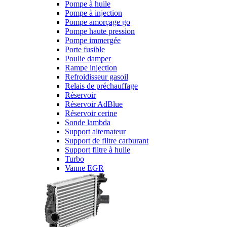
Pompe à huile
Pompe à injection
Pompe amorçage go
Pompe haute pression
Pompe immergée
Porte fusible
Poulie damper
Rampe injection
Refroidisseur gasoil
Relais de préchauffage
Réservoir
Réservoir AdBlue
Réservoir cerine
Sonde lambda
Support alternateur
Support de filtre carburant
Support filtre à huile
Turbo
Vanne EGR