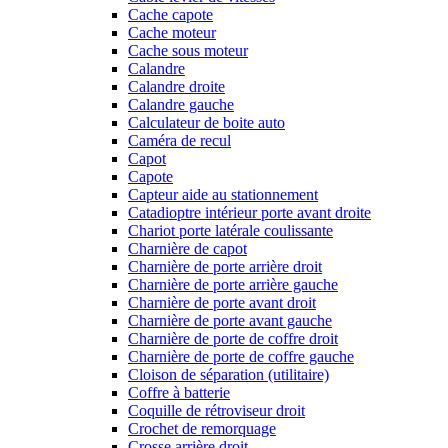
Cache capote
Cache moteur
Cache sous moteur
Calandre
Calandre droite
Calandre gauche
Calculateur de boite auto
Caméra de recul
Capot
Capote
Capteur aide au stationnement
Catadioptre intérieur porte avant droite
Chariot porte latérale coulissante
Charnière de capot
Charnière de porte arrière droit
Charnière de porte arrière gauche
Charnière de porte avant droit
Charnière de porte avant gauche
Charnière de porte de coffre droit
Charnière de porte de coffre gauche
Cloison de séparation (utilitaire)
Coffre à batterie
Coquille de rétroviseur droit
Crochet de remorquage
Crosse arrière droit