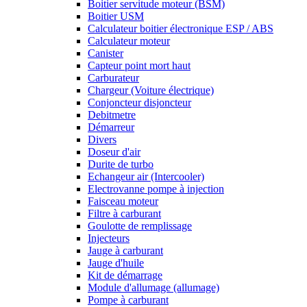
Boitier servitude moteur (BSM)
Boitier USM
Calculateur boitier électronique ESP / ABS
Calculateur moteur
Canister
Capteur point mort haut
Carburateur
Chargeur (Voiture électrique)
Conjoncteur disjoncteur
Debitmetre
Démarreur
Divers
Doseur d'air
Durite de turbo
Echangeur air (Intercooler)
Electrovanne pompe à injection
Faisceau moteur
Filtre à carburant
Goulotte de remplissage
Injecteurs
Jauge à carburant
Jauge d'huile
Kit de démarrage
Module d'allumage (allumage)
Pompe à carburant