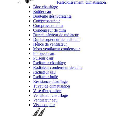
Refroidissement, climatisation
Bloc chauffage
Boitier eau
Bouteille déshydratante
Compresseur air
Compresseur clim
Condenseur de clim
Durite inférieur de radiateur
Durite supérieur de radiateur
Hélice de ventilateur
Moto ventilateur condenseur
Pompe à eau
Pulseur d'air
Radiateur chauffage
Radiateur condenseur de clim
Radiateur eau
Radiateur huile
Résistance chauffage
Tuyau de climatisation
Vase d'expansion
Ventilateur chauffage
Ventilateur eau
Viscocoupler