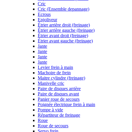
Cric
Cric (Ensemble depannage)
Ecrous
Enjoliveur
Étrier arrière droit (freinage)
Étrier arrière gauche (freinage)
Étrier avant droit (freinage)
Étrier avant gauche (freinage)
Jante
Jante
Jante
Jante
Levier frein à main
Machoire de frein
Maitre cylindre (freinage)
Manivelle cric
Paire de disques arrière
Paire de disques avant
Panier roue de secours
Poignée électrique frein à main
Pompe à vide
Répartiteur de freinage
Roue
Roue de secours
Servo frein