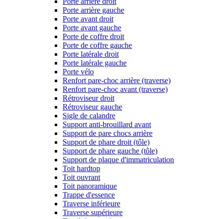
Porte arrière droit
Porte arrière gauche
Porte avant droit
Porte avant gauche
Porte de coffre droit
Porte de coffre gauche
Porte latérale droit
Porte latérale gauche
Porte vélo
Renfort pare-choc arrière (traverse)
Renfort pare-choc avant (traverse)
Rétroviseur droit
Rétroviseur gauche
Sigle de calandre
Support anti-brouillard avant
Support de pare chocs arrière
Support de phare droit (tôle)
Support de phare gauche (tôle)
Support de plaque d'immatriculation
Toit hardtop
Toit ouvrant
Toit panoramique
Trappe d'essence
Traverse inférieure
Traverse supérieure