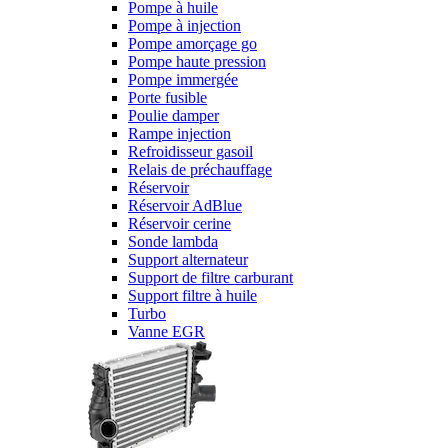
Pompe à huile
Pompe à injection
Pompe amorçage go
Pompe haute pression
Pompe immergée
Porte fusible
Poulie damper
Rampe injection
Refroidisseur gasoil
Relais de préchauffage
Réservoir
Réservoir AdBlue
Réservoir cerine
Sonde lambda
Support alternateur
Support de filtre carburant
Support filtre à huile
Turbo
Vanne EGR