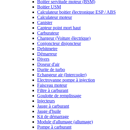
Boitier servitude moteur (BSM)
Boitier USM
Calculateur boitier électronique ESP / ABS
Calculateur moteur
Canister
Capteur point mort haut
Carburateur
Chargeur (Voiture électrique)
Conjoncteur disjoncteur
Debitmetre
Démarreur
Divers
Doseur d'air
Durite de turbo
Echangeur air (Intercooler)
Electrovanne pompe à injection
Faisceau moteur
Filtre à carburant
Goulotte de remplissage
Injecteurs
Jauge à carburant
Jauge d'huile
Kit de démarrage
Module d'allumage (allumage)
Pompe à carburant