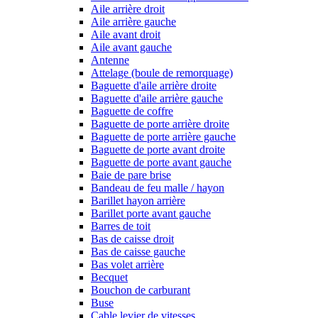
Aile arrière droit
Aile arrière gauche
Aile avant droit
Aile avant gauche
Antenne
Attelage (boule de remorquage)
Baguette d'aile arrière droite
Baguette d'aile arrière gauche
Baguette de coffre
Baguette de porte arrière droite
Baguette de porte arrière gauche
Baguette de porte avant droite
Baguette de porte avant gauche
Baie de pare brise
Bandeau de feu malle / hayon
Barillet hayon arrière
Barillet porte avant gauche
Barres de toit
Bas de caisse droit
Bas de caisse gauche
Bas volet arrière
Becquet
Bouchon de carburant
Buse
Cable levier de vitesses