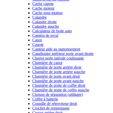
Cache capote
Cache moteur
Cache sous moteur
Calandre
Calandre droite
Calandre gauche
Calculateur de boite auto
Caméra de recul
Capot
Capote
Capteur aide au stationnement
Catadioptre intérieur porte avant droite
Chariot porte latérale coulissante
Charnière de capot
Charnière de porte arrière droit
Charnière de porte arrière gauche
Charnière de porte avant droit
Charnière de porte avant gauche
Charnière de porte de coffre droit
Charnière de porte de coffre gauche
Cloison de séparation (utilitaire)
Coffre à batterie
Coquille de rétroviseur droit
Crochet de remorquage
Crosse arrière droit