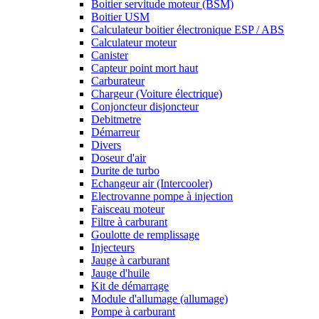
Boitier servitude moteur (BSM)
Boitier USM
Calculateur boitier électronique ESP / ABS
Calculateur moteur
Canister
Capteur point mort haut
Carburateur
Chargeur (Voiture électrique)
Conjoncteur disjoncteur
Debitmetre
Démarreur
Divers
Doseur d'air
Durite de turbo
Echangeur air (Intercooler)
Electrovanne pompe à injection
Faisceau moteur
Filtre à carburant
Goulotte de remplissage
Injecteurs
Jauge à carburant
Jauge d'huile
Kit de démarrage
Module d'allumage (allumage)
Pompe à carburant