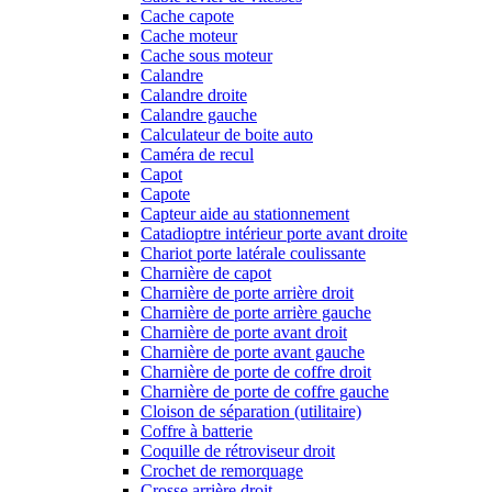
Cache capote
Cache moteur
Cache sous moteur
Calandre
Calandre droite
Calandre gauche
Calculateur de boite auto
Caméra de recul
Capot
Capote
Capteur aide au stationnement
Catadioptre intérieur porte avant droite
Chariot porte latérale coulissante
Charnière de capot
Charnière de porte arrière droit
Charnière de porte arrière gauche
Charnière de porte avant droit
Charnière de porte avant gauche
Charnière de porte de coffre droit
Charnière de porte de coffre gauche
Cloison de séparation (utilitaire)
Coffre à batterie
Coquille de rétroviseur droit
Crochet de remorquage
Crosse arrière droit