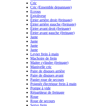
Cric
Cric (Ensemble depannage)
Ecrous
Enjoliveur
Étrier arrière droit (freinage)
Étrier arrière gauche (freinage)
Étrier avant droit (freinage)
Étrier avant gauche (freinage)
Jante
Jante
Jante
Jante
Levier frein à main
Machoire de frein
Maitre cylindre (freinage)
Manivelle cric
Paire de disques arrière
Paire de disques avant
Panier roue de secours
Poignée électrique frein à main
Pompe à vide
Répartiteur de freinage
Roue
Roue de secours
Servo frein