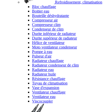
Refroidissement, climatisation
Bloc chauffage
Boitier eau
Bouteille déshydratante
Compresseur air
Compresseur clim
Condenseur de clim
Durite inférieur de radiateur
Durite supérieur de radiateur
Hélice de ventilateur
Moto ventilateur condenseur
Pompe à eau
Pulseur d'air
Radiateur chauffage
Radiateur condenseur de clim
Radiateur eau
Radiateur huile
Résistance chauffage
Tuyau de climatisation
Vase d'expansion
Ventilateur chauffage
Ventilateur eau
Viscocoupler