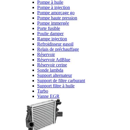
Pompe à huile
Pompe à injection
Pompe amorçage go
Pompe haute pression
Pompe immergée
Porte fusible
Poulie damper
Rampe injection
Refroidisseur gasoil
Relais de préchauffage
Réservoir
Réservoir AdBlue
Réservoir cerine
Sonde lambda
Support alternateur
Support de filtre carburant
Support filtre à huile
Turbo
Vanne EGR