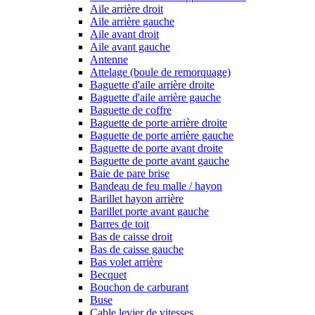
Aile arrière droit
Aile arrière gauche
Aile avant droit
Aile avant gauche
Antenne
Attelage (boule de remorquage)
Baguette d'aile arrière droite
Baguette d'aile arrière gauche
Baguette de coffre
Baguette de porte arrière droite
Baguette de porte arrière gauche
Baguette de porte avant droite
Baguette de porte avant gauche
Baie de pare brise
Bandeau de feu malle / hayon
Barillet hayon arrière
Barillet porte avant gauche
Barres de toit
Bas de caisse droit
Bas de caisse gauche
Bas volet arrière
Becquet
Bouchon de carburant
Buse
Cable levier de vitesses