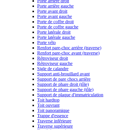
Porte arrière droit
Porte arrière gauche
Porte avant droit
Porte avant gauche
Porte de coffre droit
Porte de coffre gauche
Porte latérale droit
Porte latérale gauche
Porte vélo
Renfort pare-choc arrière (traverse)
Renfort pare-choc avant (traverse)
Rétroviseur droit
Rétroviseur gauche
Sigle de calandre
Support anti-brouillard avant
Support de pare chocs arrière
Support de phare droit (tôle)
Support de phare gauche (tôle)
Support de plaque d'immatriculation
Toit hardtop
Toit ouvrant
Toit panoramique
Trappe d'essence
Traverse inférieure
Traverse supérieure