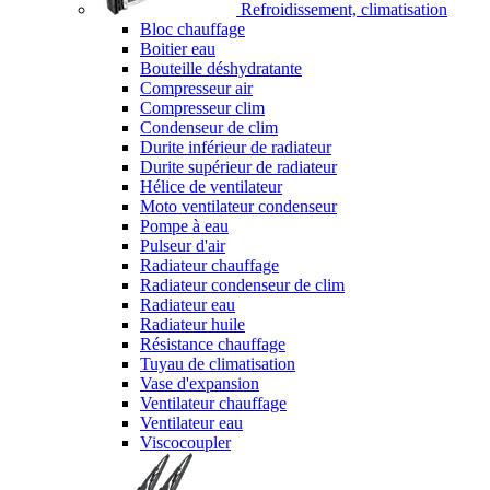
Refroidissement, climatisation
Bloc chauffage
Boitier eau
Bouteille déshydratante
Compresseur air
Compresseur clim
Condenseur de clim
Durite inférieur de radiateur
Durite supérieur de radiateur
Hélice de ventilateur
Moto ventilateur condenseur
Pompe à eau
Pulseur d'air
Radiateur chauffage
Radiateur condenseur de clim
Radiateur eau
Radiateur huile
Résistance chauffage
Tuyau de climatisation
Vase d'expansion
Ventilateur chauffage
Ventilateur eau
Viscocoupler