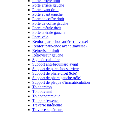
Porte arrière droit
Porte arrière gauche
Porte avant droit
Porte avant gauche
Porte de coffre droit
Porte de coffre gauche
Porte latérale droit
Porte latérale gauche
Porte vélo
Renfort pare-choc arrière (traverse)
Renfort pare-choc avant (traverse)
Rétroviseur droit
Rétroviseur gauche
Sigle de calandre
Support anti-brouillard avant
Support de pare chocs arrière
Support de phare droit (tôle)
Support de phare gauche (tôle)
Support de plaque d'immatriculation
Toit hardtop
Toit ouvrant
Toit panoramique
Trappe d'essence
Traverse inférieure
Traverse supérieure