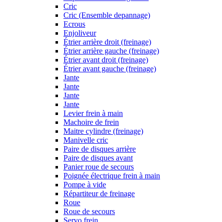
Cric
Cric (Ensemble depannage)
Ecrous
Enjoliveur
Étrier arrière droit (freinage)
Étrier arrière gauche (freinage)
Étrier avant droit (freinage)
Étrier avant gauche (freinage)
Jante
Jante
Jante
Jante
Levier frein à main
Machoire de frein
Maitre cylindre (freinage)
Manivelle cric
Paire de disques arrière
Paire de disques avant
Panier roue de secours
Poignée électrique frein à main
Pompe à vide
Répartiteur de freinage
Roue
Roue de secours
Servo frein