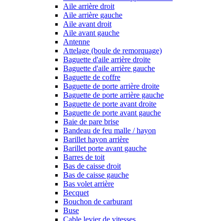
Aile arrière droit
Aile arrière gauche
Aile avant droit
Aile avant gauche
Antenne
Attelage (boule de remorquage)
Baguette d'aile arrière droite
Baguette d'aile arrière gauche
Baguette de coffre
Baguette de porte arrière droite
Baguette de porte arrière gauche
Baguette de porte avant droite
Baguette de porte avant gauche
Baie de pare brise
Bandeau de feu malle / hayon
Barillet hayon arrière
Barillet porte avant gauche
Barres de toit
Bas de caisse droit
Bas de caisse gauche
Bas volet arrière
Becquet
Bouchon de carburant
Buse
Cable levier de vitesses