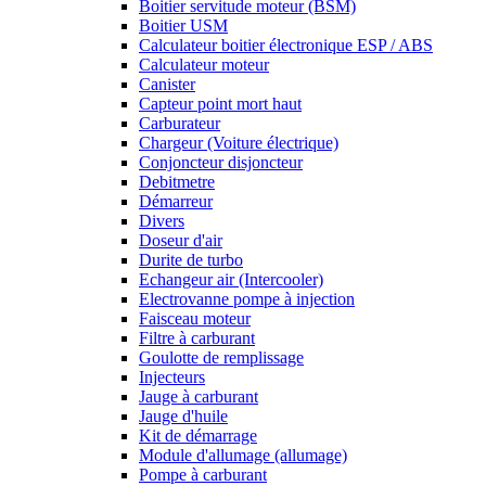
Boitier servitude moteur (BSM)
Boitier USM
Calculateur boitier électronique ESP / ABS
Calculateur moteur
Canister
Capteur point mort haut
Carburateur
Chargeur (Voiture électrique)
Conjoncteur disjoncteur
Debitmetre
Démarreur
Divers
Doseur d'air
Durite de turbo
Echangeur air (Intercooler)
Electrovanne pompe à injection
Faisceau moteur
Filtre à carburant
Goulotte de remplissage
Injecteurs
Jauge à carburant
Jauge d'huile
Kit de démarrage
Module d'allumage (allumage)
Pompe à carburant