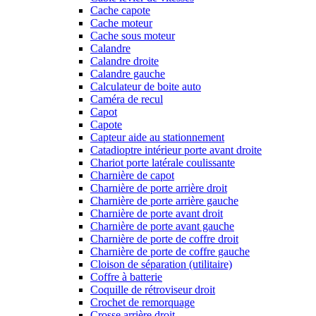
Cache capote
Cache moteur
Cache sous moteur
Calandre
Calandre droite
Calandre gauche
Calculateur de boite auto
Caméra de recul
Capot
Capote
Capteur aide au stationnement
Catadioptre intérieur porte avant droite
Chariot porte latérale coulissante
Charnière de capot
Charnière de porte arrière droit
Charnière de porte arrière gauche
Charnière de porte avant droit
Charnière de porte avant gauche
Charnière de porte de coffre droit
Charnière de porte de coffre gauche
Cloison de séparation (utilitaire)
Coffre à batterie
Coquille de rétroviseur droit
Crochet de remorquage
Crosse arrière droit