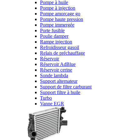
Pompe à huile
Pompe à injection
Pompe amorçage go
Pompe haute pression
Pompe immergée
Porte fusible
Poulie damper
Rampe injection
Refroidisseur gasoil
Relais de préchauffage
Réservoir
Réservoir AdBlue
Réservoir cerine
Sonde lambda
Support alternateur
Support de filtre carburant
Support filtre à huile
Turbo
Vanne EGR