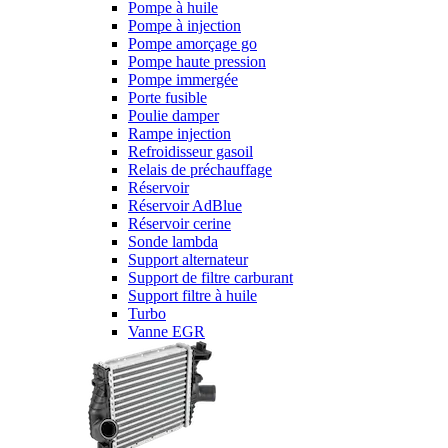
Pompe à huile
Pompe à injection
Pompe amorçage go
Pompe haute pression
Pompe immergée
Porte fusible
Poulie damper
Rampe injection
Refroidisseur gasoil
Relais de préchauffage
Réservoir
Réservoir AdBlue
Réservoir cerine
Sonde lambda
Support alternateur
Support de filtre carburant
Support filtre à huile
Turbo
Vanne EGR