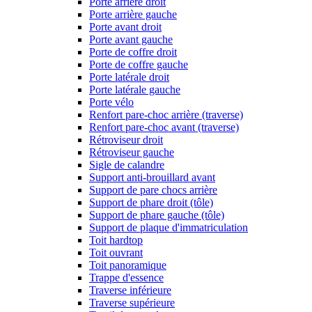
Porte arrière droit
Porte arrière gauche
Porte avant droit
Porte avant gauche
Porte de coffre droit
Porte de coffre gauche
Porte latérale droit
Porte latérale gauche
Porte vélo
Renfort pare-choc arrière (traverse)
Renfort pare-choc avant (traverse)
Rétroviseur droit
Rétroviseur gauche
Sigle de calandre
Support anti-brouillard avant
Support de pare chocs arrière
Support de phare droit (tôle)
Support de phare gauche (tôle)
Support de plaque d'immatriculation
Toit hardtop
Toit ouvrant
Toit panoramique
Trappe d'essence
Traverse inférieure
Traverse supérieure