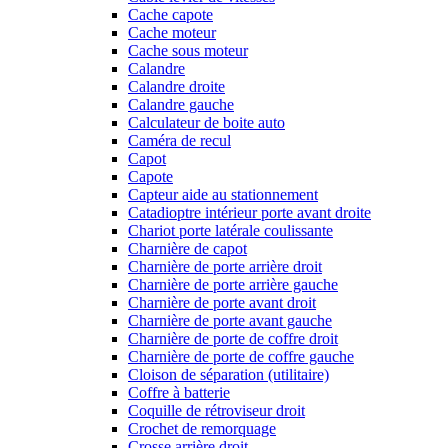
Cache capote
Cache moteur
Cache sous moteur
Calandre
Calandre droite
Calandre gauche
Calculateur de boite auto
Caméra de recul
Capot
Capote
Capteur aide au stationnement
Catadioptre intérieur porte avant droite
Chariot porte latérale coulissante
Charnière de capot
Charnière de porte arrière droit
Charnière de porte arrière gauche
Charnière de porte avant droit
Charnière de porte avant gauche
Charnière de porte de coffre droit
Charnière de porte de coffre gauche
Cloison de séparation (utilitaire)
Coffre à batterie
Coquille de rétroviseur droit
Crochet de remorquage
Crosse arrière droit