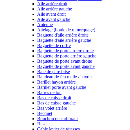
Aile arrière droit
Aile arrière gauche
Aile avant droit
Aile avant gauche
Antenne
Attelage (boule de remorquage)
Baguette d'aile arrière droite
Baguette d'aile arrière gauche
Baguette de coffre
Baguette de porte arrière droite
Baguette de porte arrière gauche
Baguette de porte avant droite
Baguette de porte avant gauche
Baie de pare brise
Bandeau de feu malle / hayon
Barillet hayon arrière
Barillet porte avant gauche
Barres de toit
Bas de caisse droit
Bas de caisse gauche
Bas volet arrière
Becquet
Bouchon de carburant
Buse
Cable levier de vitesses