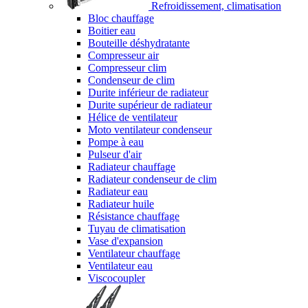
Refroidissement, climatisation
Bloc chauffage
Boitier eau
Bouteille déshydratante
Compresseur air
Compresseur clim
Condenseur de clim
Durite inférieur de radiateur
Durite supérieur de radiateur
Hélice de ventilateur
Moto ventilateur condenseur
Pompe à eau
Pulseur d'air
Radiateur chauffage
Radiateur condenseur de clim
Radiateur eau
Radiateur huile
Résistance chauffage
Tuyau de climatisation
Vase d'expansion
Ventilateur chauffage
Ventilateur eau
Viscocoupler