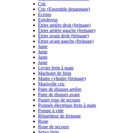
Cric
Cric (Ensemble depannage)
Ecrous
Enjoliveur
Étrier arrière droit (freinage)
Étrier arrière gauche (freinage)
Étrier avant droit (freinage)
Étrier avant gauche (freinage)
Jante
Jante
Jante
Jante
Levier frein à main
Machoire de frein
Maitre cylindre (freinage)
Manivelle cric
Paire de disques arrière
Paire de disques avant
Panier roue de secours
Poignée électrique frein à main
Pompe à vide
Répartiteur de freinage
Roue
Roue de secours
Servo frein