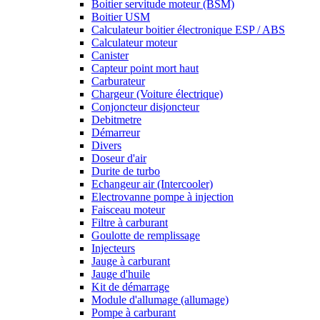
Boitier servitude moteur (BSM)
Boitier USM
Calculateur boitier électronique ESP / ABS
Calculateur moteur
Canister
Capteur point mort haut
Carburateur
Chargeur (Voiture électrique)
Conjoncteur disjoncteur
Debitmetre
Démarreur
Divers
Doseur d'air
Durite de turbo
Echangeur air (Intercooler)
Electrovanne pompe à injection
Faisceau moteur
Filtre à carburant
Goulotte de remplissage
Injecteurs
Jauge à carburant
Jauge d'huile
Kit de démarrage
Module d'allumage (allumage)
Pompe à carburant