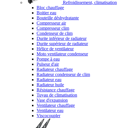
Refroidissement, climatisation
Bloc chauffage
Boitier eau
Bouteille déshydratante
Compresseur air
Compresseur clim
Condenseur de clim
Durite inférieur de radiateur
Durite supérieur de radiateur
Hélice de ventilateur
Moto ventilateur condenseur
Pompe à eau
Pulseur d'air
Radiateur chauffage
Radiateur condenseur de clim
Radiateur eau
Radiateur huile
Résistance chauffage
Tuyau de climatisation
Vase d'expansion
Ventilateur chauffage
Ventilateur eau
Viscocoupler