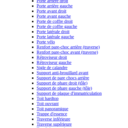
Porte arrière droit
Porte arrière gauche
Porte avant droit
Porte avant gauche
Porte de coffre droit
Porte de coffre gauche
Porte latérale droit
Porte latérale gauche
Porte vélo
Renfort pare-choc arrière (traverse)
Renfort pare-choc avant (traverse)
Rétroviseur droit
Rétroviseur gauche
Sigle de calandre
Support anti-brouillard avant
Support de pare chocs arrière
Support de phare droit (tôle)
Support de phare gauche (tôle)
Support de plaque d'immatriculation
Toit hardtop
Toit ouvrant
Toit panoramique
Trappe d'essence
Traverse inférieure
Traverse supérieure