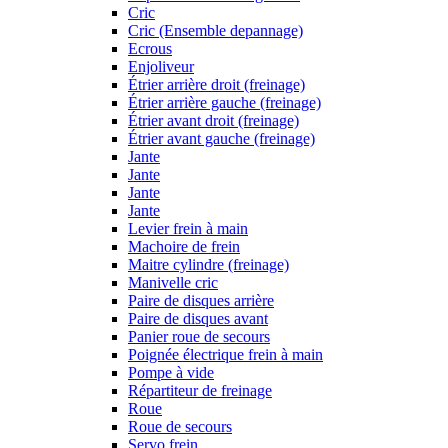
Cric
Cric (Ensemble depannage)
Ecrous
Enjoliveur
Étrier arrière droit (freinage)
Étrier arrière gauche (freinage)
Étrier avant droit (freinage)
Étrier avant gauche (freinage)
Jante
Jante
Jante
Jante
Levier frein à main
Machoire de frein
Maitre cylindre (freinage)
Manivelle cric
Paire de disques arrière
Paire de disques avant
Panier roue de secours
Poignée électrique frein à main
Pompe à vide
Répartiteur de freinage
Roue
Roue de secours
Servo frein