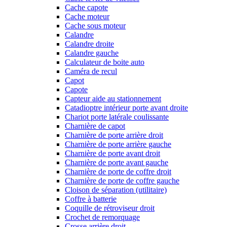
Cache capote
Cache moteur
Cache sous moteur
Calandre
Calandre droite
Calandre gauche
Calculateur de boite auto
Caméra de recul
Capot
Capote
Capteur aide au stationnement
Catadioptre intérieur porte avant droite
Chariot porte latérale coulissante
Charnière de capot
Charnière de porte arrière droit
Charnière de porte arrière gauche
Charnière de porte avant droit
Charnière de porte avant gauche
Charnière de porte de coffre droit
Charnière de porte de coffre gauche
Cloison de séparation (utilitaire)
Coffre à batterie
Coquille de rétroviseur droit
Crochet de remorquage
Crosse arrière droit