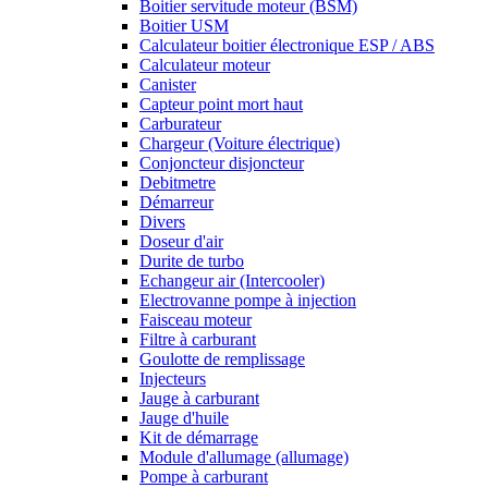
Boitier servitude moteur (BSM)
Boitier USM
Calculateur boitier électronique ESP / ABS
Calculateur moteur
Canister
Capteur point mort haut
Carburateur
Chargeur (Voiture électrique)
Conjoncteur disjoncteur
Debitmetre
Démarreur
Divers
Doseur d'air
Durite de turbo
Echangeur air (Intercooler)
Electrovanne pompe à injection
Faisceau moteur
Filtre à carburant
Goulotte de remplissage
Injecteurs
Jauge à carburant
Jauge d'huile
Kit de démarrage
Module d'allumage (allumage)
Pompe à carburant