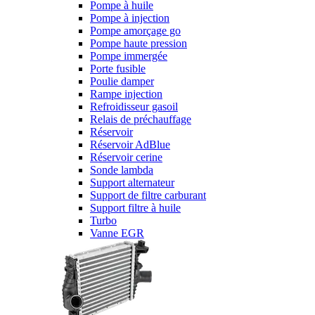
Pompe à huile
Pompe à injection
Pompe amorçage go
Pompe haute pression
Pompe immergée
Porte fusible
Poulie damper
Rampe injection
Refroidisseur gasoil
Relais de préchauffage
Réservoir
Réservoir AdBlue
Réservoir cerine
Sonde lambda
Support alternateur
Support de filtre carburant
Support filtre à huile
Turbo
Vanne EGR