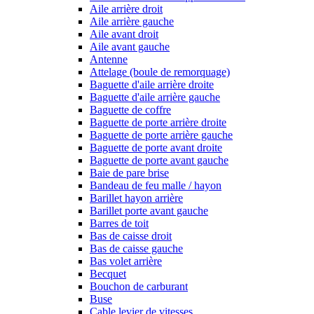
Aile arrière droit
Aile arrière gauche
Aile avant droit
Aile avant gauche
Antenne
Attelage (boule de remorquage)
Baguette d'aile arrière droite
Baguette d'aile arrière gauche
Baguette de coffre
Baguette de porte arrière droite
Baguette de porte arrière gauche
Baguette de porte avant droite
Baguette de porte avant gauche
Baie de pare brise
Bandeau de feu malle / hayon
Barillet hayon arrière
Barillet porte avant gauche
Barres de toit
Bas de caisse droit
Bas de caisse gauche
Bas volet arrière
Becquet
Bouchon de carburant
Buse
Cable levier de vitesses