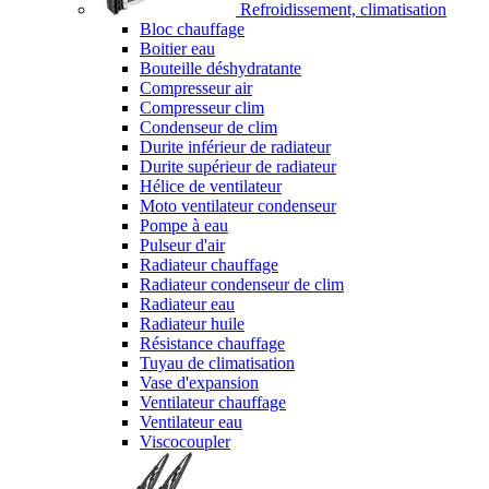
Refroidissement, climatisation
Bloc chauffage
Boitier eau
Bouteille déshydratante
Compresseur air
Compresseur clim
Condenseur de clim
Durite inférieur de radiateur
Durite supérieur de radiateur
Hélice de ventilateur
Moto ventilateur condenseur
Pompe à eau
Pulseur d'air
Radiateur chauffage
Radiateur condenseur de clim
Radiateur eau
Radiateur huile
Résistance chauffage
Tuyau de climatisation
Vase d'expansion
Ventilateur chauffage
Ventilateur eau
Viscocoupler