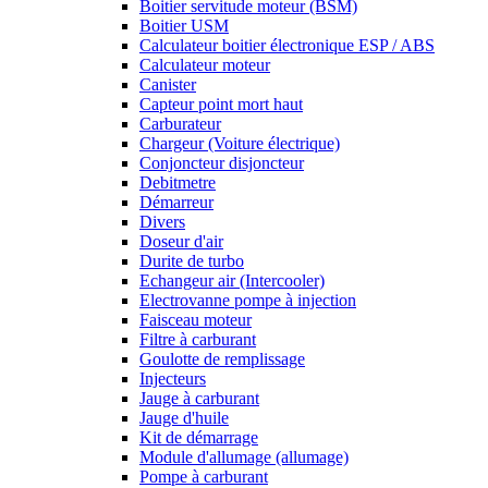
Boitier servitude moteur (BSM)
Boitier USM
Calculateur boitier électronique ESP / ABS
Calculateur moteur
Canister
Capteur point mort haut
Carburateur
Chargeur (Voiture électrique)
Conjoncteur disjoncteur
Debitmetre
Démarreur
Divers
Doseur d'air
Durite de turbo
Echangeur air (Intercooler)
Electrovanne pompe à injection
Faisceau moteur
Filtre à carburant
Goulotte de remplissage
Injecteurs
Jauge à carburant
Jauge d'huile
Kit de démarrage
Module d'allumage (allumage)
Pompe à carburant