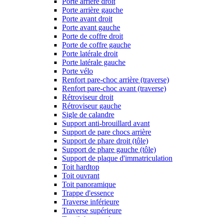
Porte arrière droit
Porte arrière gauche
Porte avant droit
Porte avant gauche
Porte de coffre droit
Porte de coffre gauche
Porte latérale droit
Porte latérale gauche
Porte vélo
Renfort pare-choc arrière (traverse)
Renfort pare-choc avant (traverse)
Rétroviseur droit
Rétroviseur gauche
Sigle de calandre
Support anti-brouillard avant
Support de pare chocs arrière
Support de phare droit (tôle)
Support de phare gauche (tôle)
Support de plaque d'immatriculation
Toit hardtop
Toit ouvrant
Toit panoramique
Trappe d'essence
Traverse inférieure
Traverse supérieure