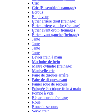
Cric
Cric (Ensemble depannage)
Ecrous
Enjoliveur
Étrier arrière droit (freinage)
Étrier arrière gauche (freinage)
Étrier avant droit (freinage)
Étrier avant gauche (freinage)
Jante
Jante
Jante
Jante
Levier frein à main
Machoire de frein
Maitre cylindre (freinage)
Manivelle cric
Paire de disques arrière
Paire de disques avant
Panier roue de secours
Poignée électrique frein à main
Pompe à vide
Répartiteur de freinage
Roue
Roue de secours
Servo frein