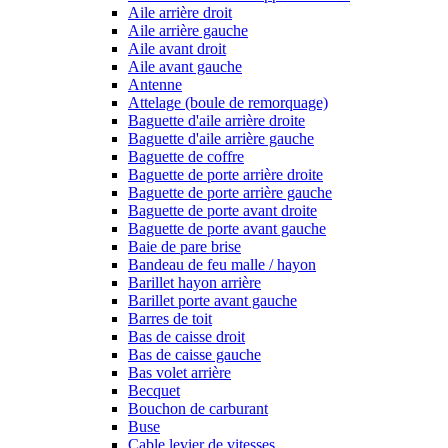
Aile arrière droit
Aile arrière gauche
Aile avant droit
Aile avant gauche
Antenne
Attelage (boule de remorquage)
Baguette d'aile arrière droite
Baguette d'aile arrière gauche
Baguette de coffre
Baguette de porte arrière droite
Baguette de porte arrière gauche
Baguette de porte avant droite
Baguette de porte avant gauche
Baie de pare brise
Bandeau de feu malle / hayon
Barillet hayon arrière
Barillet porte avant gauche
Barres de toit
Bas de caisse droit
Bas de caisse gauche
Bas volet arrière
Becquet
Bouchon de carburant
Buse
Cable levier de vitesses