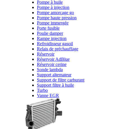
Pompe à huile
Pompe à injection
Pompe amorçage go
Pompe haute pression
Pompe immergée
Porte fusible
Poulie damper
Rampe injection
Refroidisseur gasoil
Relais de préchauffage
Réservoir
Réservoir AdBlue
Réservoir cerine
Sonde lambda
Support alternateur
Support de filtre carburant
Support filtre à huile
Turbo
Vanne EGR