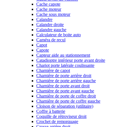
Cache capote
Cache moteur
Cache sous moteur
Calandre
Calandre droite
Calandre gauche
Calculateur de boite auto
Caméra de recul
Capot
Capote
Capteur aide au stationnement
Catadioptre intérieur porte avant droite
Chariot porte latérale coulissante
Charnière de capot
Charnière de porte arrière droit
Charnière de porte arrière gauche
Charnière de porte avant droit
Charnière de porte avant gauche
Charnière de porte de coffre droit
Charnière de porte de coffre gauche
Cloison de séparation (utilitaire)
Coffre à batterie
Coquille de rétroviseur droit
Crochet de remorquage
Crosse arrière droit