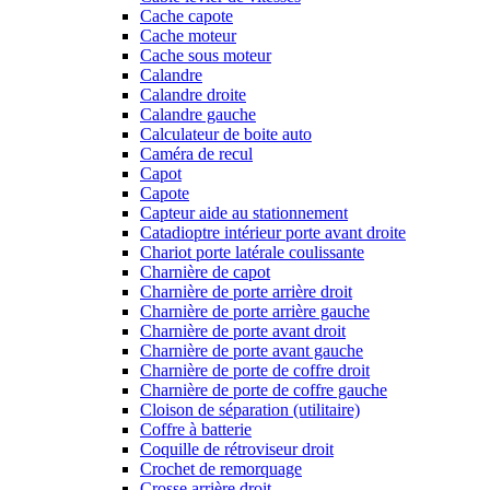
Cache capote
Cache moteur
Cache sous moteur
Calandre
Calandre droite
Calandre gauche
Calculateur de boite auto
Caméra de recul
Capot
Capote
Capteur aide au stationnement
Catadioptre intérieur porte avant droite
Chariot porte latérale coulissante
Charnière de capot
Charnière de porte arrière droit
Charnière de porte arrière gauche
Charnière de porte avant droit
Charnière de porte avant gauche
Charnière de porte de coffre droit
Charnière de porte de coffre gauche
Cloison de séparation (utilitaire)
Coffre à batterie
Coquille de rétroviseur droit
Crochet de remorquage
Crosse arrière droit