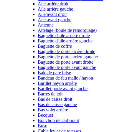
Aile arrière droit
Aile arrière gauche
Aile avant droit
Aile avant gauche
Antenne
Attelage (boule de remorquage)
Baguette d'aile arrière droite
Baguette d'aile arrière gauche
Baguette de coffre
Baguette de porte arrière droite
Baguette de porte arrière gauche
Baguette de porte avant droite
Baguette de porte avant gauche
Baie de pare brise
Bandeau de feu malle / hayon
Barillet hayon arrière
Barillet porte avant gauche
Barres de toit
Bas de caisse droit
Bas de caisse gauche
Bas volet arrière
Becquet
Bouchon de carburant
Buse
Cable levier de vitesses