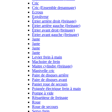
Cric
Cric (Ensemble depannage)
Ecrous
Enjoliveur
Étrier arrière droit (freinage)
Étrier arrière gauche (freinage)
Étrier avant droit (freinage)
Étrier avant gauche (freinage)
Jante
Jante
Jante
Jante
Levier frein à main
Machoire de frein
Maitre cylindre (freinage)
Manivelle cric
Paire de disques arrière
Paire de disques avant
Panier roue de secours
Poignée électrique frein à main
Pompe à vide
Répartiteur de freinage
Roue
Roue de secours
Servo frein