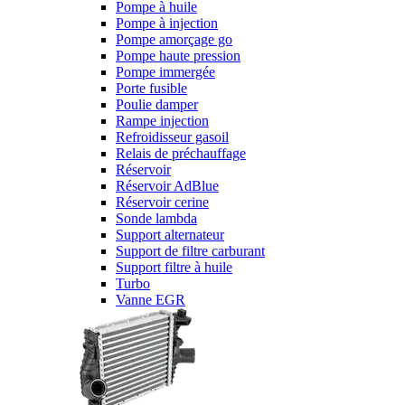
Pompe à huile
Pompe à injection
Pompe amorçage go
Pompe haute pression
Pompe immergée
Porte fusible
Poulie damper
Rampe injection
Refroidisseur gasoil
Relais de préchauffage
Réservoir
Réservoir AdBlue
Réservoir cerine
Sonde lambda
Support alternateur
Support de filtre carburant
Support filtre à huile
Turbo
Vanne EGR