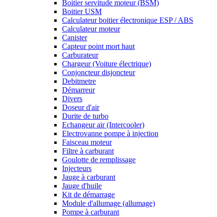
Boitier servitude moteur (BSM)
Boitier USM
Calculateur boitier électronique ESP / ABS
Calculateur moteur
Canister
Capteur point mort haut
Carburateur
Chargeur (Voiture électrique)
Conjoncteur disjoncteur
Debitmetre
Démarreur
Divers
Doseur d'air
Durite de turbo
Echangeur air (Intercooler)
Electrovanne pompe à injection
Faisceau moteur
Filtre à carburant
Goulotte de remplissage
Injecteurs
Jauge à carburant
Jauge d'huile
Kit de démarrage
Module d'allumage (allumage)
Pompe à carburant