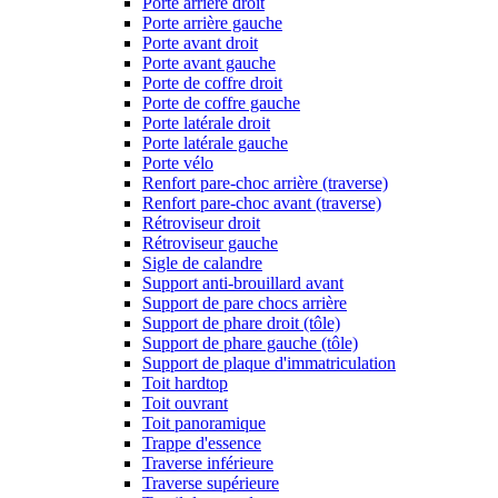
Porte arrière droit
Porte arrière gauche
Porte avant droit
Porte avant gauche
Porte de coffre droit
Porte de coffre gauche
Porte latérale droit
Porte latérale gauche
Porte vélo
Renfort pare-choc arrière (traverse)
Renfort pare-choc avant (traverse)
Rétroviseur droit
Rétroviseur gauche
Sigle de calandre
Support anti-brouillard avant
Support de pare chocs arrière
Support de phare droit (tôle)
Support de phare gauche (tôle)
Support de plaque d'immatriculation
Toit hardtop
Toit ouvrant
Toit panoramique
Trappe d'essence
Traverse inférieure
Traverse supérieure