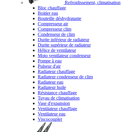
Refroidissement, climatisation
Bloc chauffage
Boitier eau
Bouteille déshydratante
Compresseur air
Compresseur clim
Condenseur de clim
Durite inférieur de radiateur
Durite supérieur de radiateur
Hélice de ventilateur
Moto ventilateur condenseur
Pompe à eau
Pulseur d'air
Radiateur chauffage
Radiateur condenseur de clim
Radiateur eau
Radiateur huile
Résistance chauffage
Tuyau de climatisation
Vase d'expansion
Ventilateur chauffage
Ventilateur eau
Viscocoupler