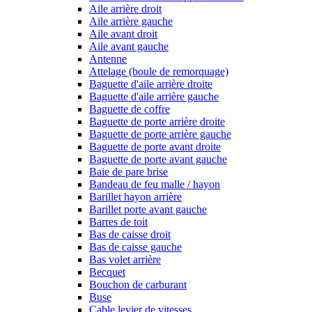
Aile arrière droit
Aile arrière gauche
Aile avant droit
Aile avant gauche
Antenne
Attelage (boule de remorquage)
Baguette d'aile arrière droite
Baguette d'aile arrière gauche
Baguette de coffre
Baguette de porte arrière droite
Baguette de porte arrière gauche
Baguette de porte avant droite
Baguette de porte avant gauche
Baie de pare brise
Bandeau de feu malle / hayon
Barillet hayon arrière
Barillet porte avant gauche
Barres de toit
Bas de caisse droit
Bas de caisse gauche
Bas volet arrière
Becquet
Bouchon de carburant
Buse
Cable levier de vitesses