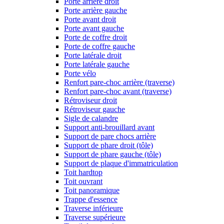
Porte arrière droit
Porte arrière gauche
Porte avant droit
Porte avant gauche
Porte de coffre droit
Porte de coffre gauche
Porte latérale droit
Porte latérale gauche
Porte vélo
Renfort pare-choc arrière (traverse)
Renfort pare-choc avant (traverse)
Rétroviseur droit
Rétroviseur gauche
Sigle de calandre
Support anti-brouillard avant
Support de pare chocs arrière
Support de phare droit (tôle)
Support de phare gauche (tôle)
Support de plaque d'immatriculation
Toit hardtop
Toit ouvrant
Toit panoramique
Trappe d'essence
Traverse inférieure
Traverse supérieure