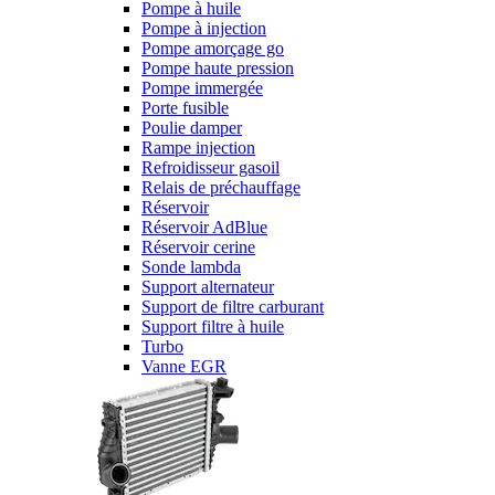
Pompe à huile
Pompe à injection
Pompe amorçage go
Pompe haute pression
Pompe immergée
Porte fusible
Poulie damper
Rampe injection
Refroidisseur gasoil
Relais de préchauffage
Réservoir
Réservoir AdBlue
Réservoir cerine
Sonde lambda
Support alternateur
Support de filtre carburant
Support filtre à huile
Turbo
Vanne EGR