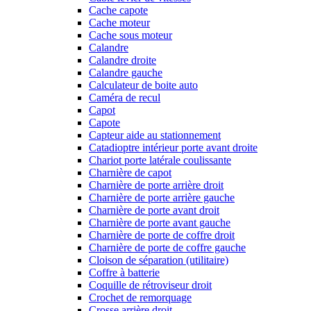
Cache capote
Cache moteur
Cache sous moteur
Calandre
Calandre droite
Calandre gauche
Calculateur de boite auto
Caméra de recul
Capot
Capote
Capteur aide au stationnement
Catadioptre intérieur porte avant droite
Chariot porte latérale coulissante
Charnière de capot
Charnière de porte arrière droit
Charnière de porte arrière gauche
Charnière de porte avant droit
Charnière de porte avant gauche
Charnière de porte de coffre droit
Charnière de porte de coffre gauche
Cloison de séparation (utilitaire)
Coffre à batterie
Coquille de rétroviseur droit
Crochet de remorquage
Crosse arrière droit