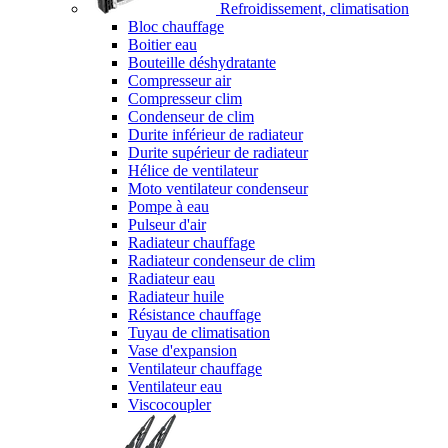
Refroidissement, climatisation
Bloc chauffage
Boitier eau
Bouteille déshydratante
Compresseur air
Compresseur clim
Condenseur de clim
Durite inférieur de radiateur
Durite supérieur de radiateur
Hélice de ventilateur
Moto ventilateur condenseur
Pompe à eau
Pulseur d'air
Radiateur chauffage
Radiateur condenseur de clim
Radiateur eau
Radiateur huile
Résistance chauffage
Tuyau de climatisation
Vase d'expansion
Ventilateur chauffage
Ventilateur eau
Viscocoupler