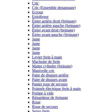
Cric
Cric (Ensemble depannage)
Ecrous
Enjoliveur
Étrier arrière droit (freinage)
Étrier arrière gauche (freinage)
Étrier avant droit (freinage)
Étrier avant gauche (freinage)
Jante
Jante
Jante
Jante
Levier frein à main
Machoire de frein
Maitre cylindre (freinage)
Manivelle cric
Paire de disques arrière
Paire de disques avant
Panier roue de secours
Poignée électrique frein à main
Pompe à vide
Répartiteur de freinage
Roue
Roue de secours
Servo frein