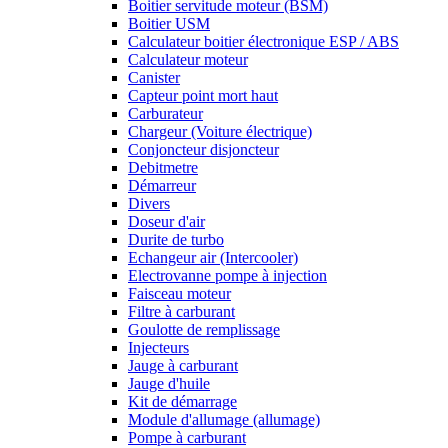
Boitier servitude moteur (BSM)
Boitier USM
Calculateur boitier électronique ESP / ABS
Calculateur moteur
Canister
Capteur point mort haut
Carburateur
Chargeur (Voiture électrique)
Conjoncteur disjoncteur
Debitmetre
Démarreur
Divers
Doseur d'air
Durite de turbo
Echangeur air (Intercooler)
Electrovanne pompe à injection
Faisceau moteur
Filtre à carburant
Goulotte de remplissage
Injecteurs
Jauge à carburant
Jauge d'huile
Kit de démarrage
Module d'allumage (allumage)
Pompe à carburant