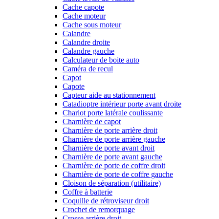
Cache capote
Cache moteur
Cache sous moteur
Calandre
Calandre droite
Calandre gauche
Calculateur de boite auto
Caméra de recul
Capot
Capote
Capteur aide au stationnement
Catadioptre intérieur porte avant droite
Chariot porte latérale coulissante
Charnière de capot
Charnière de porte arrière droit
Charnière de porte arrière gauche
Charnière de porte avant droit
Charnière de porte avant gauche
Charnière de porte de coffre droit
Charnière de porte de coffre gauche
Cloison de séparation (utilitaire)
Coffre à batterie
Coquille de rétroviseur droit
Crochet de remorquage
Crosse arrière droit