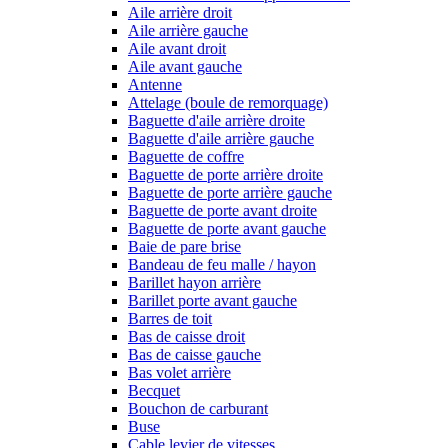
Aile arrière droit
Aile arrière gauche
Aile avant droit
Aile avant gauche
Antenne
Attelage (boule de remorquage)
Baguette d'aile arrière droite
Baguette d'aile arrière gauche
Baguette de coffre
Baguette de porte arrière droite
Baguette de porte arrière gauche
Baguette de porte avant droite
Baguette de porte avant gauche
Baie de pare brise
Bandeau de feu malle / hayon
Barillet hayon arrière
Barillet porte avant gauche
Barres de toit
Bas de caisse droit
Bas de caisse gauche
Bas volet arrière
Becquet
Bouchon de carburant
Buse
Cable levier de vitesses