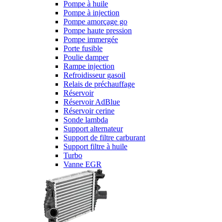
Pompe à huile
Pompe à injection
Pompe amorçage go
Pompe haute pression
Pompe immergée
Porte fusible
Poulie damper
Rampe injection
Refroidisseur gasoil
Relais de préchauffage
Réservoir
Réservoir AdBlue
Réservoir cerine
Sonde lambda
Support alternateur
Support de filtre carburant
Support filtre à huile
Turbo
Vanne EGR