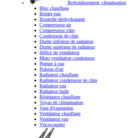
Refroidissement, climatisation
Bloc chauffage
Boitier eau
Bouteille déshydratante
Compresseur air
Compresseur clim
Condenseur de clim
Durite inférieur de radiateur
Durite supérieur de radiateur
Hélice de ventilateur
Moto ventilateur condenseur
Pompe à eau
Pulseur d'air
Radiateur chauffage
Radiateur condenseur de clim
Radiateur eau
Radiateur huile
Résistance chauffage
Tuyau de climatisation
Vase d'expansion
Ventilateur chauffage
Ventilateur eau
Viscocoupler