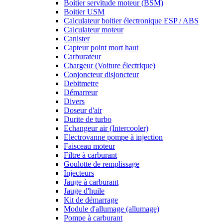
Boitier servitude moteur (BSM)
Boitier USM
Calculateur boitier électronique ESP / ABS
Calculateur moteur
Canister
Capteur point mort haut
Carburateur
Chargeur (Voiture électrique)
Conjoncteur disjoncteur
Debitmetre
Démarreur
Divers
Doseur d'air
Durite de turbo
Echangeur air (Intercooler)
Electrovanne pompe à injection
Faisceau moteur
Filtre à carburant
Goulotte de remplissage
Injecteurs
Jauge à carburant
Jauge d'huile
Kit de démarrage
Module d'allumage (allumage)
Pompe à carburant