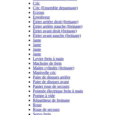
Cric
Cric (Ensemble depannage)
Ecrous
Enjoliveur
Étrier arrière droit (freinage)
Étrier arrière gauche (freinage)
Étrier avant droit (freinage)
Étrier avant gauche (freinage)
Jante
Jante
Jante
Jante
Levier frein à main
Machoire de frein
Maitre cylindre (freinage)
Manivelle cric
Paire de disques arrière
Paire de disques avant
Panier roue de secours
Poignée électrique frein à main
Pompe à vide
Répartiteur de freinage
Roue
Roue de secours
Servo frein