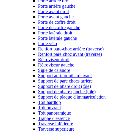
Porte arrière droit
Porte arrière gauche
Porte avant droit
Porte avant gauche
Porte de coffre droit
Porte de coffre gauche
Porte latérale droit
Porte latérale gauche
Porte vélo
Renfort pare-choc arrière (traverse)
Renfort pare-choc avant (traverse)
Rétroviseur droit
Rétroviseur gauche
Sigle de calandre
Support anti-brouillard avant
Support de pare chocs arrière
Support de phare droit (tôle)
Support de phare gauche (tôle)
Support de plaque d'immatriculation
Toit hardtop
Toit ouvrant
Toit panoramique
Trappe d'essence
Traverse inférieure
Traverse supérieure