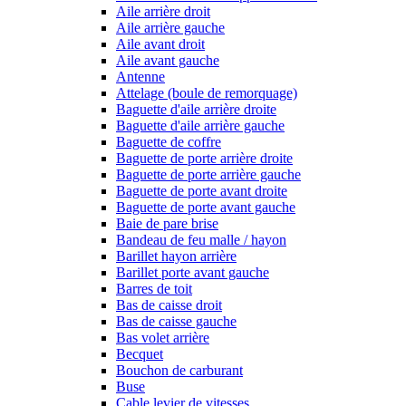
Aile arrière droit
Aile arrière gauche
Aile avant droit
Aile avant gauche
Antenne
Attelage (boule de remorquage)
Baguette d'aile arrière droite
Baguette d'aile arrière gauche
Baguette de coffre
Baguette de porte arrière droite
Baguette de porte arrière gauche
Baguette de porte avant droite
Baguette de porte avant gauche
Baie de pare brise
Bandeau de feu malle / hayon
Barillet hayon arrière
Barillet porte avant gauche
Barres de toit
Bas de caisse droit
Bas de caisse gauche
Bas volet arrière
Becquet
Bouchon de carburant
Buse
Cable levier de vitesses