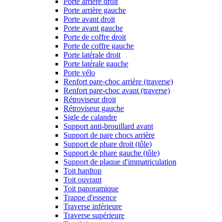
Porte arrière droit
Porte arrière gauche
Porte avant droit
Porte avant gauche
Porte de coffre droit
Porte de coffre gauche
Porte latérale droit
Porte latérale gauche
Porte vélo
Renfort pare-choc arrière (traverse)
Renfort pare-choc avant (traverse)
Rétroviseur droit
Rétroviseur gauche
Sigle de calandre
Support anti-brouillard avant
Support de pare chocs arrière
Support de phare droit (tôle)
Support de phare gauche (tôle)
Support de plaque d'immatriculation
Toit hardtop
Toit ouvrant
Toit panoramique
Trappe d'essence
Traverse inférieure
Traverse supérieure