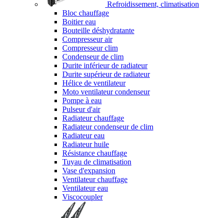
Refroidissement, climatisation
Bloc chauffage
Boitier eau
Bouteille déshydratante
Compresseur air
Compresseur clim
Condenseur de clim
Durite inférieur de radiateur
Durite supérieur de radiateur
Hélice de ventilateur
Moto ventilateur condenseur
Pompe à eau
Pulseur d'air
Radiateur chauffage
Radiateur condenseur de clim
Radiateur eau
Radiateur huile
Résistance chauffage
Tuyau de climatisation
Vase d'expansion
Ventilateur chauffage
Ventilateur eau
Viscocoupler