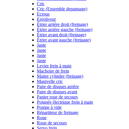
Cric
Cric (Ensemble depannage)
Ecrous
Enjoliveur
Étrier arrière droit (freinage)
Étrier arrière gauche (freinage)
Étrier avant droit (freinage)
Étrier avant gauche (freinage)
Jante
Jante
Jante
Jante
Levier frein à main
Machoire de frein
Maitre cylindre (freinage)
Manivelle cric
Paire de disques arrière
Paire de disques avant
Panier roue de secours
Poignée électrique frein à main
Pompe à vide
Répartiteur de freinage
Roue
Roue de secours
Servo frein