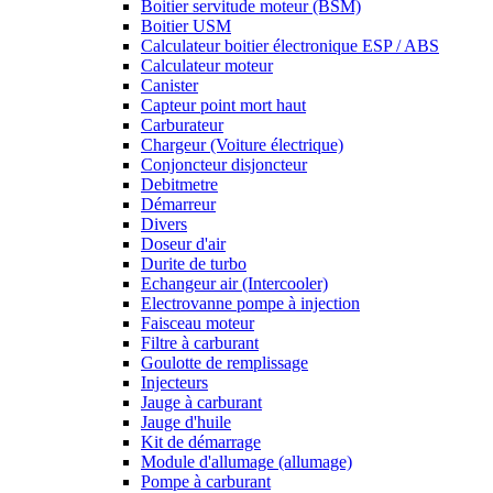
Boitier servitude moteur (BSM)
Boitier USM
Calculateur boitier électronique ESP / ABS
Calculateur moteur
Canister
Capteur point mort haut
Carburateur
Chargeur (Voiture électrique)
Conjoncteur disjoncteur
Debitmetre
Démarreur
Divers
Doseur d'air
Durite de turbo
Echangeur air (Intercooler)
Electrovanne pompe à injection
Faisceau moteur
Filtre à carburant
Goulotte de remplissage
Injecteurs
Jauge à carburant
Jauge d'huile
Kit de démarrage
Module d'allumage (allumage)
Pompe à carburant