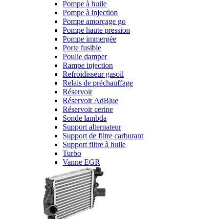
Pompe à huile
Pompe à injection
Pompe amorçage go
Pompe haute pression
Pompe immergée
Porte fusible
Poulie damper
Rampe injection
Refroidisseur gasoil
Relais de préchauffage
Réservoir
Réservoir AdBlue
Réservoir cerine
Sonde lambda
Support alternateur
Support de filtre carburant
Support filtre à huile
Turbo
Vanne EGR