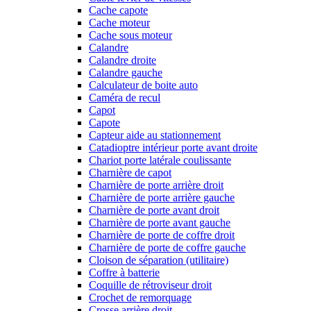
Cache capote
Cache moteur
Cache sous moteur
Calandre
Calandre droite
Calandre gauche
Calculateur de boite auto
Caméra de recul
Capot
Capote
Capteur aide au stationnement
Catadioptre intérieur porte avant droite
Chariot porte latérale coulissante
Charnière de capot
Charnière de porte arrière droit
Charnière de porte arrière gauche
Charnière de porte avant droit
Charnière de porte avant gauche
Charnière de porte de coffre droit
Charnière de porte de coffre gauche
Cloison de séparation (utilitaire)
Coffre à batterie
Coquille de rétroviseur droit
Crochet de remorquage
Crosse arrière droit