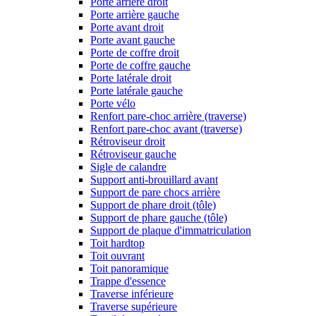
Porte arrière droit
Porte arrière gauche
Porte avant droit
Porte avant gauche
Porte de coffre droit
Porte de coffre gauche
Porte latérale droit
Porte latérale gauche
Porte vélo
Renfort pare-choc arrière (traverse)
Renfort pare-choc avant (traverse)
Rétroviseur droit
Rétroviseur gauche
Sigle de calandre
Support anti-brouillard avant
Support de pare chocs arrière
Support de phare droit (tôle)
Support de phare gauche (tôle)
Support de plaque d'immatriculation
Toit hardtop
Toit ouvrant
Toit panoramique
Trappe d'essence
Traverse inférieure
Traverse supérieure