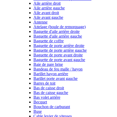
Aile arrière droit
Aile arrière gauche
Aile avant droit
Aile avant gauche
Antenne
Attelage (boule de remorquage)
Baguette d'aile arrière droite
Baguette d'aile arrière gauche
Baguette de coffre
Baguette de porte arrière droite
Baguette de porte arrière gauche
Baguette de porte avant droite
Baguette de porte avant gauche
Baie de pare brise
Bandeau de feu malle / hayon
Barillet hayon arrière
Barillet porte avant gauche
Barres de toit
Bas de caisse droit
Bas de caisse gauche
Bas volet arrière
Becquet
Bouchon de carburant
Buse
Cable levier de vitesses