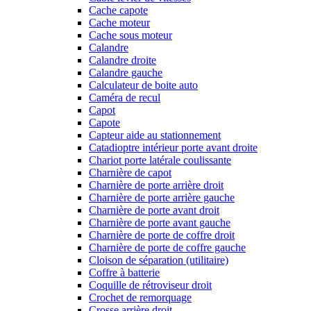
Cache capote
Cache moteur
Cache sous moteur
Calandre
Calandre droite
Calandre gauche
Calculateur de boite auto
Caméra de recul
Capot
Capote
Capteur aide au stationnement
Catadioptre intérieur porte avant droite
Chariot porte latérale coulissante
Charnière de capot
Charnière de porte arrière droit
Charnière de porte arrière gauche
Charnière de porte avant droit
Charnière de porte avant gauche
Charnière de porte de coffre droit
Charnière de porte de coffre gauche
Cloison de séparation (utilitaire)
Coffre à batterie
Coquille de rétroviseur droit
Crochet de remorquage
Crosse arrière droit