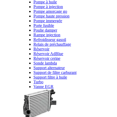
Pompe à huile
Pompe à injection
Pompe amorçage go
Pompe haute pression
Pompe immergée
Porte fusible
Poulie damper
Rampe injection
Refroidisseur gasoil
Relais de préchauffage
Réservoir
Réservoir AdBlue
Réservoir cerine
Sonde lambda
Support alternateur
Support de filtre carburant
Support filtre à huile
Turbo
Vanne EGR