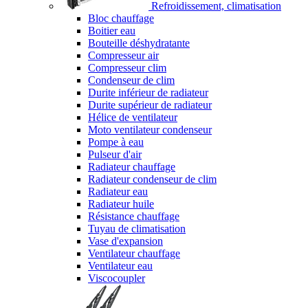
Refroidissement, climatisation
Bloc chauffage
Boitier eau
Bouteille déshydratante
Compresseur air
Compresseur clim
Condenseur de clim
Durite inférieur de radiateur
Durite supérieur de radiateur
Hélice de ventilateur
Moto ventilateur condenseur
Pompe à eau
Pulseur d'air
Radiateur chauffage
Radiateur condenseur de clim
Radiateur eau
Radiateur huile
Résistance chauffage
Tuyau de climatisation
Vase d'expansion
Ventilateur chauffage
Ventilateur eau
Viscocoupler