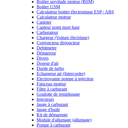
Boitier servitude moteur (BSM)
Boitier USM
Calculateur boitier électronique ESP / ABS
Calculateur moteur
Canister
Capteur point mort haut
Carburateur
Chargeur (Voiture électrique)
Conjoncteur disjoncteur
Debitmetre
Démarreur
Divers
Doseur d'air
Durite de turbo
Echangeur air (Intercooler)
Electrovanne pompe à injection
Faisceau moteur
Filtre à carburant
Goulotte de remplissage
Injecteurs
Jauge à carburant
Jauge d'huile
Kit de démarrage
Module d'allumage (allumage)
Pompe à carburant