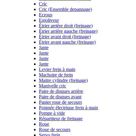
Cric
Cric (Ensemble depannage)
Ecrous
Enjoliveur
Étrier arrière droit (freinage)
Étrier arrière gauche (freinage)
Étrier avant droit (freinage)
Étrier avant gauche (freinage)
Jante
Jante
Jante
Jante
Levier frein à main
Machoire de frein
Maitre cylindre (freinage)
Manivelle cric
Paire de disques arrière
Paire de disques avant
Panier roue de secours
Poignée électrique frein à main
Pompe à vide
Répartiteur de freinage
Roue
Roue de secours
Servo frein