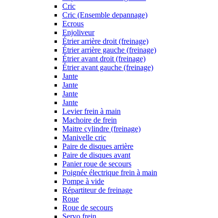
Cric
Cric (Ensemble depannage)
Ecrous
Enjoliveur
Étrier arrière droit (freinage)
Étrier arrière gauche (freinage)
Étrier avant droit (freinage)
Étrier avant gauche (freinage)
Jante
Jante
Jante
Jante
Levier frein à main
Machoire de frein
Maitre cylindre (freinage)
Manivelle cric
Paire de disques arrière
Paire de disques avant
Panier roue de secours
Poignée électrique frein à main
Pompe à vide
Répartiteur de freinage
Roue
Roue de secours
Servo frein