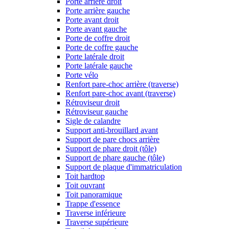
Porte arrière droit
Porte arrière gauche
Porte avant droit
Porte avant gauche
Porte de coffre droit
Porte de coffre gauche
Porte latérale droit
Porte latérale gauche
Porte vélo
Renfort pare-choc arrière (traverse)
Renfort pare-choc avant (traverse)
Rétroviseur droit
Rétroviseur gauche
Sigle de calandre
Support anti-brouillard avant
Support de pare chocs arrière
Support de phare droit (tôle)
Support de phare gauche (tôle)
Support de plaque d'immatriculation
Toit hardtop
Toit ouvrant
Toit panoramique
Trappe d'essence
Traverse inférieure
Traverse supérieure