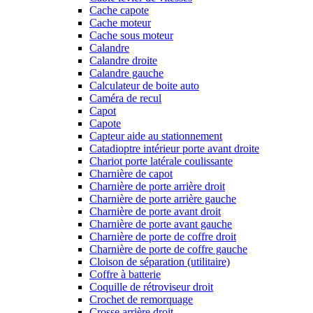
Cache capote
Cache moteur
Cache sous moteur
Calandre
Calandre droite
Calandre gauche
Calculateur de boite auto
Caméra de recul
Capot
Capote
Capteur aide au stationnement
Catadioptre intérieur porte avant droite
Chariot porte latérale coulissante
Charnière de capot
Charnière de porte arrière droit
Charnière de porte arrière gauche
Charnière de porte avant droit
Charnière de porte avant gauche
Charnière de porte de coffre droit
Charnière de porte de coffre gauche
Cloison de séparation (utilitaire)
Coffre à batterie
Coquille de rétroviseur droit
Crochet de remorquage
Crosse arrière droit