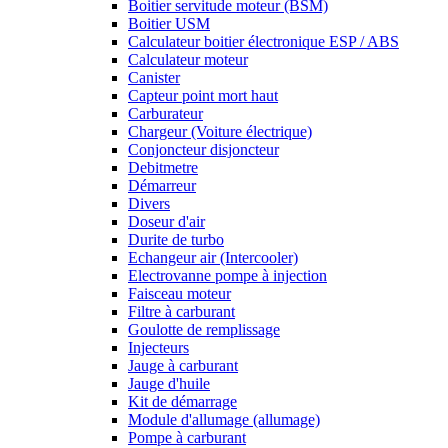
Boitier servitude moteur (BSM)
Boitier USM
Calculateur boitier électronique ESP / ABS
Calculateur moteur
Canister
Capteur point mort haut
Carburateur
Chargeur (Voiture électrique)
Conjoncteur disjoncteur
Debitmetre
Démarreur
Divers
Doseur d'air
Durite de turbo
Echangeur air (Intercooler)
Electrovanne pompe à injection
Faisceau moteur
Filtre à carburant
Goulotte de remplissage
Injecteurs
Jauge à carburant
Jauge d'huile
Kit de démarrage
Module d'allumage (allumage)
Pompe à carburant