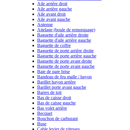
Aile arrière droit
Aile arrière gauche
Aile avant droit
Aile avant gauche
Antenne
Attelage (boule de remorquage)
Baguette d'aile arrière droite
Baguette d'aile arrière gauche
Baguette de coffre
Baguette de porte arrière droite
Baguette de porte arrière gauche
Baguette de porte avant droite
Baguette de porte avant gauche
Baie de pare brise
Bandeau de feu malle / hayon
Barillet hayon arrière
Barillet porte avant gauche
Barres de toit
Bas de caisse droit
Bas de caisse gauche
Bas volet arrière
Becquet
Bouchon de carburant
Buse
Cable levier de vitesses