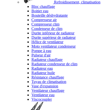
Refroidissement, climatisation
Bloc chauffage
Boitier eau
Bouteille déshydratante
Compresseur air
Compresseur clim
Condenseur de clim
Durite inférieur de radiateur
Durite supérieur de radiateur
Hélice de ventilateur
Moto ventilateur condenseur
Pompe à eau
Pulseur d'air
Radiateur chauffage
Radiateur condenseur de clim
Radiateur eau
Radiateur huile
Résistance chauffage
Tuyau de climatisation
Vase d'expansion
Ventilateur chauffage
Ventilateur eau
Viscocoupler