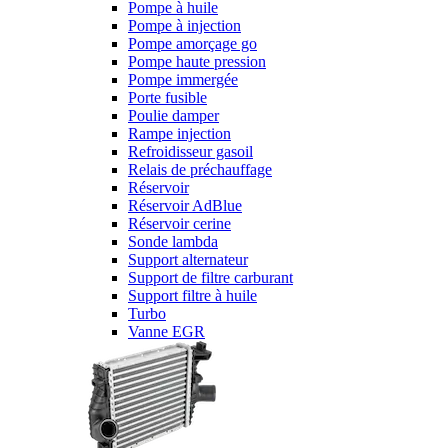
Pompe à huile
Pompe à injection
Pompe amorçage go
Pompe haute pression
Pompe immergée
Porte fusible
Poulie damper
Rampe injection
Refroidisseur gasoil
Relais de préchauffage
Réservoir
Réservoir AdBlue
Réservoir cerine
Sonde lambda
Support alternateur
Support de filtre carburant
Support filtre à huile
Turbo
Vanne EGR