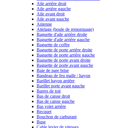
Aile arrière droit
Aile arrière gauche
Aile avant droit
Aile avant gauche
Antenne
Attelage (boule de remorquage)
Baguette d'aile arrière droite
Baguette d'aile arrière gauche
Baguette de coffre
Baguette de porte arrière droite
Baguette de porte arrière gauche
Baguette de porte avant droite
Baguette de porte avant gauche
Baie de pare brise
Bandeau de feu malle / hayon
Barillet hayon arrière
Barillet porte avant gauche
Barres de toit
Bas de caisse droit
Bas de caisse gauche
Bas volet arrière
Becquet
Bouchon de carburant
Buse
Cable levier de vitesses