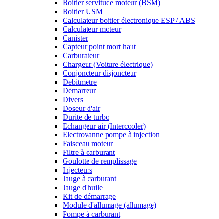
Boitier servitude moteur (BSM)
Boitier USM
Calculateur boitier électronique ESP / ABS
Calculateur moteur
Canister
Capteur point mort haut
Carburateur
Chargeur (Voiture électrique)
Conjoncteur disjoncteur
Debitmetre
Démarreur
Divers
Doseur d'air
Durite de turbo
Echangeur air (Intercooler)
Electrovanne pompe à injection
Faisceau moteur
Filtre à carburant
Goulotte de remplissage
Injecteurs
Jauge à carburant
Jauge d'huile
Kit de démarrage
Module d'allumage (allumage)
Pompe à carburant