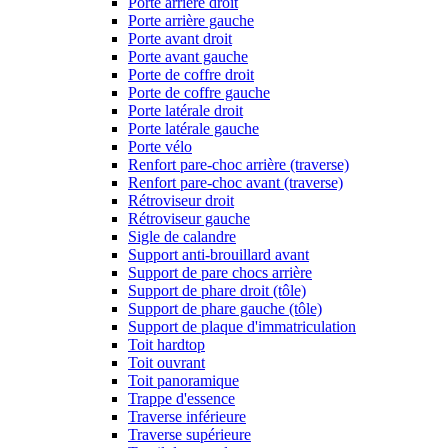
Porte arrière droit
Porte arrière gauche
Porte avant droit
Porte avant gauche
Porte de coffre droit
Porte de coffre gauche
Porte latérale droit
Porte latérale gauche
Porte vélo
Renfort pare-choc arrière (traverse)
Renfort pare-choc avant (traverse)
Rétroviseur droit
Rétroviseur gauche
Sigle de calandre
Support anti-brouillard avant
Support de pare chocs arrière
Support de phare droit (tôle)
Support de phare gauche (tôle)
Support de plaque d'immatriculation
Toit hardtop
Toit ouvrant
Toit panoramique
Trappe d'essence
Traverse inférieure
Traverse supérieure