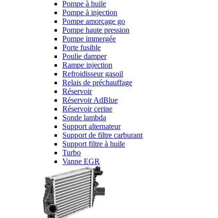
Pompe à huile
Pompe à injection
Pompe amorçage go
Pompe haute pression
Pompe immergée
Porte fusible
Poulie damper
Rampe injection
Refroidisseur gasoil
Relais de préchauffage
Réservoir
Réservoir AdBlue
Réservoir cerine
Sonde lambda
Support alternateur
Support de filtre carburant
Support filtre à huile
Turbo
Vanne EGR