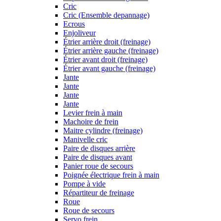
Cric
Cric (Ensemble depannage)
Ecrous
Enjoliveur
Étrier arrière droit (freinage)
Étrier arrière gauche (freinage)
Étrier avant droit (freinage)
Étrier avant gauche (freinage)
Jante
Jante
Jante
Jante
Levier frein à main
Machoire de frein
Maitre cylindre (freinage)
Manivelle cric
Paire de disques arrière
Paire de disques avant
Panier roue de secours
Poignée électrique frein à main
Pompe à vide
Répartiteur de freinage
Roue
Roue de secours
Servo frein