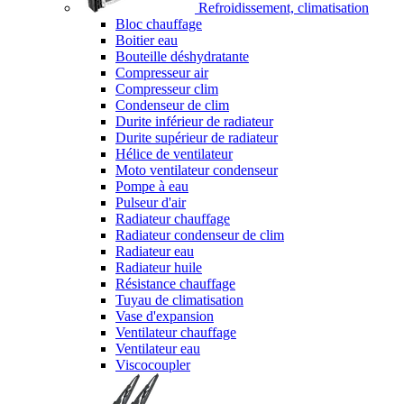
Refroidissement, climatisation
Bloc chauffage
Boitier eau
Bouteille déshydratante
Compresseur air
Compresseur clim
Condenseur de clim
Durite inférieur de radiateur
Durite supérieur de radiateur
Hélice de ventilateur
Moto ventilateur condenseur
Pompe à eau
Pulseur d'air
Radiateur chauffage
Radiateur condenseur de clim
Radiateur eau
Radiateur huile
Résistance chauffage
Tuyau de climatisation
Vase d'expansion
Ventilateur chauffage
Ventilateur eau
Viscocoupler