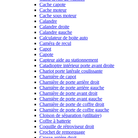
Cache capote
Cache moteur
Cache sous moteur
Calandre
Calandre droite
Calandre gauche
Calculateur de boite auto
Caméra de recul
Capot
Capote
Capteur aide au stationnement
Catadioptre intérieur porte avant droite
Chariot porte latérale coulissante
Charnière de capot
Charnière de porte arrière droit
Charnière de porte arrière gauche
Charnière de porte avant droit
Charnière de porte avant gauche
Charnière de porte de coffre droit
Charnière de porte de coffre gauche
Cloison de séparation (utilitaire)
Coffre à batterie
Coquille de rétroviseur droit
Crochet de remorquage
Crosse arrière droit