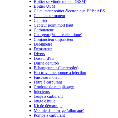
Boitier servitude moteur (BSM)
Boitier USM
Calculateur boitier électronique ESP / ABS
Calculateur moteur
Canister
Capteur point mort haut
Carburateur
Chargeur (Voiture électrique)
Conjoncteur disjoncteur
Debitmetre
Démarreur
Divers
Doseur d'air
Durite de turbo
Echangeur air (Intercooler)
Electrovanne pompe à injection
Faisceau moteur
Filtre à carburant
Goulotte de remplissage
Injecteurs
Jauge à carburant
Jauge d'huile
Kit de démarrage
Module d'allumage (allumage)
Pompe à carburant