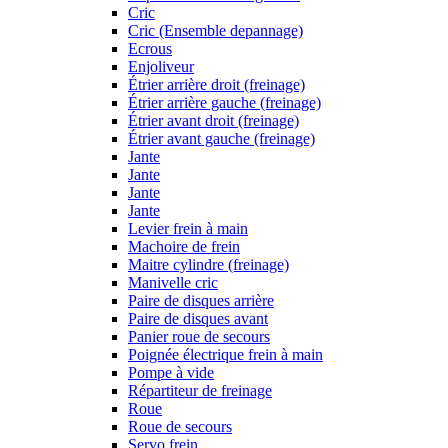
Cric
Cric (Ensemble depannage)
Ecrous
Enjoliveur
Étrier arrière droit (freinage)
Étrier arrière gauche (freinage)
Étrier avant droit (freinage)
Étrier avant gauche (freinage)
Jante
Jante
Jante
Jante
Levier frein à main
Machoire de frein
Maitre cylindre (freinage)
Manivelle cric
Paire de disques arrière
Paire de disques avant
Panier roue de secours
Poignée électrique frein à main
Pompe à vide
Répartiteur de freinage
Roue
Roue de secours
Servo frein