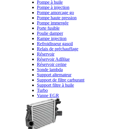
Pompe à huile
Pompe à injection
Pompe amorçage go
Pompe haute pression
Pompe immergée
Porte fusible
Poulie damper
Rampe injection
Refroidisseur gasoil
Relais de préchauffage
Réservoir
Réservoir AdBlue
Réservoir cerine
Sonde lambda
Support alternateur
Support de filtre carburant
Support filtre à huile
Turbo
Vanne EGR