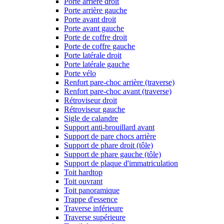
Porte arrière droit
Porte arrière gauche
Porte avant droit
Porte avant gauche
Porte de coffre droit
Porte de coffre gauche
Porte latérale droit
Porte latérale gauche
Porte vélo
Renfort pare-choc arrière (traverse)
Renfort pare-choc avant (traverse)
Rétroviseur droit
Rétroviseur gauche
Sigle de calandre
Support anti-brouillard avant
Support de pare chocs arrière
Support de phare droit (tôle)
Support de phare gauche (tôle)
Support de plaque d'immatriculation
Toit hardtop
Toit ouvrant
Toit panoramique
Trappe d'essence
Traverse inférieure
Traverse supérieure