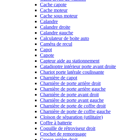
Cache capote
Cache moteur
Cache sous moteur
Calandre
Calandre droite
Calandre gauche
Calculateur de boite auto
Caméra de recul
Capot
Capote
Capteur aide au stationnement
Catadioptre intérieur porte avant droite
Chariot porte latérale coulissante
Charnière de capot
Charnière de porte arrière droit
Charnière de porte arrière gauche
Charnière de porte avant droit
Charnière de porte avant gauche
Charnière de porte de coffre droit
Charnière de porte de coffre gauche
Cloison de séparation (utilitaire)
Coffre à batterie
Coquille de rétroviseur droit
Crochet de remorquage
Crosse arrière droit