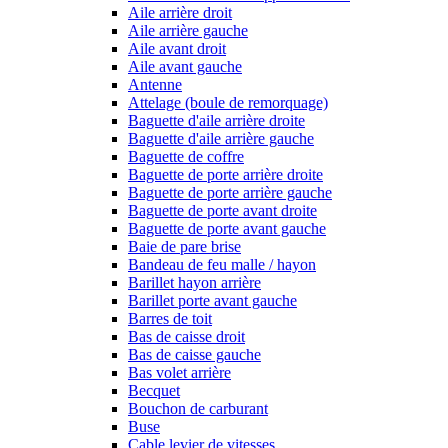
Aile arrière droit
Aile arrière gauche
Aile avant droit
Aile avant gauche
Antenne
Attelage (boule de remorquage)
Baguette d'aile arrière droite
Baguette d'aile arrière gauche
Baguette de coffre
Baguette de porte arrière droite
Baguette de porte arrière gauche
Baguette de porte avant droite
Baguette de porte avant gauche
Baie de pare brise
Bandeau de feu malle / hayon
Barillet hayon arrière
Barillet porte avant gauche
Barres de toit
Bas de caisse droit
Bas de caisse gauche
Bas volet arrière
Becquet
Bouchon de carburant
Buse
Cable levier de vitesses