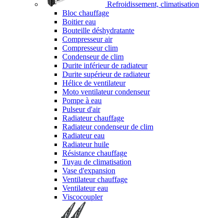
Refroidissement, climatisation
Bloc chauffage
Boitier eau
Bouteille déshydratante
Compresseur air
Compresseur clim
Condenseur de clim
Durite inférieur de radiateur
Durite supérieur de radiateur
Hélice de ventilateur
Moto ventilateur condenseur
Pompe à eau
Pulseur d'air
Radiateur chauffage
Radiateur condenseur de clim
Radiateur eau
Radiateur huile
Résistance chauffage
Tuyau de climatisation
Vase d'expansion
Ventilateur chauffage
Ventilateur eau
Viscocoupler