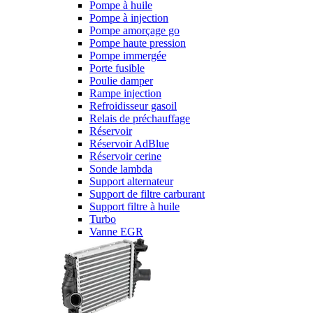
Pompe à huile
Pompe à injection
Pompe amorçage go
Pompe haute pression
Pompe immergée
Porte fusible
Poulie damper
Rampe injection
Refroidisseur gasoil
Relais de préchauffage
Réservoir
Réservoir AdBlue
Réservoir cerine
Sonde lambda
Support alternateur
Support de filtre carburant
Support filtre à huile
Turbo
Vanne EGR