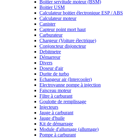
Boitier servitude moteur (BSM)
Boitier USM
Calculateur boitier électronique ESP / ABS
Calculateur moteur
Canister
Capteur point mort haut
Carburateur
Chargeur (Voiture électrique)
Conjoncteur disjoncteur
Debitmetre
Démarreur
Divers
Doseur d'air
Durite de turbo
Echangeur air (Intercooler)
Electrovanne pompe à injection
Faisceau moteur
Filtre à carburant
Goulotte de remplissage
Injecteurs
Jauge à carburant
Jauge d'huile
Kit de démarrage
Module d'allumage (allumage)
Pompe à carburant