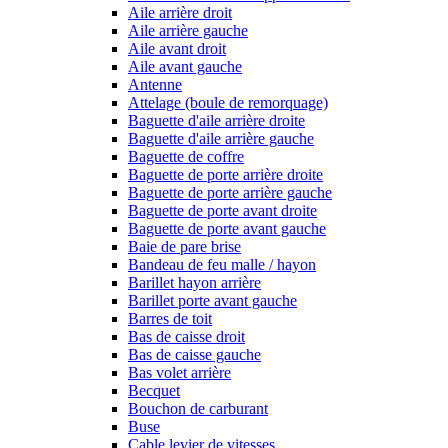
Aile arrière droit
Aile arrière gauche
Aile avant droit
Aile avant gauche
Antenne
Attelage (boule de remorquage)
Baguette d'aile arrière droite
Baguette d'aile arrière gauche
Baguette de coffre
Baguette de porte arrière droite
Baguette de porte arrière gauche
Baguette de porte avant droite
Baguette de porte avant gauche
Baie de pare brise
Bandeau de feu malle / hayon
Barillet hayon arrière
Barillet porte avant gauche
Barres de toit
Bas de caisse droit
Bas de caisse gauche
Bas volet arrière
Becquet
Bouchon de carburant
Buse
Cable levier de vitesses