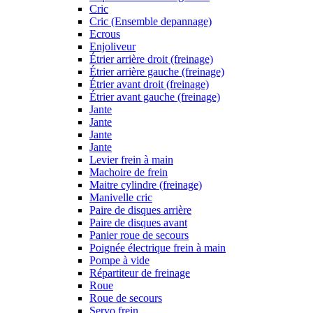
Cric
Cric (Ensemble depannage)
Ecrous
Enjoliveur
Étrier arrière droit (freinage)
Étrier arrière gauche (freinage)
Étrier avant droit (freinage)
Étrier avant gauche (freinage)
Jante
Jante
Jante
Jante
Levier frein à main
Machoire de frein
Maitre cylindre (freinage)
Manivelle cric
Paire de disques arrière
Paire de disques avant
Panier roue de secours
Poignée électrique frein à main
Pompe à vide
Répartiteur de freinage
Roue
Roue de secours
Servo frein