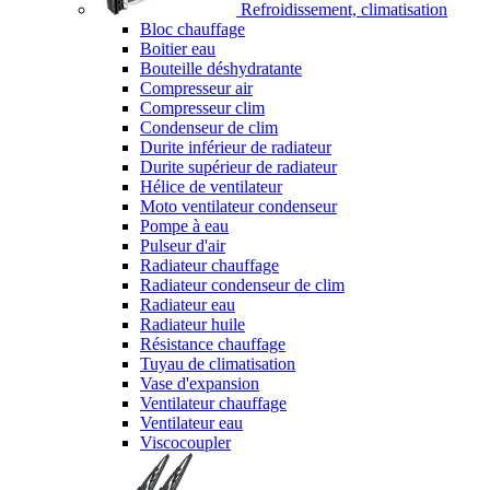
Refroidissement, climatisation
Bloc chauffage
Boitier eau
Bouteille déshydratante
Compresseur air
Compresseur clim
Condenseur de clim
Durite inférieur de radiateur
Durite supérieur de radiateur
Hélice de ventilateur
Moto ventilateur condenseur
Pompe à eau
Pulseur d'air
Radiateur chauffage
Radiateur condenseur de clim
Radiateur eau
Radiateur huile
Résistance chauffage
Tuyau de climatisation
Vase d'expansion
Ventilateur chauffage
Ventilateur eau
Viscocoupler