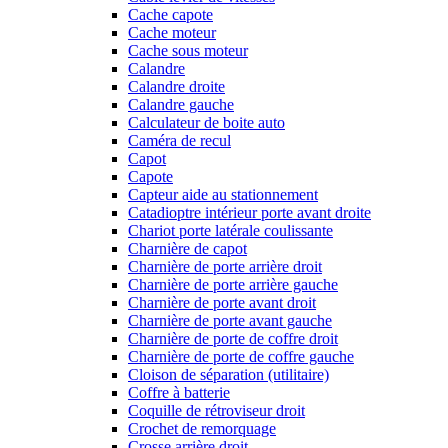
Cache capote
Cache moteur
Cache sous moteur
Calandre
Calandre droite
Calandre gauche
Calculateur de boite auto
Caméra de recul
Capot
Capote
Capteur aide au stationnement
Catadioptre intérieur porte avant droite
Chariot porte latérale coulissante
Charnière de capot
Charnière de porte arrière droit
Charnière de porte arrière gauche
Charnière de porte avant droit
Charnière de porte avant gauche
Charnière de porte de coffre droit
Charnière de porte de coffre gauche
Cloison de séparation (utilitaire)
Coffre à batterie
Coquille de rétroviseur droit
Crochet de remorquage
Crosse arrière droit