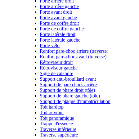
Porte arrière droit
Porte arrière gauche
Porte avant droit
Porte avant gauche
Porte de coffre droit
Porte de coffre gauche
Porte latérale droit
Porte latérale gauche
Porte vélo
Renfort pare-choc arrière (traverse)
Renfort pare-choc avant (traverse)
Rétroviseur droit
Rétroviseur gauche
Sigle de calandre
Support anti-brouillard avant
Support de pare chocs arrière
Support de phare droit (tôle)
Support de phare gauche (tôle)
Support de plaque d'immatriculation
Toit hardtop
Toit ouvrant
Toit panoramique
Trappe d'essence
Traverse inférieure
Traverse supérieure