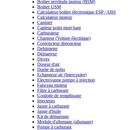
Boitier servitude moteur (BSM)
Boitier USM
Calculateur boitier électronique ESP / ABS
Calculateur moteur
Canister
Capteur point mort haut
Carburateur
Chargeur (Voiture électrique)
Conjoncteur disjoncteur
Debitmetre
Démarreur
Divers
Doseur d'air
Durite de turbo
Echangeur air (Intercooler)
Electrovanne pompe à injection
Faisceau moteur
Filtre à carburant
Goulotte de remplissage
Injecteurs
Jauge à carburant
Jauge d'huile
Kit de démarrage
Module d'allumage (allumage)
Pompe à carburant