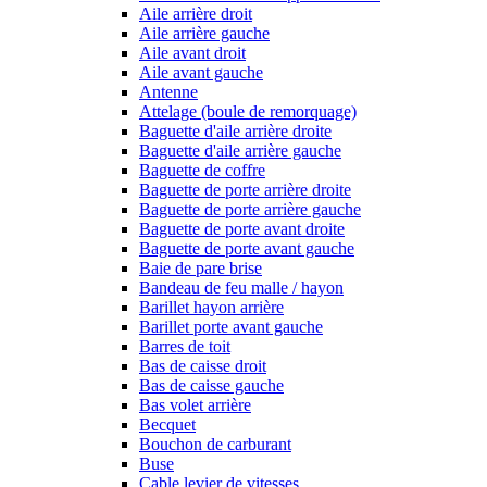
Aile arrière droit
Aile arrière gauche
Aile avant droit
Aile avant gauche
Antenne
Attelage (boule de remorquage)
Baguette d'aile arrière droite
Baguette d'aile arrière gauche
Baguette de coffre
Baguette de porte arrière droite
Baguette de porte arrière gauche
Baguette de porte avant droite
Baguette de porte avant gauche
Baie de pare brise
Bandeau de feu malle / hayon
Barillet hayon arrière
Barillet porte avant gauche
Barres de toit
Bas de caisse droit
Bas de caisse gauche
Bas volet arrière
Becquet
Bouchon de carburant
Buse
Cable levier de vitesses