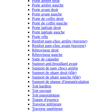
Porte arrière droit
Porte arrière gauche
Porte avant droit
Porte avant gauche
Porte de coffre droit
Porte de coffre gauche
Porte latérale droit
Porte latérale gauche
Porte vélo
Renfort pare-choc arrière (traverse)
Renfort pare-choc avant (traverse)
Rétroviseur droit
Rétroviseur gauche
Sigle de calandre
Support anti-brouillard avant
Support de pare chocs arrière
Support de phare droit (tôle)
Support de phare gauche (tôle)
Support de plaque d'immatriculation
Toit hardtop
Toit ouvrant
Toit panoramique
Trappe d'essence
Traverse inférieure
Traverse supérieure