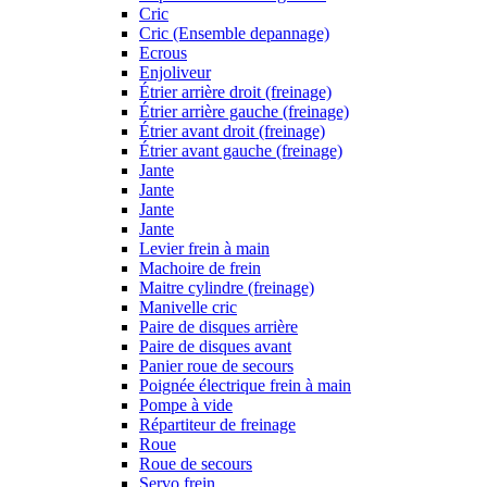
Cric
Cric (Ensemble depannage)
Ecrous
Enjoliveur
Étrier arrière droit (freinage)
Étrier arrière gauche (freinage)
Étrier avant droit (freinage)
Étrier avant gauche (freinage)
Jante
Jante
Jante
Jante
Levier frein à main
Machoire de frein
Maitre cylindre (freinage)
Manivelle cric
Paire de disques arrière
Paire de disques avant
Panier roue de secours
Poignée électrique frein à main
Pompe à vide
Répartiteur de freinage
Roue
Roue de secours
Servo frein