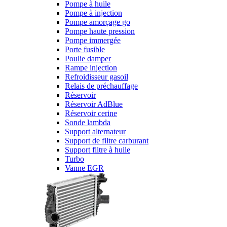
Pompe à huile
Pompe à injection
Pompe amorçage go
Pompe haute pression
Pompe immergée
Porte fusible
Poulie damper
Rampe injection
Refroidisseur gasoil
Relais de préchauffage
Réservoir
Réservoir AdBlue
Réservoir cerine
Sonde lambda
Support alternateur
Support de filtre carburant
Support filtre à huile
Turbo
Vanne EGR