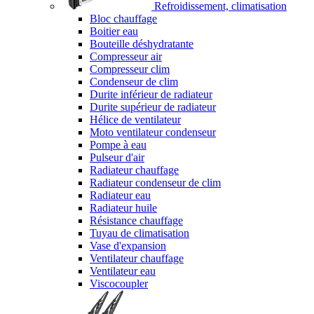
Refroidissement, climatisation
Bloc chauffage
Boitier eau
Bouteille déshydratante
Compresseur air
Compresseur clim
Condenseur de clim
Durite inférieur de radiateur
Durite supérieur de radiateur
Hélice de ventilateur
Moto ventilateur condenseur
Pompe à eau
Pulseur d'air
Radiateur chauffage
Radiateur condenseur de clim
Radiateur eau
Radiateur huile
Résistance chauffage
Tuyau de climatisation
Vase d'expansion
Ventilateur chauffage
Ventilateur eau
Viscocoupler