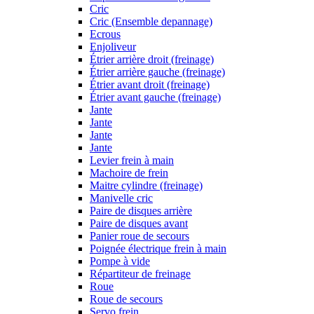
Cric
Cric (Ensemble depannage)
Ecrous
Enjoliveur
Étrier arrière droit (freinage)
Étrier arrière gauche (freinage)
Étrier avant droit (freinage)
Étrier avant gauche (freinage)
Jante
Jante
Jante
Jante
Levier frein à main
Machoire de frein
Maitre cylindre (freinage)
Manivelle cric
Paire de disques arrière
Paire de disques avant
Panier roue de secours
Poignée électrique frein à main
Pompe à vide
Répartiteur de freinage
Roue
Roue de secours
Servo frein