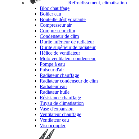
Refroidissement, climatisation
Bloc chauffage
Boitier eau
Bouteille déshydratante
Compresseur air
Compresseur clim
Condenseur de clim
Durite inférieur de radiateur
Durite supérieur de radiateur
Hélice de ventilateur
Moto ventilateur condenseur
Pompe à eau
Pulseur d'air
Radiateur chauffage
Radiateur condenseur de clim
Radiateur eau
Radiateur huile
Résistance chauffage
Tuyau de climatisation
Vase d'expansion
Ventilateur chauffage
Ventilateur eau
Viscocoupler