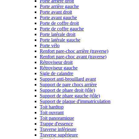
Porte arrière droit
Porte arrière gauche
Porte avant droit
Porte avant gauche
Porte de coffre droit
Porte de coffre gauche
Porte latérale droit
Porte latérale gauche
Porte vélo
Renfort pare-choc arrière (traverse)
Renfort pare-choc avant (traverse)
Rétroviseur droit
Rétroviseur gauche
Sigle de calandre
Support anti-brouillard avant
Support de pare chocs arrière
Support de phare droit (tôle)
Support de phare gauche (tôle)
Support de plaque d'immatriculation
Toit hardtop
Toit ouvrant
Toit panoramique
Trappe d'essence
Traverse inférieure
Traverse supérieure