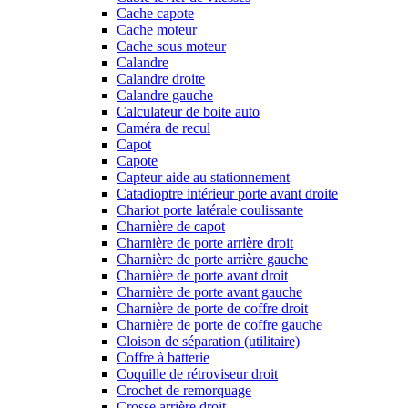
Cache capote
Cache moteur
Cache sous moteur
Calandre
Calandre droite
Calandre gauche
Calculateur de boite auto
Caméra de recul
Capot
Capote
Capteur aide au stationnement
Catadioptre intérieur porte avant droite
Chariot porte latérale coulissante
Charnière de capot
Charnière de porte arrière droit
Charnière de porte arrière gauche
Charnière de porte avant droit
Charnière de porte avant gauche
Charnière de porte de coffre droit
Charnière de porte de coffre gauche
Cloison de séparation (utilitaire)
Coffre à batterie
Coquille de rétroviseur droit
Crochet de remorquage
Crosse arrière droit