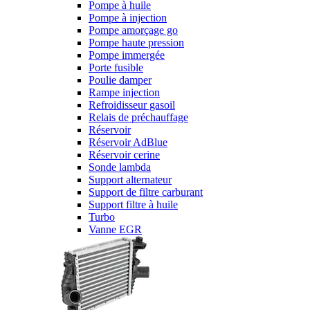
Pompe à huile
Pompe à injection
Pompe amorçage go
Pompe haute pression
Pompe immergée
Porte fusible
Poulie damper
Rampe injection
Refroidisseur gasoil
Relais de préchauffage
Réservoir
Réservoir AdBlue
Réservoir cerine
Sonde lambda
Support alternateur
Support de filtre carburant
Support filtre à huile
Turbo
Vanne EGR