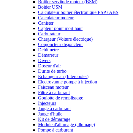
Boitier servitude moteur (BSM)
Boitier USM
Calculateur boitier électronique ESP / ABS
Calculateur moteur
Canister
Capteur point mort haut
Carburateur
Chargeur (Voiture électrique)
Conjoncteur disjoncteur
Debitmetre
Démarreur
Divers
Doseur d'air
Durite de turbo
Echangeur air (Intercooler)
Electrovanne pompe à injection
Faisceau moteur
Filtre à carburant
Goulotte de remplissage
Injecteurs
Jauge à carburant
Jauge d'huile
Kit de démarrage
Module d'allumage (allumage)
Pompe à carburant