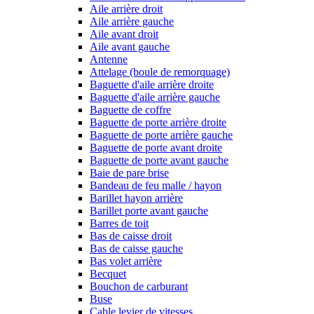
Aile arrière droit
Aile arrière gauche
Aile avant droit
Aile avant gauche
Antenne
Attelage (boule de remorquage)
Baguette d'aile arrière droite
Baguette d'aile arrière gauche
Baguette de coffre
Baguette de porte arrière droite
Baguette de porte arrière gauche
Baguette de porte avant droite
Baguette de porte avant gauche
Baie de pare brise
Bandeau de feu malle / hayon
Barillet hayon arrière
Barillet porte avant gauche
Barres de toit
Bas de caisse droit
Bas de caisse gauche
Bas volet arrière
Becquet
Bouchon de carburant
Buse
Cable levier de vitesses