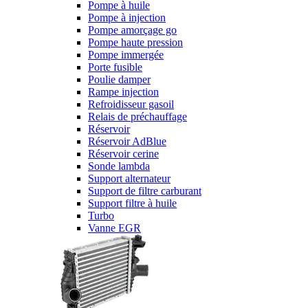
Pompe à huile
Pompe à injection
Pompe amorçage go
Pompe haute pression
Pompe immergée
Porte fusible
Poulie damper
Rampe injection
Refroidisseur gasoil
Relais de préchauffage
Réservoir
Réservoir AdBlue
Réservoir cerine
Sonde lambda
Support alternateur
Support de filtre carburant
Support filtre à huile
Turbo
Vanne EGR