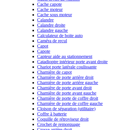
Cache capote
Cache moteur
Cache sous moteur
Calandre
Calandre droite
Calandre gauche
Calculateur de boite auto
Caméra de recul
Capot
Capote
Capteur aide au stationnement
Catadioptre intérieur porte avant droite
Chariot porte latérale coulissante
Charnière de capot
Charnière de porte arrière droit
Charnière de porte arrière gauche
Charnière de porte avant droit
Charnière de porte avant gauche
Charnière de porte de coffre droit
Charnière de porte de coffre gauche
Cloison de séparation (utilitaire)
Coffre à batterie
Coquille de rétroviseur droit
Crochet de remorquage
Crosse arrière droit