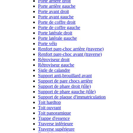
Porte arrière droit
Porte arrière gauche
Porte avant droit
Porte avant gauche
Porte de coffre droit
Porte de coffre gauche
Porte latérale droit
Porte latérale gauche
Porte vélo
Renfort pare-choc arrière (traverse)
Renfort pare-choc avant (traverse)
Rétroviseur droit
Rétroviseur gauche
Sigle de calandre
Support anti-brouillard avant
Support de pare chocs arrière
Support de phare droit (tôle)
Support de phare gauche (tôle)
Support de plaque d'immatriculation
Toit hardtop
Toit ouvrant
Toit panoramique
Trappe d'essence
Traverse inférieure
Traverse supérieure