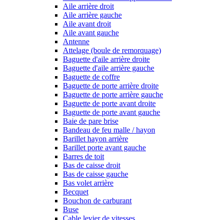
Aile arrière droit
Aile arrière gauche
Aile avant droit
Aile avant gauche
Antenne
Attelage (boule de remorquage)
Baguette d'aile arrière droite
Baguette d'aile arrière gauche
Baguette de coffre
Baguette de porte arrière droite
Baguette de porte arrière gauche
Baguette de porte avant droite
Baguette de porte avant gauche
Baie de pare brise
Bandeau de feu malle / hayon
Barillet hayon arrière
Barillet porte avant gauche
Barres de toit
Bas de caisse droit
Bas de caisse gauche
Bas volet arrière
Becquet
Bouchon de carburant
Buse
Cable levier de vitesses