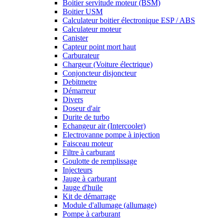
Boitier servitude moteur (BSM)
Boitier USM
Calculateur boitier électronique ESP / ABS
Calculateur moteur
Canister
Capteur point mort haut
Carburateur
Chargeur (Voiture électrique)
Conjoncteur disjoncteur
Debitmetre
Démarreur
Divers
Doseur d'air
Durite de turbo
Echangeur air (Intercooler)
Electrovanne pompe à injection
Faisceau moteur
Filtre à carburant
Goulotte de remplissage
Injecteurs
Jauge à carburant
Jauge d'huile
Kit de démarrage
Module d'allumage (allumage)
Pompe à carburant