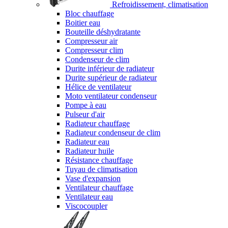
Refroidissement, climatisation
Bloc chauffage
Boitier eau
Bouteille déshydratante
Compresseur air
Compresseur clim
Condenseur de clim
Durite inférieur de radiateur
Durite supérieur de radiateur
Hélice de ventilateur
Moto ventilateur condenseur
Pompe à eau
Pulseur d'air
Radiateur chauffage
Radiateur condenseur de clim
Radiateur eau
Radiateur huile
Résistance chauffage
Tuyau de climatisation
Vase d'expansion
Ventilateur chauffage
Ventilateur eau
Viscocoupler