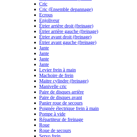
Cric
Cric (Ensemble depannage)
Ecrous
Enjoliveur
Étrier arrière droit (freinage)
Étrier arrière gauche (freinage)
Étrier avant droit (freinage)
Étrier avant gauche (freinage)
Jante
Jante
Jante
Jante
Levier frein à main
Machoire de frein
Maitre cylindre (freinage)
Manivelle cric
Paire de disques arrière
Paire de disques avant
Panier roue de secours
Poignée électrique frein à main
Pompe à vide
Répartiteur de freinage
Roue
Roue de secours
Servo frein