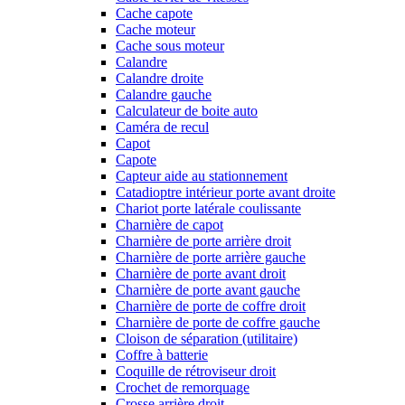
Cache capote
Cache moteur
Cache sous moteur
Calandre
Calandre droite
Calandre gauche
Calculateur de boite auto
Caméra de recul
Capot
Capote
Capteur aide au stationnement
Catadioptre intérieur porte avant droite
Chariot porte latérale coulissante
Charnière de capot
Charnière de porte arrière droit
Charnière de porte arrière gauche
Charnière de porte avant droit
Charnière de porte avant gauche
Charnière de porte de coffre droit
Charnière de porte de coffre gauche
Cloison de séparation (utilitaire)
Coffre à batterie
Coquille de rétroviseur droit
Crochet de remorquage
Crosse arrière droit