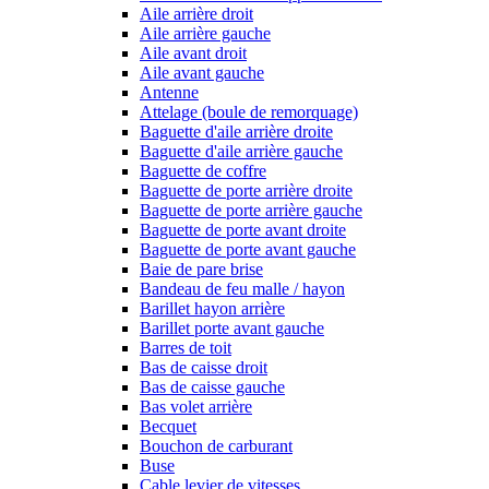
Aile arrière droit
Aile arrière gauche
Aile avant droit
Aile avant gauche
Antenne
Attelage (boule de remorquage)
Baguette d'aile arrière droite
Baguette d'aile arrière gauche
Baguette de coffre
Baguette de porte arrière droite
Baguette de porte arrière gauche
Baguette de porte avant droite
Baguette de porte avant gauche
Baie de pare brise
Bandeau de feu malle / hayon
Barillet hayon arrière
Barillet porte avant gauche
Barres de toit
Bas de caisse droit
Bas de caisse gauche
Bas volet arrière
Becquet
Bouchon de carburant
Buse
Cable levier de vitesses