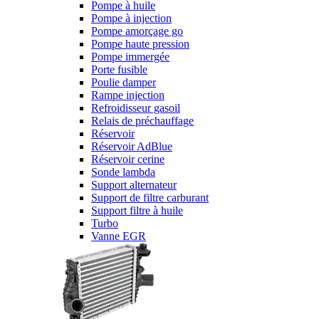
Pompe à huile
Pompe à injection
Pompe amorçage go
Pompe haute pression
Pompe immergée
Porte fusible
Poulie damper
Rampe injection
Refroidisseur gasoil
Relais de préchauffage
Réservoir
Réservoir AdBlue
Réservoir cerine
Sonde lambda
Support alternateur
Support de filtre carburant
Support filtre à huile
Turbo
Vanne EGR