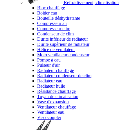
Refroidissement, climatisation
Bloc chauffage
Boitier eau
Bouteille déshydratante
Compresseur air
Compresseur clim
Condenseur de clim
Durite inférieur de radiateur
Durite supérieur de radiateur
Hélice de ventilateur
Moto ventilateur condenseur
Pompe à eau
Pulseur d'air
Radiateur chauffage
Radiateur condenseur de clim
Radiateur eau
Radiateur huile
Résistance chauffage
Tuyau de climatisation
Vase d'expansion
Ventilateur chauffage
Ventilateur eau
Viscocoupler