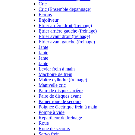
Cric
Cric (Ensemble depannage)
Ecrous
Enjoliveur
Étrier arrière droit (freinage)
Étrier arrière gauche (freinage)
Étrier avant droit (freinage)
Étrier avant gauche (freinage)
Jante
Jante
Jante
Jante
Levier frein à main
Machoire de frein
Maitre cylindre (freinage)
Manivelle cric
Paire de disques arrière
Paire de disques avant
Panier roue de secours
Poignée électrique frein à main
Pompe à vide
Répartiteur de freinage
Roue
Roue de secours
Servo frein