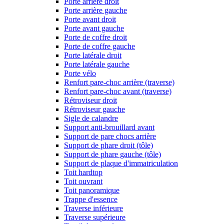
Porte arrière droit
Porte arrière gauche
Porte avant droit
Porte avant gauche
Porte de coffre droit
Porte de coffre gauche
Porte latérale droit
Porte latérale gauche
Porte vélo
Renfort pare-choc arrière (traverse)
Renfort pare-choc avant (traverse)
Rétroviseur droit
Rétroviseur gauche
Sigle de calandre
Support anti-brouillard avant
Support de pare chocs arrière
Support de phare droit (tôle)
Support de phare gauche (tôle)
Support de plaque d'immatriculation
Toit hardtop
Toit ouvrant
Toit panoramique
Trappe d'essence
Traverse inférieure
Traverse supérieure