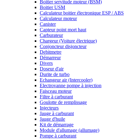
Boitier servitude moteur (BSM)
Boitier USM
Calculateur boitier électronique ESP / ABS
Calculateur moteur
Canister
Capteur point mort haut
Carburateur
Chargeur (Voiture électrique)
Conjoncteur disjoncteur
Debitmetre
Démarreur
Divers
Doseur d'air
Durite de turbo
Echangeur air (Intercooler)
Electrovanne pompe à injection
Faisceau moteur
Filtre à carburant
Goulotte de remplissage
Injecteurs
Jauge à carburant
Jauge d'huile
Kit de démarrage
Module d'allumage (allumage)
Pompe à carburant