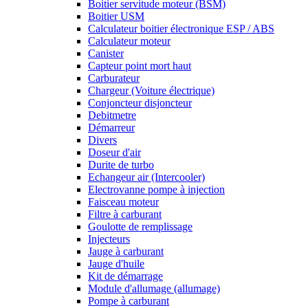
Boitier servitude moteur (BSM)
Boitier USM
Calculateur boitier électronique ESP / ABS
Calculateur moteur
Canister
Capteur point mort haut
Carburateur
Chargeur (Voiture électrique)
Conjoncteur disjoncteur
Debitmetre
Démarreur
Divers
Doseur d'air
Durite de turbo
Echangeur air (Intercooler)
Electrovanne pompe à injection
Faisceau moteur
Filtre à carburant
Goulotte de remplissage
Injecteurs
Jauge à carburant
Jauge d'huile
Kit de démarrage
Module d'allumage (allumage)
Pompe à carburant