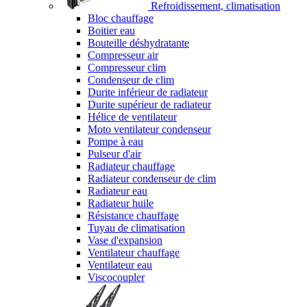
Refroidissement, climatisation
Bloc chauffage
Boitier eau
Bouteille déshydratante
Compresseur air
Compresseur clim
Condenseur de clim
Durite inférieur de radiateur
Durite supérieur de radiateur
Hélice de ventilateur
Moto ventilateur condenseur
Pompe à eau
Pulseur d'air
Radiateur chauffage
Radiateur condenseur de clim
Radiateur eau
Radiateur huile
Résistance chauffage
Tuyau de climatisation
Vase d'expansion
Ventilateur chauffage
Ventilateur eau
Viscocoupler