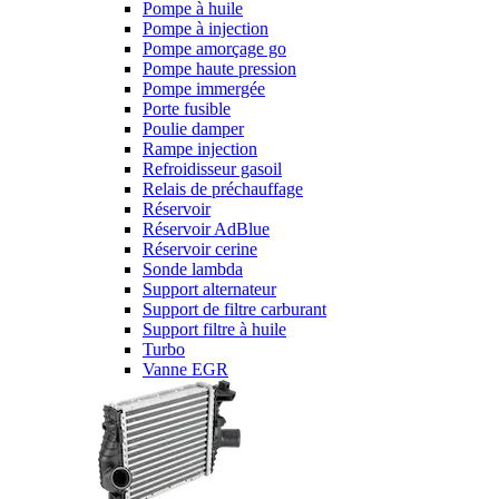
Pompe à huile
Pompe à injection
Pompe amorçage go
Pompe haute pression
Pompe immergée
Porte fusible
Poulie damper
Rampe injection
Refroidisseur gasoil
Relais de préchauffage
Réservoir
Réservoir AdBlue
Réservoir cerine
Sonde lambda
Support alternateur
Support de filtre carburant
Support filtre à huile
Turbo
Vanne EGR