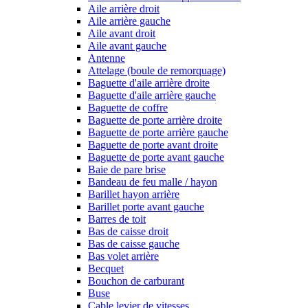
Aile arrière droit
Aile arrière gauche
Aile avant droit
Aile avant gauche
Antenne
Attelage (boule de remorquage)
Baguette d'aile arrière droite
Baguette d'aile arrière gauche
Baguette de coffre
Baguette de porte arrière droite
Baguette de porte arrière gauche
Baguette de porte avant droite
Baguette de porte avant gauche
Baie de pare brise
Bandeau de feu malle / hayon
Barillet hayon arrière
Barillet porte avant gauche
Barres de toit
Bas de caisse droit
Bas de caisse gauche
Bas volet arrière
Becquet
Bouchon de carburant
Buse
Cable levier de vitesses