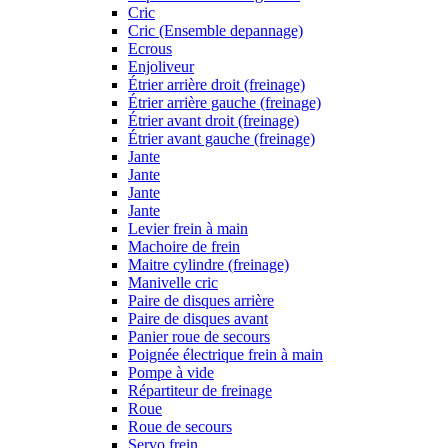
Cric
Cric (Ensemble depannage)
Ecrous
Enjoliveur
Étrier arrière droit (freinage)
Étrier arrière gauche (freinage)
Étrier avant droit (freinage)
Étrier avant gauche (freinage)
Jante
Jante
Jante
Jante
Levier frein à main
Machoire de frein
Maitre cylindre (freinage)
Manivelle cric
Paire de disques arrière
Paire de disques avant
Panier roue de secours
Poignée électrique frein à main
Pompe à vide
Répartiteur de freinage
Roue
Roue de secours
Servo frein