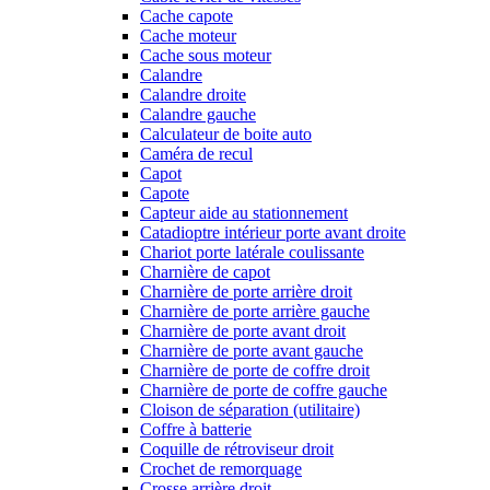
Cache capote
Cache moteur
Cache sous moteur
Calandre
Calandre droite
Calandre gauche
Calculateur de boite auto
Caméra de recul
Capot
Capote
Capteur aide au stationnement
Catadioptre intérieur porte avant droite
Chariot porte latérale coulissante
Charnière de capot
Charnière de porte arrière droit
Charnière de porte arrière gauche
Charnière de porte avant droit
Charnière de porte avant gauche
Charnière de porte de coffre droit
Charnière de porte de coffre gauche
Cloison de séparation (utilitaire)
Coffre à batterie
Coquille de rétroviseur droit
Crochet de remorquage
Crosse arrière droit