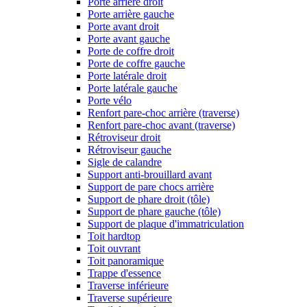
Porte arrière droit
Porte arrière gauche
Porte avant droit
Porte avant gauche
Porte de coffre droit
Porte de coffre gauche
Porte latérale droit
Porte latérale gauche
Porte vélo
Renfort pare-choc arrière (traverse)
Renfort pare-choc avant (traverse)
Rétroviseur droit
Rétroviseur gauche
Sigle de calandre
Support anti-brouillard avant
Support de pare chocs arrière
Support de phare droit (tôle)
Support de phare gauche (tôle)
Support de plaque d'immatriculation
Toit hardtop
Toit ouvrant
Toit panoramique
Trappe d'essence
Traverse inférieure
Traverse supérieure