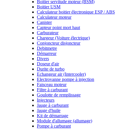
Boitier servitude moteur (BSM)
Boitier USM
Calculateur boitier électronique ESP / ABS
Calculateur moteur
Canister
Capteur point mort haut
Carburateur
Chargeur (Voiture électrique)
Conjoncteur disjoncteur
Debitmetre
Démarreur
Divers
Doseur d'air
Durite de turbo
Echangeur air (Intercooler)
Electrovanne pompe à injection
Faisceau moteur
Filtre à carburant
Goulotte de remplissage
Injecteurs
Jauge à carburant
Jauge d'huile
Kit de démarrage
Module d'allumage (allumage)
Pompe à carburant