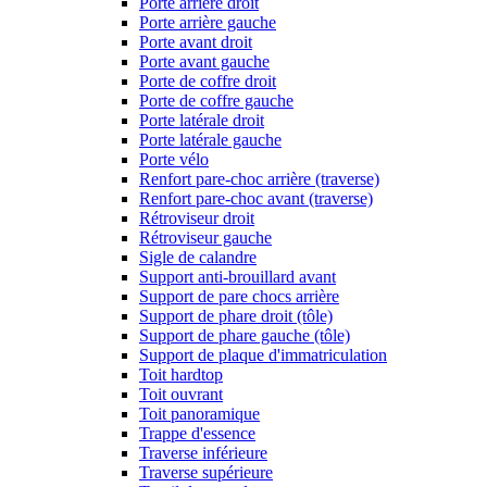
Porte arrière droit
Porte arrière gauche
Porte avant droit
Porte avant gauche
Porte de coffre droit
Porte de coffre gauche
Porte latérale droit
Porte latérale gauche
Porte vélo
Renfort pare-choc arrière (traverse)
Renfort pare-choc avant (traverse)
Rétroviseur droit
Rétroviseur gauche
Sigle de calandre
Support anti-brouillard avant
Support de pare chocs arrière
Support de phare droit (tôle)
Support de phare gauche (tôle)
Support de plaque d'immatriculation
Toit hardtop
Toit ouvrant
Toit panoramique
Trappe d'essence
Traverse inférieure
Traverse supérieure