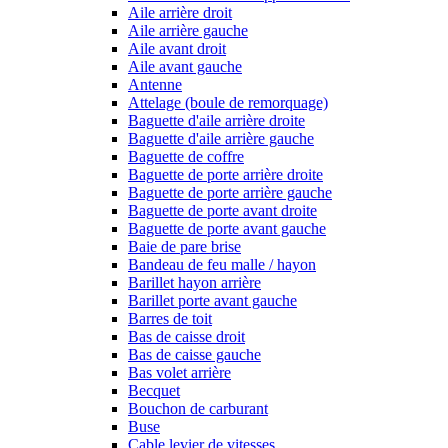
Aile arrière droit
Aile arrière gauche
Aile avant droit
Aile avant gauche
Antenne
Attelage (boule de remorquage)
Baguette d'aile arrière droite
Baguette d'aile arrière gauche
Baguette de coffre
Baguette de porte arrière droite
Baguette de porte arrière gauche
Baguette de porte avant droite
Baguette de porte avant gauche
Baie de pare brise
Bandeau de feu malle / hayon
Barillet hayon arrière
Barillet porte avant gauche
Barres de toit
Bas de caisse droit
Bas de caisse gauche
Bas volet arrière
Becquet
Bouchon de carburant
Buse
Cable levier de vitesses