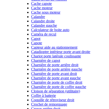
Cache capote
Cache moteur
Cache sous moteur
Calandre
Calandre droite
Calandre gauche
Calculateur de boite auto
Caméra de recul
Capot
Capote
Capteur aide au stationnement
Catadioptre intérieur porte avant droite
Chariot porte latérale coulissante
Charnière de capot
Charnière de porte arrière droit
Charnière de porte arrière gauche
Charnière de porte avant droit
Charnière de porte avant gauche
Charnière de porte de coffre droit
Charnière de porte de coffre gauche
Cloison de séparation (utilitaire)
Coffre à batterie
Coquille de rétroviseur droit
Crochet de remorquage
Crosse arrière droit