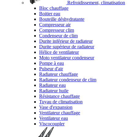
Refroidissement, climatisation
Bloc chauffage
Boitier eau
Bouteille déshydratante
Compresseur air
Compresseur clim
Condenseur de clim
Durite inférieur de radiateur
Durite supérieur de radiateur
Hélice de ventilateur
Moto ventilateur condenseur
Pompe à eau
Pulseur d'air
Radiateur chauffage
Radiateur condenseur de clim
Radiateur eau
Radiateur huile
Résistance chauffage
Tuyau de climatisation
Vase d'expansion
Ventilateur chauffage
Ventilateur eau
Viscocoupler