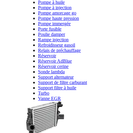
Pompe à huile
Pompe à injection
Pompe amorçage go
Pompe haute pression
Pompe immergée
Porte fusible
Poulie damper
Rampe injection
Refroidisseur gasoil
Relais de préchauffage
Réservoir
Réservoir AdBlue
Réservoir cerine
Sonde lambda
Support alternateur
Support de filtre carburant
Support filtre à huile
Turbo
Vanne EGR