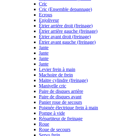
Cric
Cric (Ensemble depannage)
Ecrous
Enjoliveur
Étrier arrière droit (freinage)
Étrier arrière gauche (freinage)
Étrier avant droit (freinage)
Étrier avant gauche (freinage)
Jante
Jante
Jante
Jante
Levier frein à main
Machoire de frein
Maitre cylindre (freinage)
Manivelle cric
Paire de disques arrière
Paire de disques avant
Panier roue de secours
Poignée électrique frein à main
Pompe à vide
Répartiteur de freinage
Roue
Roue de secours
Servo frein