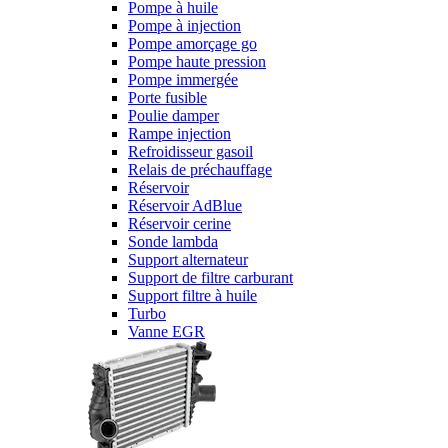
Pompe à huile
Pompe à injection
Pompe amorçage go
Pompe haute pression
Pompe immergée
Porte fusible
Poulie damper
Rampe injection
Refroidisseur gasoil
Relais de préchauffage
Réservoir
Réservoir AdBlue
Réservoir cerine
Sonde lambda
Support alternateur
Support de filtre carburant
Support filtre à huile
Turbo
Vanne EGR