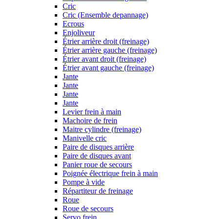
Cric
Cric (Ensemble depannage)
Ecrous
Enjoliveur
Étrier arrière droit (freinage)
Étrier arrière gauche (freinage)
Étrier avant droit (freinage)
Étrier avant gauche (freinage)
Jante
Jante
Jante
Jante
Levier frein à main
Machoire de frein
Maitre cylindre (freinage)
Manivelle cric
Paire de disques arrière
Paire de disques avant
Panier roue de secours
Poignée électrique frein à main
Pompe à vide
Répartiteur de freinage
Roue
Roue de secours
Servo frein