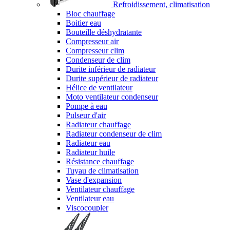
Refroidissement, climatisation
Bloc chauffage
Boitier eau
Bouteille déshydratante
Compresseur air
Compresseur clim
Condenseur de clim
Durite inférieur de radiateur
Durite supérieur de radiateur
Hélice de ventilateur
Moto ventilateur condenseur
Pompe à eau
Pulseur d'air
Radiateur chauffage
Radiateur condenseur de clim
Radiateur eau
Radiateur huile
Résistance chauffage
Tuyau de climatisation
Vase d'expansion
Ventilateur chauffage
Ventilateur eau
Viscocoupler