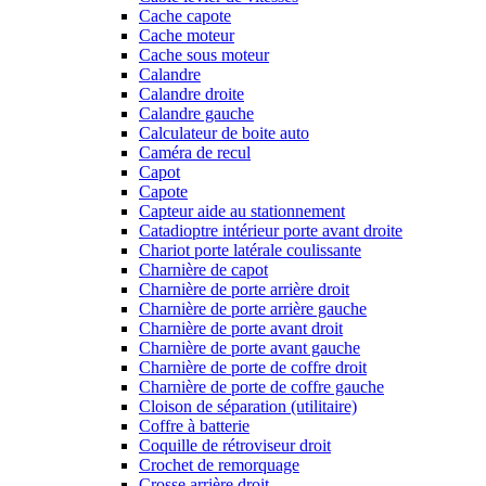
Cache capote
Cache moteur
Cache sous moteur
Calandre
Calandre droite
Calandre gauche
Calculateur de boite auto
Caméra de recul
Capot
Capote
Capteur aide au stationnement
Catadioptre intérieur porte avant droite
Chariot porte latérale coulissante
Charnière de capot
Charnière de porte arrière droit
Charnière de porte arrière gauche
Charnière de porte avant droit
Charnière de porte avant gauche
Charnière de porte de coffre droit
Charnière de porte de coffre gauche
Cloison de séparation (utilitaire)
Coffre à batterie
Coquille de rétroviseur droit
Crochet de remorquage
Crosse arrière droit