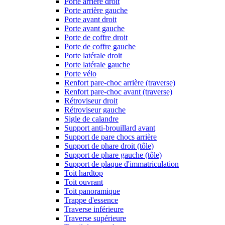
Porte arrière droit
Porte arrière gauche
Porte avant droit
Porte avant gauche
Porte de coffre droit
Porte de coffre gauche
Porte latérale droit
Porte latérale gauche
Porte vélo
Renfort pare-choc arrière (traverse)
Renfort pare-choc avant (traverse)
Rétroviseur droit
Rétroviseur gauche
Sigle de calandre
Support anti-brouillard avant
Support de pare chocs arrière
Support de phare droit (tôle)
Support de phare gauche (tôle)
Support de plaque d'immatriculation
Toit hardtop
Toit ouvrant
Toit panoramique
Trappe d'essence
Traverse inférieure
Traverse supérieure