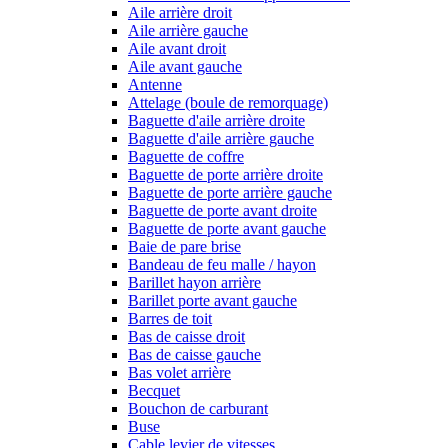
Aile arrière droit
Aile arrière gauche
Aile avant droit
Aile avant gauche
Antenne
Attelage (boule de remorquage)
Baguette d'aile arrière droite
Baguette d'aile arrière gauche
Baguette de coffre
Baguette de porte arrière droite
Baguette de porte arrière gauche
Baguette de porte avant droite
Baguette de porte avant gauche
Baie de pare brise
Bandeau de feu malle / hayon
Barillet hayon arrière
Barillet porte avant gauche
Barres de toit
Bas de caisse droit
Bas de caisse gauche
Bas volet arrière
Becquet
Bouchon de carburant
Buse
Cable levier de vitesses