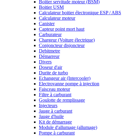
Boitier servitude moteur (BSM)
Boitier USM
Calculateur boitier électronique ESP / ABS
Calculateur moteur
Canister
Capteur point mort haut
Carburateur
Chargeur (Voiture électrique)
Conjoncteur disjoncteur
Debitmetre
Démarreur
Divers
Doseur d'air
Durite de turbo
Echangeur air (Intercooler)
Electrovanne pompe à injection
Faisceau moteur
Filtre à carburant
Goulotte de remplissage
Injecteurs
Jauge à carburant
Jauge d'huile
Kit de démarrage
Module d'allumage (allumage)
Pompe à carburant