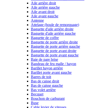
Aile arrière droit
Aile arrière gauche
Aile avant droit
Aile avant gauche
Antenne
Attelage (boule de remorquage)
Baguette d'aile arrière droite
Baguette d'aile arrière gauche
Baguette de coffre
Baguette de porte arrière droite
Baguette de porte arrière gauche
Baguette de porte avant droite
Baguette de porte avant gauche
Baie de pare brise
Bandeau de feu malle / hayon
Barillet hayon arrière
Barillet porte avant gauche
Barres de toit
Bas de caisse droit
Bas de caisse gauche
Bas volet arrière
Becquet
Bouchon de carburant
Buse
Cable levier de vitesses