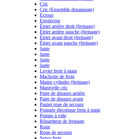
Cric
Cric (Ensemble depannage)
Ecrous
Enjoliveur
Étrier arrière droit (freinage)
Étrier arrière gauche (freinage)
Étrier avant droit (freinage)
Étrier avant gauche (freinage)
Jante
Jante
Jante
Jante
Levier frein à main
Machoire de frein
Maitre cylindre (freinage)
Manivelle cric
Paire de disques arrière
Paire de disques avant
Panier roue de secours
Poignée électrique frein à main
Pompe à vide
Répartiteur de freinage
Roue
Roue de secours
Servo frein