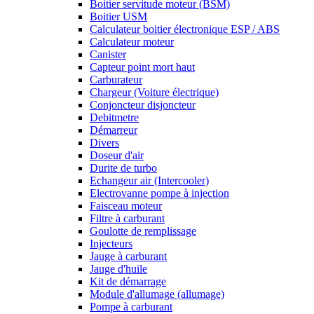
Boitier servitude moteur (BSM)
Boitier USM
Calculateur boitier électronique ESP / ABS
Calculateur moteur
Canister
Capteur point mort haut
Carburateur
Chargeur (Voiture électrique)
Conjoncteur disjoncteur
Debitmetre
Démarreur
Divers
Doseur d'air
Durite de turbo
Echangeur air (Intercooler)
Electrovanne pompe à injection
Faisceau moteur
Filtre à carburant
Goulotte de remplissage
Injecteurs
Jauge à carburant
Jauge d'huile
Kit de démarrage
Module d'allumage (allumage)
Pompe à carburant