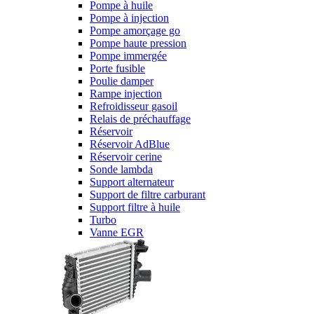
Pompe à huile
Pompe à injection
Pompe amorçage go
Pompe haute pression
Pompe immergée
Porte fusible
Poulie damper
Rampe injection
Refroidisseur gasoil
Relais de préchauffage
Réservoir
Réservoir AdBlue
Réservoir cerine
Sonde lambda
Support alternateur
Support de filtre carburant
Support filtre à huile
Turbo
Vanne EGR