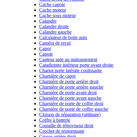
Cache capote
Cache moteur
Cache sous moteur
Calandre
Calandre droite
Calandre gauche
Calculateur de boite auto
Caméra de recul
Capot
Capote
Capteur aide au stationnement
Catadioptre intérieur porte avant droite
Chariot porte latérale coulissante
Charnière de capot
Charnière de porte arrière droit
Charnière de porte arrière gauche
Charnière de porte avant droit
Charnière de porte avant gauche
Charnière de porte de coffre droit
Charnière de porte de coffre gauche
Cloison de séparation (utilitaire)
Coffre à batterie
Coquille de rétroviseur droit
Crochet de remorquage
Crosse arrière droit