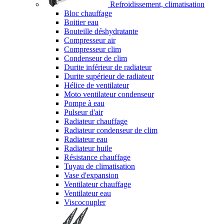
Refroidissement, climatisation
Bloc chauffage
Boitier eau
Bouteille déshydratante
Compresseur air
Compresseur clim
Condenseur de clim
Durite inférieur de radiateur
Durite supérieur de radiateur
Hélice de ventilateur
Moto ventilateur condenseur
Pompe à eau
Pulseur d'air
Radiateur chauffage
Radiateur condenseur de clim
Radiateur eau
Radiateur huile
Résistance chauffage
Tuyau de climatisation
Vase d'expansion
Ventilateur chauffage
Ventilateur eau
Viscocoupler