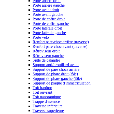
Porte arrière droit
Porte arrière gauche
Porte avant droit
Porte avant gauche
Porte de coffre droit
Porte de coffre gauche
Porte latérale droit
Porte latérale gauche
Porte vélo
Renfort pare-choc arrière (traverse)
Renfort pare-choc avant (traverse)
Rétroviseur droit
Rétroviseur gauche
Sigle de calandre
Support anti-brouillard avant
Support de pare chocs arrière
Support de phare droit (tôle)
Support de phare gauche (tôle)
Support de plaque d'immatriculation
Toit hardtop
Toit ouvrant
Toit panoramique
Trappe d'essence
Traverse inférieure
Traverse supérieure