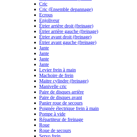
Cric
Cric (Ensemble depannage)
Ecrous
Enjoliveur
Étrier arrière droit (freinage)
Étrier arrière gauche (freinage)
Étrier avant droit (freinage)
Étrier avant gauche (freinage)
Jante
Jante
Jante
Jante
Levier frein à main
Machoire de frein
Maitre cylindre (freinage)
Manivelle cric
Paire de disques arrière
Paire de disques avant
Panier roue de secours
Poignée électrique frein à main
Pompe à vide
Répartiteur de freinage
Roue
Roue de secours
Servo frein