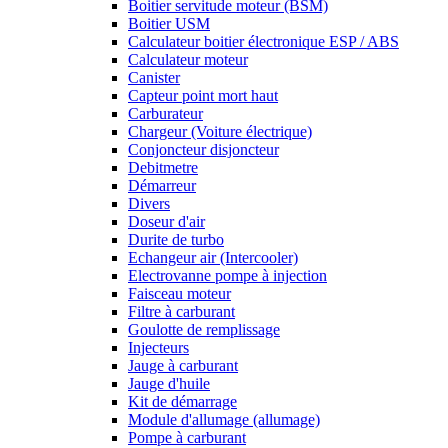
Boitier servitude moteur (BSM)
Boitier USM
Calculateur boitier électronique ESP / ABS
Calculateur moteur
Canister
Capteur point mort haut
Carburateur
Chargeur (Voiture électrique)
Conjoncteur disjoncteur
Debitmetre
Démarreur
Divers
Doseur d'air
Durite de turbo
Echangeur air (Intercooler)
Electrovanne pompe à injection
Faisceau moteur
Filtre à carburant
Goulotte de remplissage
Injecteurs
Jauge à carburant
Jauge d'huile
Kit de démarrage
Module d'allumage (allumage)
Pompe à carburant