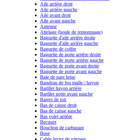
Aile arrière droit
Aile arrière gauche
Aile avant droit
Aile avant gauche
Antenne
Attelage (boule de remorquage)
Baguette d'aile arrière droite
Baguette d'aile arrière gauche
Baguette de coffre
Baguette de porte arrière droite
Baguette de porte arrière gauche
Baguette de porte avant droite
Baguette de porte avant gauche
Baie de pare brise
Bandeau de feu malle / hayon
Barillet hayon arrière
Barillet porte avant gauche
Barres de toit
Bas de caisse droit
Bas de caisse gauche
Bas volet arrière
Becquet
Bouchon de carburant
Buse
Cable levier de vitesses