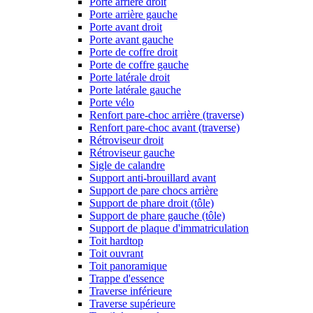
Porte arrière droit
Porte arrière gauche
Porte avant droit
Porte avant gauche
Porte de coffre droit
Porte de coffre gauche
Porte latérale droit
Porte latérale gauche
Porte vélo
Renfort pare-choc arrière (traverse)
Renfort pare-choc avant (traverse)
Rétroviseur droit
Rétroviseur gauche
Sigle de calandre
Support anti-brouillard avant
Support de pare chocs arrière
Support de phare droit (tôle)
Support de phare gauche (tôle)
Support de plaque d'immatriculation
Toit hardtop
Toit ouvrant
Toit panoramique
Trappe d'essence
Traverse inférieure
Traverse supérieure