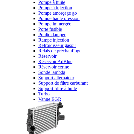
Pompe à huile
Pompe à injection
Pompe amorçage go
Pompe haute pression
Pompe immergée
Porte fusible
Poulie damper
Rampe injection
Refroidisseur gasoil
Relais de préchauffage
Réservoir
Réservoir AdBlue
Réservoir cerine
Sonde lambda
Support alternateur
Support de filtre carburant
Support filtre à huile
Turbo
Vanne EGR