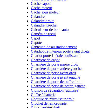
Cache capote
Cache moteur
Cache sous moteur
Calandre
Calandre droite
Calandre gauche
Calculateur de boite auto
Caméra de recul
Capot
Capote
Capteur aide au stationnement
Catadioptre intérieur porte avant droite
Chariot porte latérale coulissante
Charnière de capot
Charnière de porte arrière droit
Charnière de porte arrière gauche
Charnière de porte avant droit
Charnière de porte avant gauche
Charnière de porte de coffre droit
Charnière de porte de coffre gauche
Cloison de séparation (utilitaire)
Coffre à batterie
Coquille de rétroviseur droit
Crochet de remorquage
Crosse arrière droit