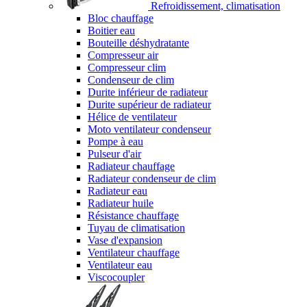
Refroidissement, climatisation
Bloc chauffage
Boitier eau
Bouteille déshydratante
Compresseur air
Compresseur clim
Condenseur de clim
Durite inférieur de radiateur
Durite supérieur de radiateur
Hélice de ventilateur
Moto ventilateur condenseur
Pompe à eau
Pulseur d'air
Radiateur chauffage
Radiateur condenseur de clim
Radiateur eau
Radiateur huile
Résistance chauffage
Tuyau de climatisation
Vase d'expansion
Ventilateur chauffage
Ventilateur eau
Viscocoupler