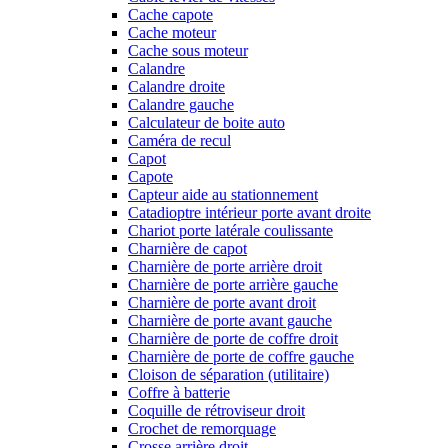
Cache capote
Cache moteur
Cache sous moteur
Calandre
Calandre droite
Calandre gauche
Calculateur de boite auto
Caméra de recul
Capot
Capote
Capteur aide au stationnement
Catadioptre intérieur porte avant droite
Chariot porte latérale coulissante
Charnière de capot
Charnière de porte arrière droit
Charnière de porte arrière gauche
Charnière de porte avant droit
Charnière de porte avant gauche
Charnière de porte de coffre droit
Charnière de porte de coffre gauche
Cloison de séparation (utilitaire)
Coffre à batterie
Coquille de rétroviseur droit
Crochet de remorquage
Crosse arrière droit