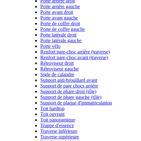
Porte arrière droit
Porte arrière gauche
Porte avant droit
Porte avant gauche
Porte de coffre droit
Porte de coffre gauche
Porte latérale droit
Porte latérale gauche
Porte vélo
Renfort pare-choc arrière (traverse)
Renfort pare-choc avant (traverse)
Rétroviseur droit
Rétroviseur gauche
Sigle de calandre
Support anti-brouillard avant
Support de pare chocs arrière
Support de phare droit (tôle)
Support de phare gauche (tôle)
Support de plaque d'immatriculation
Toit hardtop
Toit ouvrant
Toit panoramique
Trappe d'essence
Traverse inférieure
Traverse supérieure