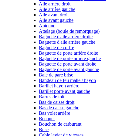
Aile arrière droit
Aile arrière gauche
Aile avant droit
Aile avant gauche
Antenne
Attelage (boule de remorquage)
Baguette d'aile arrière droite
Baguette d'aile arrière gauche
Baguette de coffre
Baguette de porte arrière droite
Baguette de porte arrière gauche
Baguette de porte avant droite
Baguette de porte avant gauche
Baie de pare brise
Bandeau de feu malle / hayon
Barillet hayon arrière
Barillet porte avant gauche
Barres de toit
Bas de caisse droit
Bas de caisse gauche
Bas volet arrière
Becquet
Bouchon de carburant
Buse
Cable levier de vitesses