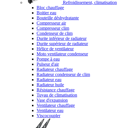
Refroidissement, climatisation
Bloc chauffage
Boitier eau
Bouteille déshydratante
Compresseur air
Compresseur clim
Condenseur de clim
Durite inférieur de radiateur
Durite supérieur de radiateur
Hélice de ventilateur
Moto ventilateur condenseur
Pompe à eau
Pulseur d'air
Radiateur chauffage
Radiateur condenseur de clim
Radiateur eau
Radiateur huile
Résistance chauffage
Tuyau de climatisation
Vase d'expansion
Ventilateur chauffage
Ventilateur eau
Viscocoupler