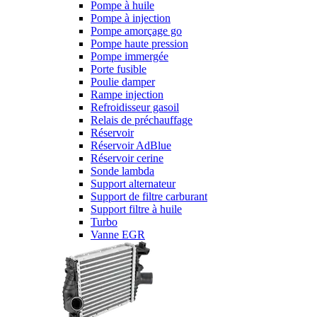
Pompe à huile
Pompe à injection
Pompe amorçage go
Pompe haute pression
Pompe immergée
Porte fusible
Poulie damper
Rampe injection
Refroidisseur gasoil
Relais de préchauffage
Réservoir
Réservoir AdBlue
Réservoir cerine
Sonde lambda
Support alternateur
Support de filtre carburant
Support filtre à huile
Turbo
Vanne EGR