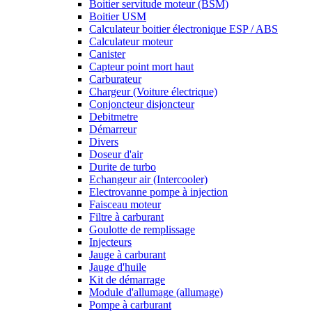
Boitier servitude moteur (BSM)
Boitier USM
Calculateur boitier électronique ESP / ABS
Calculateur moteur
Canister
Capteur point mort haut
Carburateur
Chargeur (Voiture électrique)
Conjoncteur disjoncteur
Debitmetre
Démarreur
Divers
Doseur d'air
Durite de turbo
Echangeur air (Intercooler)
Electrovanne pompe à injection
Faisceau moteur
Filtre à carburant
Goulotte de remplissage
Injecteurs
Jauge à carburant
Jauge d'huile
Kit de démarrage
Module d'allumage (allumage)
Pompe à carburant