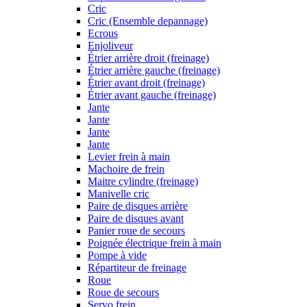
Cric
Cric (Ensemble depannage)
Ecrous
Enjoliveur
Étrier arrière droit (freinage)
Étrier arrière gauche (freinage)
Étrier avant droit (freinage)
Étrier avant gauche (freinage)
Jante
Jante
Jante
Jante
Levier frein à main
Machoire de frein
Maitre cylindre (freinage)
Manivelle cric
Paire de disques arrière
Paire de disques avant
Panier roue de secours
Poignée électrique frein à main
Pompe à vide
Répartiteur de freinage
Roue
Roue de secours
Servo frein