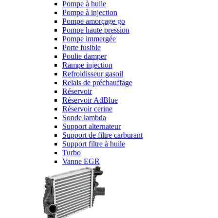
Pompe à huile
Pompe à injection
Pompe amorçage go
Pompe haute pression
Pompe immergée
Porte fusible
Poulie damper
Rampe injection
Refroidisseur gasoil
Relais de préchauffage
Réservoir
Réservoir AdBlue
Réservoir cerine
Sonde lambda
Support alternateur
Support de filtre carburant
Support filtre à huile
Turbo
Vanne EGR