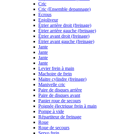
Cric
Cric (Ensemble depannage)
Ecrous
Enjoliveur
Étrier arrière droit (freinage)
Étrier arrière gauche (freinage)
Étrier avant droit (freinage)
Étrier avant gauche (freinage)
Jante
Jante
Jante
Jante
Levier frein à main
Machoire de frein
Maitre cylindre (freinage)
Manivelle cric
Paire de disques arrière
Paire de disques avant
Panier roue de secours
Poignée électrique frein à main
Pompe à vide
Répartiteur de freinage
Roue
Roue de secours
Servo frein