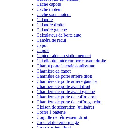
Cache capote
Cache moteur
Cache sous moteur
Calandre
Calandre droite
Calandre gauche
Calculateur de boite auto
Caméra de recul
Capot
Capote
Capteur aide au stationnement
Catadioptre intérieur porte avant droite
Chariot porte latérale coulissante
Charnière de capot
Charnière de porte arrière droit
Charnière de porte arrière gauche
Charnière de porte avant droit
Charnière de porte avant gauche
Charnière de porte de coffre droit
Charnière de porte de coffre gauche
Cloison de séparation (utilitaire)
Coffre à batterie
Coquille de rétroviseur droit
Crochet de remorquage
Crosse arrière droit