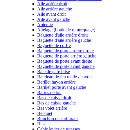
Aile arrière droit
Aile arrière gauche
Aile avant droit
Aile avant gauche
Antenne
Attelage (boule de remorquage)
Baguette d'aile arrière droite
Baguette d'aile arrière gauche
Baguette de coffre
Baguette de porte arrière droite
Baguette de porte arrière gauche
Baguette de porte avant droite
Baguette de porte avant gauche
Baie de pare brise
Bandeau de feu malle / hayon
Barillet hayon arrière
Barillet porte avant gauche
Barres de toit
Bas de caisse droit
Bas de caisse gauche
Bas volet arrière
Becquet
Bouchon de carburant
Buse
Cable levier de vitesses