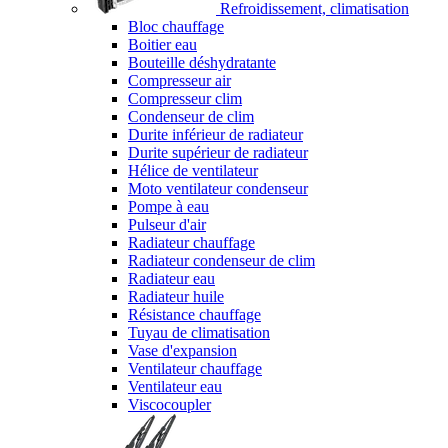
Refroidissement, climatisation
Bloc chauffage
Boitier eau
Bouteille déshydratante
Compresseur air
Compresseur clim
Condenseur de clim
Durite inférieur de radiateur
Durite supérieur de radiateur
Hélice de ventilateur
Moto ventilateur condenseur
Pompe à eau
Pulseur d'air
Radiateur chauffage
Radiateur condenseur de clim
Radiateur eau
Radiateur huile
Résistance chauffage
Tuyau de climatisation
Vase d'expansion
Ventilateur chauffage
Ventilateur eau
Viscocoupler