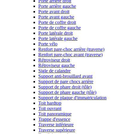
Porte arrière droit
Porte arrière gauche
Porte avant droit
Porte avant gauche
Porte de coffre droit
Porte de coffre gauche
Porte latérale droit
Porte latérale gauche
Porte vélo
Renfort pare-choc arrière (traverse)
Renfort pare-choc avant (traverse)
Rétroviseur droit
Rétroviseur gauche
Sigle de calandre
Support anti-brouillard avant
Support de pare chocs arrière
Support de phare droit (tôle)
Support de phare gauche (tôle)
Support de plaque d'immatriculation
Toit hardtop
Toit ouvrant
Toit panoramique
Trappe d'essence
Traverse inférieure
Traverse supérieure