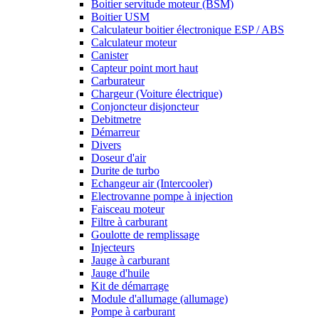
Boitier servitude moteur (BSM)
Boitier USM
Calculateur boitier électronique ESP / ABS
Calculateur moteur
Canister
Capteur point mort haut
Carburateur
Chargeur (Voiture électrique)
Conjoncteur disjoncteur
Debitmetre
Démarreur
Divers
Doseur d'air
Durite de turbo
Echangeur air (Intercooler)
Electrovanne pompe à injection
Faisceau moteur
Filtre à carburant
Goulotte de remplissage
Injecteurs
Jauge à carburant
Jauge d'huile
Kit de démarrage
Module d'allumage (allumage)
Pompe à carburant